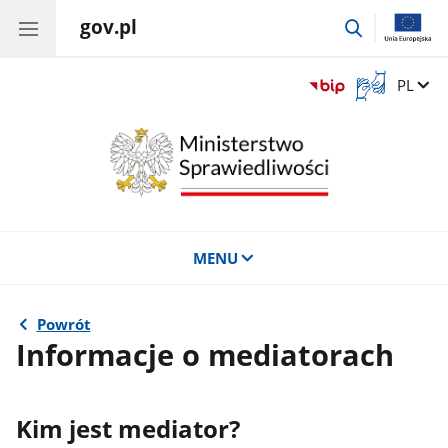
gov.pl
przejdź
do
wyszukiwar
Otwórz
Zmień 
PL
okno
z
tłumaczem
języka
migowego
MENU
Powrót
Informacje o mediatorach
Kim jest mediator?