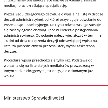
7. dokumenty poświadczające odbyte szkolenia z zakresu
mediacji oraz określające specjalizację.
Prezes Sądu Okręgowego decyduje o wpisie na listę w drodze
decyzji administracyjnej, od kt
ó
rej przysługuje odwołanie do
Prezesa Sądu Apelacyjnego. Do trybu odwoławczego stosuje
się zasady og
ó
lne obowiązujące w Kodeksie postępowania
administracyjnego. Odwołanie należ
y wi
ęc złożyć w terminie
14 dni od dnia doręczenia decyzji odmawiającej wpisu na
listę, za pośrednictwem prezesa, kt
ó
ry wydał zaskarżoną
decyzję.
Procedurę wpisu przechodzi się tylko raz. Podstawą do
wpisania się na listę stałych mediator
ó
w prowadzoną w
innym sądzie okręgowym jest decyzja o dokonanym już
wpisie.
stopka
Ministerstwo Sprawiedliwości