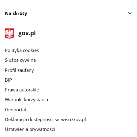
Na skróty
stopka
Strona
gov.pl
gov.pl
główna
gov.pl
Polityka cookies
Służba cywilna
Profil zaufany
BIP
Prawa autorskie
Warunki korzystania
Geoportal
Deklaracja dostępności serwisu Gov.pl
Ustawienia prywatności