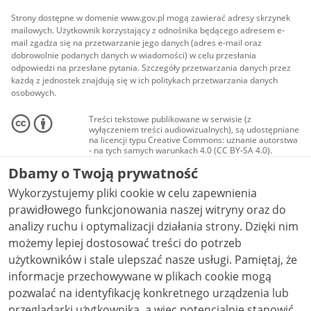
Strony dostępne w domenie www.gov.pl mogą zawierać adresy skrzynek
mailowych. Użytkownik korzystający z odnośnika będącego adresem e-
mail zgadza się na przetwarzanie jego danych (adres e-mail oraz
dobrowolnie podanych danych w wiadomości) w celu przesłania
odpowiedzi na przesłane pytania. Szczegóły przetwarzania danych przez
każdą z jednostek znajdują się w ich politykach przetwarzania danych
osobowych.
Treści tekstowe publikowane w serwisie (z
wyłączeniem treści audiowizualnych), są udostępniane
na licencji typu Creative Commons: uznanie autorstwa
- na tych samych warunkach 4.0 (CC BY-SA 4.0).
Materiały audiowizualne, w tym zdjęcia, materiały
Dbamy o Twoją prywatność
audio i wideo, są udostępniane na licencji typu
Creative Commons: uznanie autorstwa użycie
Wykorzystujemy pliki cookie w celu zapewnienia
niekomercyjne - bez utworów zależnych 4.0 (CC BY-
NC-ND 4.0), o ile nie jest to stwierdzone inaczej.
prawidłowego funkcjonowania naszej witryny oraz do
analizy ruchu i optymalizacji działania strony. Dzięki nim
możemy lepiej dostosować treści do potrzeb
użytkowników i stale ulepszać nasze usługi. Pamiętaj, że
informacje przechowywane w plikach cookie mogą
pozwalać na identyfikację konkretnego urządzenia lub
przeglądarki użytkownika, a więc potencjalnie stanowić