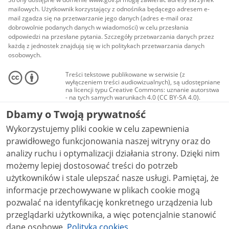
mailowych. Użytkownik korzystający z odnośnika będącego adresem e-
mail zgadza się na przetwarzanie jego danych (adres e-mail oraz
dobrowolnie podanych danych w wiadomości) w celu przesłania
odpowiedzi na przesłane pytania. Szczegóły przetwarzania danych przez
każdą z jednostek znajdują się w ich politykach przetwarzania danych
osobowych.
Treści tekstowe publikowane w serwisie (z
wyłączeniem treści audiowizualnych), są udostępniane
na licencji typu Creative Commons: uznanie autorstwa
- na tych samych warunkach 4.0 (CC BY-SA 4.0).
Materiały audiowizualne, w tym zdjęcia, materiały
Dbamy o Twoją prywatność
audio i wideo, są udostępniane na licencji typu
Creative Commons: uznanie autorstwa użycie
Wykorzystujemy pliki cookie w celu zapewnienia
niekomercyjne - bez utworów zależnych 4.0 (CC BY-
NC-ND 4.0), o ile nie jest to stwierdzone inaczej.
prawidłowego funkcjonowania naszej witryny oraz do
analizy ruchu i optymalizacji działania strony. Dzięki nim
możemy lepiej dostosować treści do potrzeb
użytkowników i stale ulepszać nasze usługi. Pamiętaj, że
informacje przechowywane w plikach cookie mogą
pozwalać na identyfikację konkretnego urządzenia lub
przeglądarki użytkownika, a więc potencjalnie stanowić
dane osobowe.
Polityka cookies