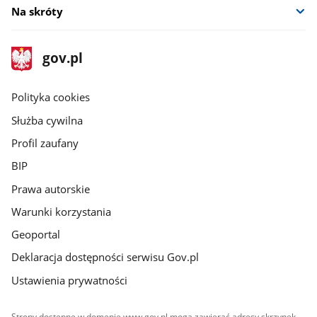
Na skróty
stopka
Strona
gov.pl
gov.pl
główna
gov.pl
Polityka cookies
Służba cywilna
Profil zaufany
BIP
Prawa autorskie
Warunki korzystania
Geoportal
Deklaracja dostępności serwisu Gov.pl
Ustawienia prywatności
Strony dostępne w domenie www.gov.pl mogą zawierać adresy skrzynek