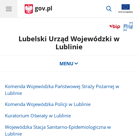
gov.pl
przejdź
do
wyszukiwar
Otwór
okno
Lubelski Urząd Wojewódzki w
z
tłuma
Lublinie
języka
migow
MENU
Komenda Wojewódzka Państwowej Straży Pożarnej w
Lublinie
Komenda Wojewódzka Policji w Lublinie
Kuratorium Oświaty w Lublinie
Wojewódzka Stacja Sanitarno-Epidemiologiczna w
Lublinie