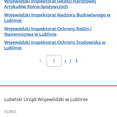
Wojewódzki Inspektorat Jakości Handlowej
Artykułów Rolno-Spożywczych
Wojewódzki Inspektorat Nadzoru Budowlanego w
Lublinie
Wojewódzki Inspektorat Ochrony Roślin i
Nasiennictwa w Lublinie
Wojewódzki Inspektorat Ochrony Środowiska w
Lublinie
z
2
stopka
Lubelski Urząd Wojewódzki w Lublinie
ADRES