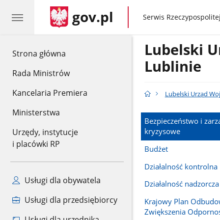
gov.pl
gov.pl
Serwis Rzeczypospolitej
Lubelski 
gov.pl
Strona główna
Lublinie
Rada Ministrów
Kancelaria Premiera
Lubelski Urząd Wo
Ministerstwa
Bezpieczeństwo i zarz
kryzysowe
Urzędy, instytucje
i placówki RP
Budżet
Działalność kontrolna
Usługi dla obywatela
Działalność nadzorcza
Usługi dla przedsiębiorcy
Krajowy Plan Odbudo
Zwiększenia Odpornoś
Usługi dla urzędnika