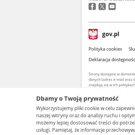
stopka
Strona
gov.pl
gov.pl
główna
gov.pl
Polityka cookies
Sł
Deklaracja dostępnośc
Strony dostępne w domenie
danych (adres e-mail oraz 
znajdują się w ich polityk
Treści teksto
Dbamy o Twoją prywatność
udostępniane
warunkach 4.0
Wykorzystujemy pliki cookie w celu zapewn
są udostępni
bez utworów z
naszej witryny oraz do analizy ruchu i optymalizacj
możemy lepiej dostosować treści do potrzeb
usługi. Pamiętaj, że informacje przechowywane w plikach cookie mogą pozwalać na