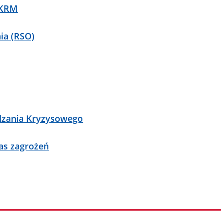
WKRM
ia (RSO)
dzania Kryzysowego
as zagrożeń