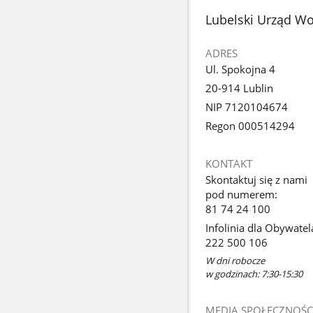
stopka
Lubelski Urząd Wo
ADRES
Ul. Spokojna 4
20-914 Lublin
NIP 7120104674
Regon 000514294
KONTAKT
Skontaktuj się z nami
pod numerem:
81 74 24 100
Infolinia dla Obywatel
222 500 106
W dni robocze
w godzinach: 7:30-15:30
MEDIA SPOŁECZNOŚC