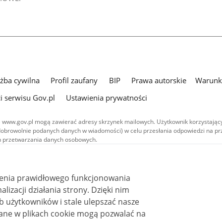
użba cywilna
Profil zaufany
BIP
Prawa autorskie
Warunki
i serwisu Gov.pl
Ustawienia prywatności
 www.gov.pl mogą zawierać adresy skrzynek mailowych. Użytkownik korzystający
dobrowolnie podanych danych w wiadomości) w celu przesłania odpowiedzi na prz
ach przetwarzania danych osobowych.
we publikowane w serwisie (z wyłączeniem treści audiowizualnych), są
 na licencji typu Creative Commons: uznanie autorstwa - na tych samych
 (CC BY-SA 4.0). Materiały audiowizualne, w tym zdjęcia, materiały audio i wideo
ienia prawidłowego funkcjonowania
ane na licencji typu Creative Commons: uznanie autorstwa użycie niekomercyjne 
ależnych 4.0 (CC BY-NC-ND 4.0), o ile nie jest to stwierdzone inaczej.
i działania strony. Dzięki nim
 użytkowników i stale ulepszać nasze