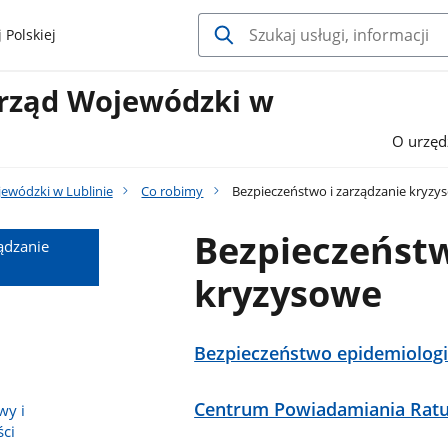
 Polskiej
Urząd Wojewódzki w
O urzęd
jewódzki w Lublinie
Co robimy
Bezpieczeństwo i zarządzanie kryzy
Bezpieczeństw
ądzanie
kryzysowe
Bezpieczeństwo epidemiolog
Centrum Powiadamiania Rat
wy i
ci