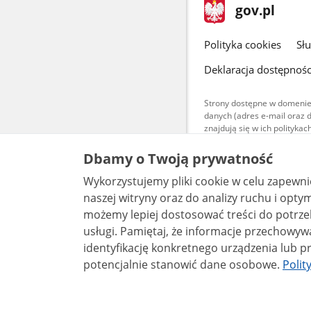
stopka
Strona
gov.pl
gov.pl
główna
gov.pl
Polityka cookies
Sł
Deklaracja dostępnośc
Strony dostępne w domenie
danych (adres e-mail oraz 
znajdują się w ich polityk
Treści teksto
Dbamy o Twoją prywatność
udostępniane
warunkach 4.0
Wykorzystujemy pliki cookie w celu zapewn
są udostępni
bez utworów z
naszej witryny oraz do analizy ruchu i optymalizacj
możemy lepiej dostosować treści do potrzeb
usługi. Pamiętaj, że informacje przechowywane w plikach cookie mogą pozwalać na
identyfikację konkretnego urządzenia lub pr
potencjalnie stanowić dane osobowe.
Polit