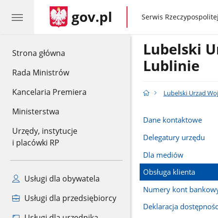
gov.pl
gov.pl
Serwis Rzeczypospolitej
Lubelski 
gov.pl
Strona główna
Lublinie
Rada Ministrów
Kancelaria Premiera
Lubelski Urząd Wo
Ministerstwa
Dane kontaktowe
Urzędy, instytucje
Delegatury urzędu
i placówki RP
Dla mediów
Obsługa klienta
Usługi dla obywatela
Numery kont bankow
Usługi dla przedsiębiorcy
Deklaracja dostępnośc
Usługi dla urzędnika