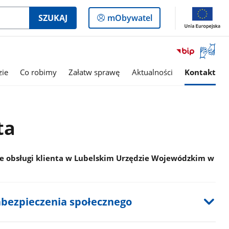
Logowanie
SZUKAJ
mObywatel
do
panelu
Otwórz
okno
z
zie
Co robimy
Załatw sprawę
Aktualności
Kontakt
tłumac
języka
migowe
ta
e obsługi klienta w Lubelskim Urzędzie Wojewódzkim w
bezpieczenia społecznego