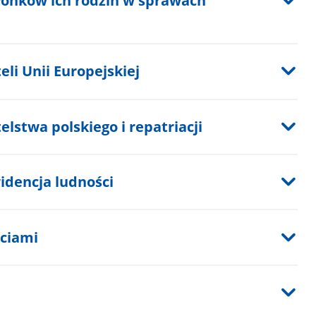
złonków ich rodzin w sprawach
li Unii Europejskiej
lstwa polskiego i repatriacji
idencja ludności
ciami