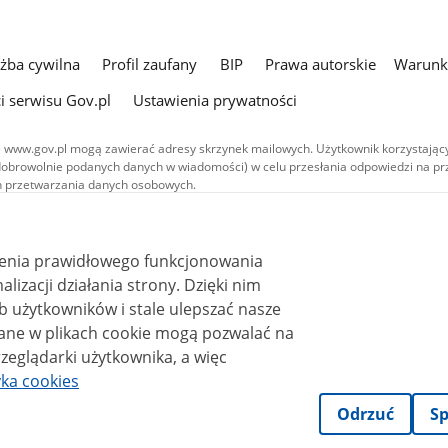
użba cywilna
Profil zaufany
BIP
Prawa autorskie
Warunki
i serwisu Gov.pl
Ustawienia prywatności
 www.gov.pl mogą zawierać adresy skrzynek mailowych. Użytkownik korzystający
dobrowolnie podanych danych w wiadomości) w celu przesłania odpowiedzi na prz
ach przetwarzania danych osobowych.
we publikowane w serwisie (z wyłączeniem treści audiowizualnych), są
 na licencji typu Creative Commons: uznanie autorstwa - na tych samych
 (CC BY-SA 4.0). Materiały audiowizualne, w tym zdjęcia, materiały audio i wideo
ienia prawidłowego funkcjonowania
ane na licencji typu Creative Commons: uznanie autorstwa użycie niekomercyjne 
ależnych 4.0 (CC BY-NC-ND 4.0), o ile nie jest to stwierdzone inaczej.
i działania strony. Dzięki nim
 użytkowników i stale ulepszać nasze
zeglądarki użytkownika, a więc
yka cookies
Odrzuć
Sp