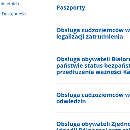
łoletnich
Paszporty
 Dostępności
Obsługa cudzoziemców w s
legalizacji zatrudnienia
Obsługa obywateli Białor
państwie status bezpańs
przedłużenia ważności Ka
Obsługa cudzoziemców w 
odwiedzin
Obsługa obywateli Zjedno