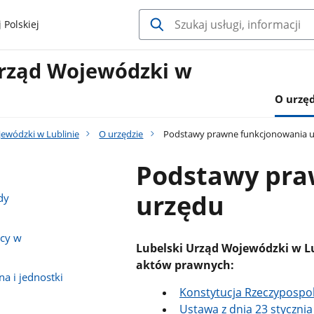
 Polskiej
Urząd Wojewódzki w
O urzęd
jewódzki w Lublinie
O urzędzie
Podstawy prawne funkcjonowania 
Podstawy pra
urzędu
dy
zcy w
Lubelski Urząd Wojewódzki w Lu
aktów prawnych:
a i jednostki
Konstytucja Rzeczypospolit
Ustawa z dnia 23 stycznia