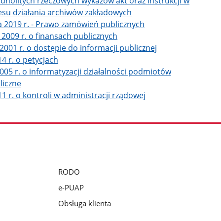
 jednolitych rzeczowych wykazów akt oraz instrukcji w
resu działania archiwów zakładowych
a 2019 r. - Prawo zamówień publicznych
 2009 r. o finansach publicznych
2001 r. o dostępie do informacji publicznej
4 r. o petycjach
005 r. o informatyzacji działalności podmiotów
liczne
1 r. o kontroli w administracji rządowej
RODO
e-PUAP
Obsługa klienta