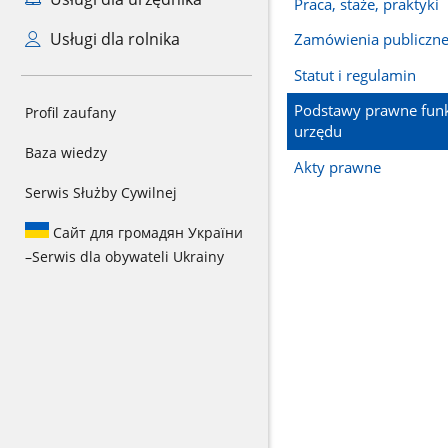
Praca, staże, praktyki
Usługi dla rolnika
Zamówienia publiczn
Statut i regulamin
Podstawy prawne fun
Profil zaufany
urzędu
Baza wiedzy
Akty prawne
Serwis Służby Cywilnej
Сайт для громадян України
–
Serwis dla obywateli Ukrainy