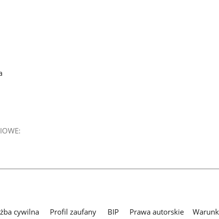
a
IOWE:
użba cywilna
Profil zaufany
BIP
Prawa autorskie
Warunki