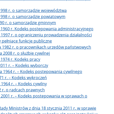
1998 r. o samorządzie województwa
 1998 r. o samorządzie powiatowym
990 r. o samorządzie gminnym
 1960 r. Kodeks postępowania administracyjnego
 1997 r. o ograniczeniu prowadzenia działalności
 pełniące funkcje publiczne
ia 1982 r. o pracownikach urzędów państwowych
 2008 r. o służbie cywilnej
 1974 r. Kodeks pracy
2011 r. – Kodeks wyborczy
da 1964 r. – Kodeks postępowania cywilnego
71 r. – Kodeks wykroczeń
 1964 r. – Kodeks cywilny
2 r. o radcach prawnych
a 2001 r. – Kodeks postępowania w sprawach o
ady Ministrów z dnia 18 stycznia 2011 r. w sprawie