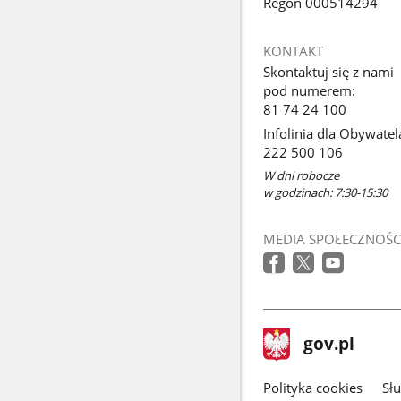
Regon 000514294
KONTAKT
Skontaktuj się z nami
pod numerem:
81 74 24 100
Infolinia dla Obywatel
222 500 106
W dni robocze
w godzinach: 7:30-15:30
MEDIA SPOŁECZNOŚC
stopka
Strona
gov.pl
gov.pl
główna
gov.pl
Polityka cookies
Sł