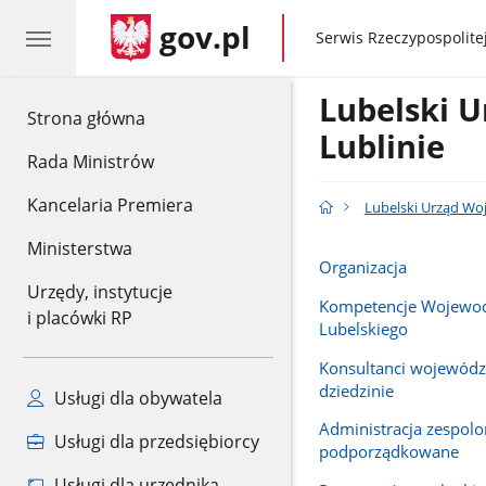
gov.pl
gov.pl
Serwis Rzeczypospolitej
Lubelski 
gov.pl
Strona główna
Lublinie
Rada Ministrów
Kancelaria Premiera
Lubelski Urząd Wo
Ministerstwa
Organizacja
Urzędy, instytucje
Kompetencje Wojewo
i placówki RP
Lubelskiego
Konsultanci wojewód
dziedzinie
Usługi dla obywatela
Administracja zespolon
Usługi dla przedsiębiorcy
podporządkowane
Usługi dla urzędnika