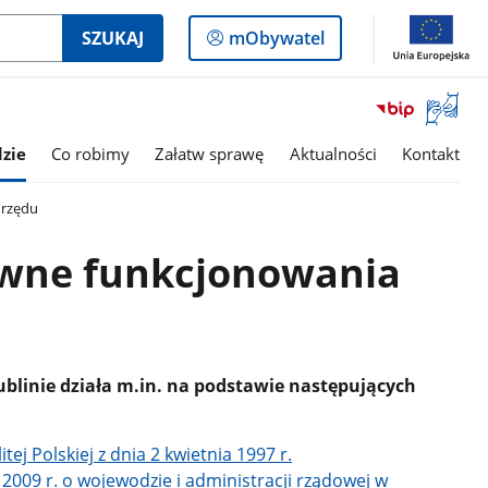
Logowanie
SZUKAJ
mObywatel
do
panelu
Otwórz
okno
z
zie
Co robimy
Załatw sprawę
Aktualności
Kontakt
tłumac
języka
urzędu
migowe
wne funkcjonowania
blinie działa m.in. na podstawie następujących
ej Polskiej z dnia 2 kwietnia 1997 r.
 2009 r. o wojewodzie i administracji rządowej w