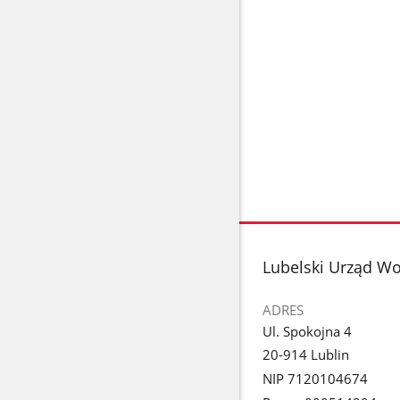
stopka
Lubelski Urząd Wo
ADRES
Ul. Spokojna 4
20-914 Lublin
NIP 7120104674