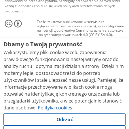
odpowiedzi na przesłane pytania. Szczegóły przetwarzania danych przez
każdą z jednostek znajdują się w ich politykach przetwarzania danych
osobowych.
Treści tekstowe publikowane w serwisie (z
wyłączeniem treści audiowizualnych), są udostępniane
na licencji typu Creative Commons: uznanie autorstwa
- na tych samych warunkach 4.0 (CC BY-SA 4.0).
Materiały audiowizualne, w tym zdjęcia, materiały
Dbamy o Twoją prywatność
audio i wideo, są udostępniane na licencji typu
Creative Commons: uznanie autorstwa użycie
Wykorzystujemy pliki cookie w celu zapewnienia
niekomercyjne - bez utworów zależnych 4.0 (CC BY-
NC-ND 4.0), o ile nie jest to stwierdzone inaczej.
prawidłowego funkcjonowania naszej witryny oraz do
analizy ruchu i optymalizacji działania strony. Dzięki nim
możemy lepiej dostosować treści do potrzeb
użytkowników i stale ulepszać nasze usługi. Pamiętaj, że
informacje przechowywane w plikach cookie mogą
pozwalać na identyfikację konkretnego urządzenia lub
przeglądarki użytkownika, a więc potencjalnie stanowić
dane osobowe.
Polityka cookies
Odrzuć