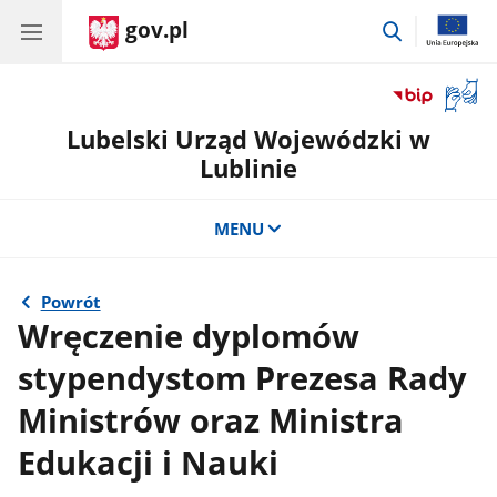
gov.pl
przejdź
do
wyszukiwar
Otwór
okno
Lubelski Urząd Wojewódzki w
z
tłuma
Lublinie
języka
migow
MENU
Powrót
Wręczenie dyplomów
stypendystom Prezesa Rady
Ministrów oraz Ministra
Edukacji i Nauki