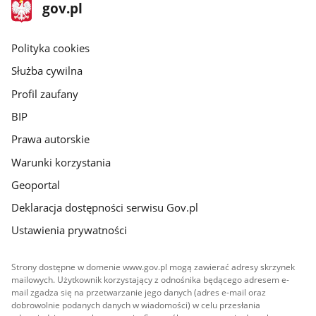
stopka
Strona
gov.pl
gov.pl
główna
gov.pl
Polityka cookies
Służba cywilna
Profil zaufany
BIP
Prawa autorskie
Warunki korzystania
Geoportal
Deklaracja dostępności serwisu Gov.pl
Ustawienia prywatności
Strony dostępne w domenie www.gov.pl mogą zawierać adresy skrzynek
mailowych. Użytkownik korzystający z odnośnika będącego adresem e-
mail zgadza się na przetwarzanie jego danych (adres e-mail oraz
dobrowolnie podanych danych w wiadomości) w celu przesłania