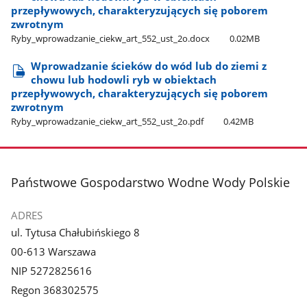
przepływowych, charakteryzujących się poborem
zwrotnym
Ryby​_wprowadzanie​_ciekw​_art​_552​_ust​_2o.docx
0.02MB
Wprowadzanie ścieków do wód lub do ziemi z
chowu lub hodowli ryb w obiektach
przepływowych, charakteryzujących się poborem
zwrotnym
Ryby​_wprowadzanie​_ciekw​_art​_552​_ust​_2o.pdf
0.42MB
stopka
Państwowe Gospodarstwo Wodne Wody Polskie
ADRES
ul. Tytusa Chałubińskiego 8
00-613 Warszawa
NIP 5272825616
Regon 368302575