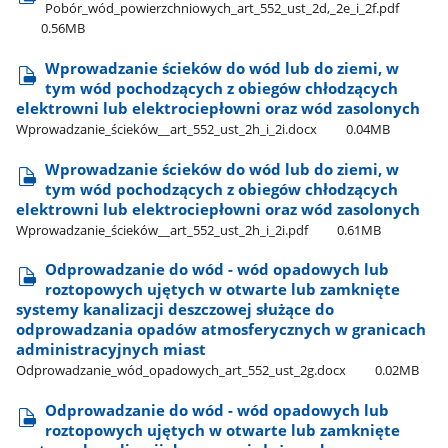
Pobór​_wód​_powierzchniowych​_art​_552​_ust​_2d,​_2e​_i​_2f.pdf
0.56MB
Wprowadzanie ścieków do wód lub do ziemi, w
tym wód pochodzących z obiegów chłodzących
elektrowni lub elektrociepłowni oraz wód zasolonych
Wprowadzanie​_ścieków​_​_art​_552​_ust​_2h​_i​_2i.docx
0.04MB
Wprowadzanie ścieków do wód lub do ziemi, w
tym wód pochodzących z obiegów chłodzących
elektrowni lub elektrociepłowni oraz wód zasolonych
Wprowadzanie​_ścieków​_​_art​_552​_ust​_2h​_i​_2i.pdf
0.61MB
Odprowadzanie do wód - wód opadowych lub
roztopowych ujętych w otwarte lub zamknięte
systemy kanalizacji deszczowej służące do
odprowadzania opadów atmosferycznych w granicach
administracyjnych miast
Odprowadzanie​_wód​_opadowych​_art​_552​_ust​_2g.docx
0.02MB
Odprowadzanie do wód - wód opadowych lub
roztopowych ujętych w otwarte lub zamknięte