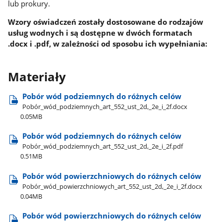
lub prokury.
Wzory oświadczeń zostały dostosowane do rodzajów
usług wodnych i są dostępne w dwóch formatach
.docx i .pdf, w zależności od sposobu ich wypełniania:
Materiały
Pobór wód podziemnych do różnych celów
Pobór​_wód​_podziemnych​_art​_552​_ust​_2d,​_2e​_i​_2f.docx
0.05MB
Pobór wód podziemnych do różnych celów
Pobór​_wód​_podziemnych​_art​_552​_ust​_2d,​_2e​_i​_2f.pdf
0.51MB
Pobór wód powierzchniowych do różnych celów
Pobór​_wód​_powierzchniowych​_art​_552​_ust​_2d,​_2e​_i​_2f.docx
0.04MB
Pobór wód powierzchniowych do różnych celów