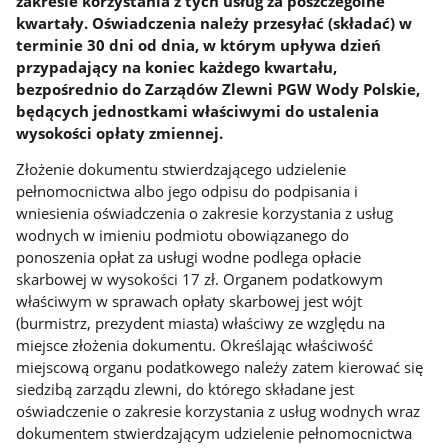
zakresie korzystania z tych usług za poszczególne
kwartały. Oświadczenia należy przesyłać (składać) w
terminie 30 dni od dnia, w którym upływa dzień
przypadający na koniec każdego kwartału,
bezpośrednio do Zarządów Zlewni PGW Wody Polskie,
będących jednostkami właściwymi do ustalenia
wysokości opłaty zmiennej.
Złożenie dokumentu stwierdzającego udzielenie
pełnomocnictwa albo jego odpisu do podpisania i
wniesienia oświadczenia o zakresie korzystania z usług
wodnych w imieniu podmiotu obowiązanego do
ponoszenia opłat za usługi wodne podlega opłacie
skarbowej w wysokości 17 zł. Organem podatkowym
właściwym w sprawach opłaty skarbowej jest wójt
(burmistrz, prezydent miasta) właściwy ze względu na
miejsce złożenia dokumentu. Określając właściwość
miejscową organu podatkowego należy zatem kierować się
siedzibą zarządu zlewni, do którego składane jest
oświadczenie o zakresie korzystania z usług wodnych wraz
dokumentem stwierdzającym udzielenie pełnomocnictwa