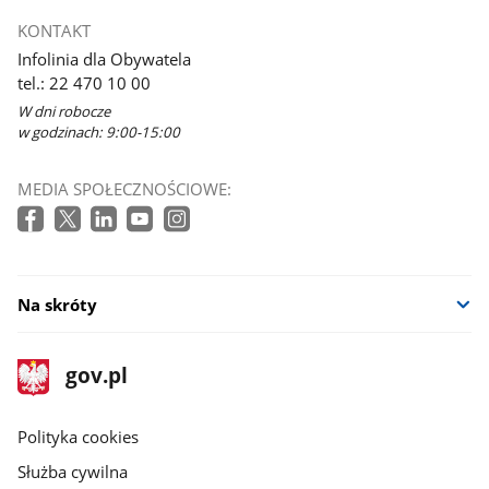
KONTAKT
Infolinia dla Obywatela
tel.: 22 470 10 00
W dni robocze
w godzinach: 9:00-15:00
MEDIA SPOŁECZNOŚCIOWE:
Na skróty
stopka
Strona
gov.pl
gov.pl
główna
gov.pl
Polityka cookies
Służba cywilna