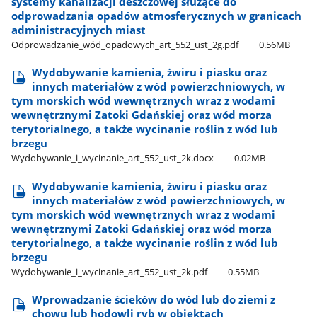
systemy kanalizacji deszczowej służące do
odprowadzania opadów atmosferycznych w granicach
administracyjnych miast
Odprowadzanie​_wód​_opadowych​_art​_552​_ust​_2g.pdf
0.56MB
Wydobywanie kamienia, żwiru i piasku oraz
innych materiałów z wód powierzchniowych, w
tym morskich wód wewnętrznych wraz z wodami
wewnętrznymi Zatoki Gdańskiej oraz wód morza
terytorialnego, a także wycinanie roślin z wód lub
brzegu
Wydobywanie​_i​_wycinanie​_art​_552​_ust​_2k.docx
0.02MB
Wydobywanie kamienia, żwiru i piasku oraz
innych materiałów z wód powierzchniowych, w
tym morskich wód wewnętrznych wraz z wodami
wewnętrznymi Zatoki Gdańskiej oraz wód morza
terytorialnego, a także wycinanie roślin z wód lub
brzegu
Wydobywanie​_i​_wycinanie​_art​_552​_ust​_2k.pdf
0.55MB
Wprowadzanie ścieków do wód lub do ziemi z
chowu lub hodowli ryb w obiektach