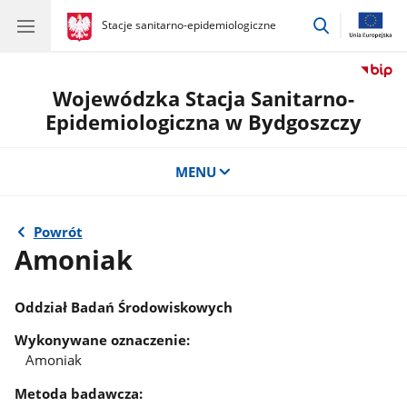
przejdź
gov.pl
Stacje sanitarno-epidemiologiczne
gov.pl
Stacje
do
sanitarno-
wyszukiwar
epidemiologiczne
Wojewódzka Stacja Sanitarno-
Epidemiologiczna w Bydgoszczy
MENU
Powrót
Amoniak
Oddział Badań Środowiskowych
Wykonywane oznaczenie:
Amoniak
Metoda badawcza: