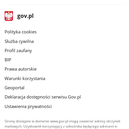
stopka
Strona
gov.pl
gov.pl
główna
gov.pl
Polityka cookies
Służba cywilna
Profil zaufany
BIP
Prawa autorskie
Warunki korzystania
Geoportal
Deklaracja dostępności serwisu Gov.pl
Ustawienia prywatności
Strony dostępne w domenie www.gov.pl mogą zawierać adresy skrzynek
mailowych. Użytkownik korzystający z odnośnika będącego adresem e-