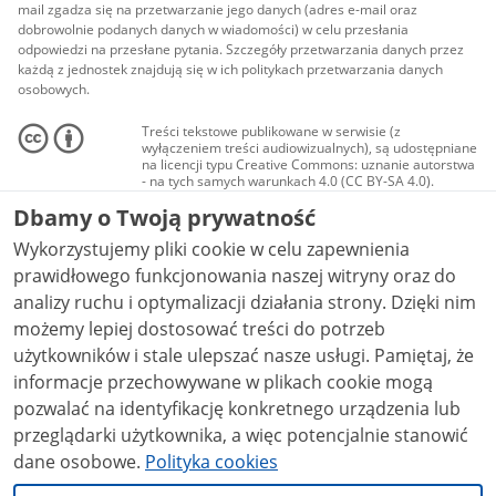
mail zgadza się na przetwarzanie jego danych (adres e-mail oraz
dobrowolnie podanych danych w wiadomości) w celu przesłania
odpowiedzi na przesłane pytania. Szczegóły przetwarzania danych przez
każdą z jednostek znajdują się w ich politykach przetwarzania danych
osobowych.
Treści tekstowe publikowane w serwisie (z
wyłączeniem treści audiowizualnych), są udostępniane
na licencji typu Creative Commons: uznanie autorstwa
- na tych samych warunkach 4.0 (CC BY-SA 4.0).
Materiały audiowizualne, w tym zdjęcia, materiały
Dbamy o Twoją prywatność
audio i wideo, są udostępniane na licencji typu
Creative Commons: uznanie autorstwa użycie
Wykorzystujemy pliki cookie w celu zapewnienia
niekomercyjne - bez utworów zależnych 4.0 (CC BY-
NC-ND 4.0), o ile nie jest to stwierdzone inaczej.
prawidłowego funkcjonowania naszej witryny oraz do
analizy ruchu i optymalizacji działania strony. Dzięki nim
możemy lepiej dostosować treści do potrzeb
użytkowników i stale ulepszać nasze usługi. Pamiętaj, że
informacje przechowywane w plikach cookie mogą
pozwalać na identyfikację konkretnego urządzenia lub
przeglądarki użytkownika, a więc potencjalnie stanowić
dane osobowe.
Polityka cookies