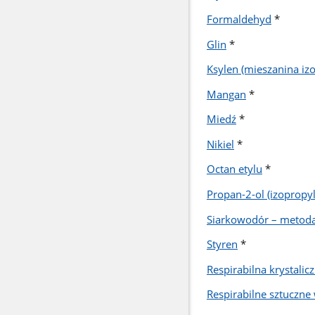
Formaldehyd
*
Glin
*
Ksylen (mieszanina izo
Mangan
*
Miedź
*
Nikiel
*
Octan etylu
*
Propan-2-ol (izopropy
Siarkowodór – metoda
Styren
*
Respirabilna krystalic
Respirabilne sztuczne