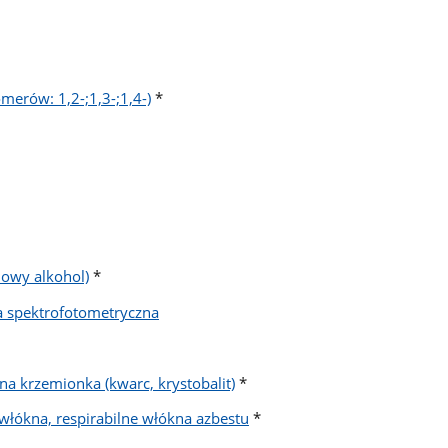
merów: 1,2-;1,3-;1,4-)
*
lowy alkohol)
*
 spektrofotometryczna
zna krzemionka (kwarc, krystobalit)
*
 włókna, respirabilne włókna azbestu
*