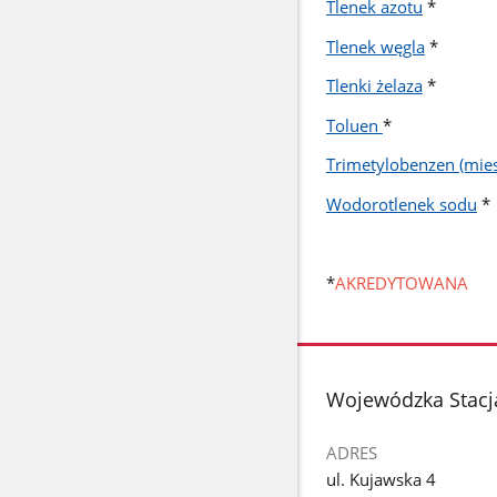
Tlenek azotu
*
Tlenek węgla
*
Tlenki żelaza
*
Toluen
*
Trimetylobenzen (mies
Wodorotlenek sodu
*
*
AKREDYTOWANA
stopka
Wojewódzka Stacj
ADRES
ul. Kujawska 4