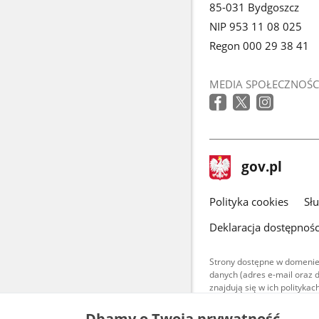
85-031 Bydgoszcz
NIP 953 11 08 025
Regon 000 29 38 41
MEDIA SPOŁECZNOŚC
stopka
Strona
gov.pl
gov.pl
główna
gov.pl
Polityka cookies
Sł
Deklaracja dostępnośc
Strony dostępne w domenie
danych (adres e-mail oraz 
znajdują się w ich polityk
Treści teksto
Dbamy o Twoją prywatność