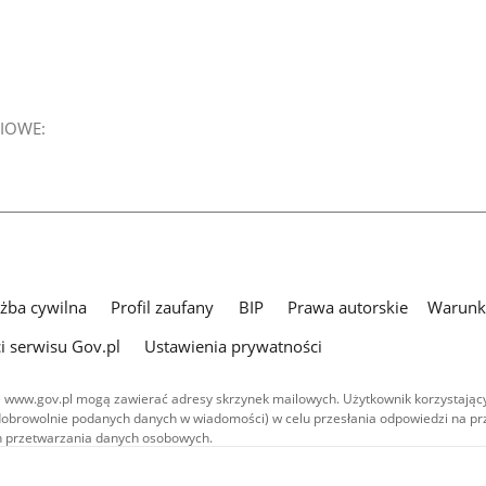
IOWE:
użba cywilna
Profil zaufany
BIP
Prawa autorskie
Warunki
i serwisu Gov.pl
Ustawienia prywatności
 www.gov.pl mogą zawierać adresy skrzynek mailowych. Użytkownik korzystający
dobrowolnie podanych danych w wiadomości) w celu przesłania odpowiedzi na prz
ach przetwarzania danych osobowych.
we publikowane w serwisie (z wyłączeniem treści audiowizualnych), są