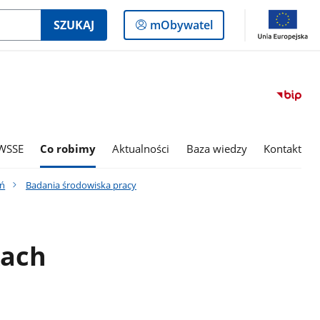
Logowanie
SZUKAJ
mObywatel
do
panelu
WSSE
Co robimy
Aktualności
Baza wiedzy
Kontakt
ań
Badania środowiska pracy
kach