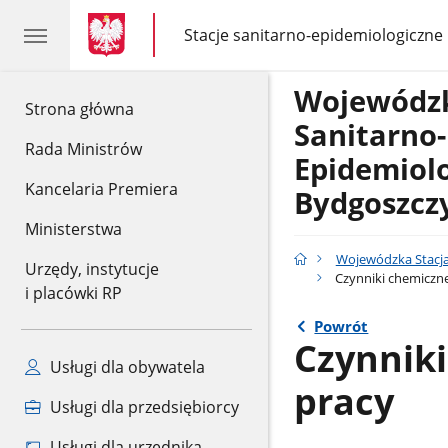
gov.pl
gov.pl
Stacje sanitarno-epidemiologiczne
gov.pl
Stacje
sanitarno-
epidemiologiczne
Wojewódzk
gov.pl
Strona główna
Sanitarno-
Rada Ministrów
Epidemiol
Kancelaria Premiera
Bydgoszcz
Ministerstwa
Wojewódzka Stacja
Urzędy, instytucje
Czynniki chemiczn
i placówki RP
Powrót
Czynnik
Usługi dla obywatela
pracy
Usługi dla przedsiębiorcy
Usługi dla urzędnika