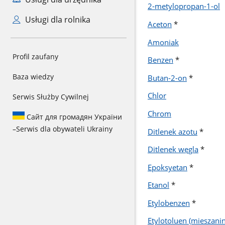
2-metylopropan-1-ol
Usługi dla rolnika
Aceton
*
Amoniak
Profil zaufany
Benzen
*
Baza wiedzy
Butan-2-on
*
Chlor
Serwis Służby Cywilnej
Chrom
Сайт для громадян України
–
Serwis dla obywateli Ukrainy
Ditlenek azotu
*
Ditlenek węgla
*
Epoksyetan
*
Etanol
*
Etylobenzen
*
Etylotoluen (mieszani