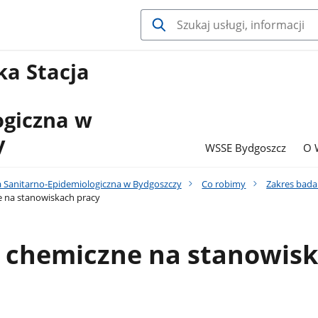
a Stacja
ogiczna w
y
WSSE Bydgoszcz
O 
 Sanitarno-Epidemiologiczna w Bydgoszczy
Co robimy
Zakres bad
e na stanowiskach pracy
i chemiczne na stanowis