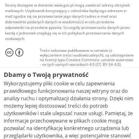
Strony dostępne w domenie www.gov.pl mogą zawierać adresy skrzynek
mailowych. Użytkownik korzystający z odnośnika będącego adresem e-
mail zgadza się na przetwarzanie jego danych (adres e-mail oraz
dobrowolnie podanych danych w wiadomości) w celu przesłania
odpowiedzi na przesłane pytania. Szczegóły przetwarzania danych przez
każdą z jednostek znajdują się w ich politykach przetwarzania danych
osobowych.
Treści tekstowe publikowane w serwisie (z
wyłączeniem treści audiowizualnych), są udostępniane
na licencji typu Creative Commons: uznanie autorstwa
- na tych samych warunkach 4.0 (CC BY-SA 4.0).
Materiały audiowizualne, w tym zdjęcia, materiały
Dbamy o Twoją prywatność
audio i wideo, są udostępniane na licencji typu
Creative Commons: uznanie autorstwa użycie
Wykorzystujemy pliki cookie w celu zapewnienia
niekomercyjne - bez utworów zależnych 4.0 (CC BY-
NC-ND 4.0), o ile nie jest to stwierdzone inaczej.
prawidłowego funkcjonowania naszej witryny oraz do
analizy ruchu i optymalizacji działania strony. Dzięki nim
możemy lepiej dostosować treści do potrzeb
użytkowników i stale ulepszać nasze usługi. Pamiętaj, że
informacje przechowywane w plikach cookie mogą
pozwalać na identyfikację konkretnego urządzenia lub
przeglądarki użytkownika, a więc potencjalnie stanowić