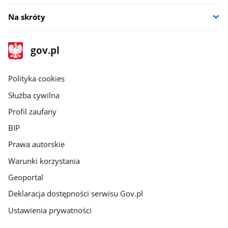
Na skróty
stopka
Strona
gov.pl
gov.pl
główna
gov.pl
Polityka cookies
Służba cywilna
Profil zaufany
BIP
Prawa autorskie
Warunki korzystania
Geoportal
Deklaracja dostępności serwisu Gov.pl
Ustawienia prywatności