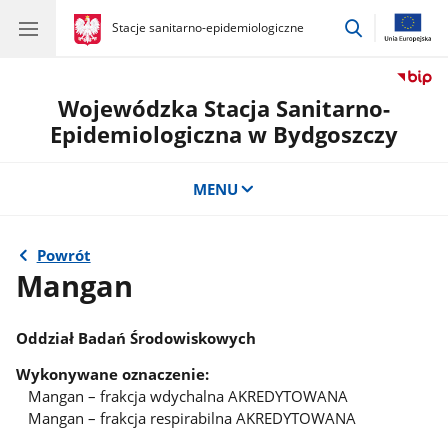
przejdź
gov.pl
Stacje sanitarno-epidemiologiczne
gov.pl
Stacje
do
sanitarno-
wyszukiwar
epidemiologiczne
Wojewódzka Stacja Sanitarno-
Epidemiologiczna w Bydgoszczy
MENU
Powrót
Mangan
Oddział Badań Środowiskowych
Wykonywane oznaczenie:
Mangan – frakcja wdychalna AKREDYTOWANA
Mangan – frakcja respirabilna AKREDYTOWANA