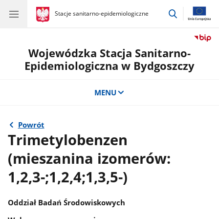
przejdź
gov.pl
Stacje sanitarno-epidemiologiczne
gov.pl
Stacje
do
sanitarno-
wyszukiwar
epidemiologiczne
Wojewódzka Stacja Sanitarno-
Epidemiologiczna w Bydgoszczy
MENU
Powrót
Trimetylobenzen
(mieszanina izomerów:
1,2,3-;1,2,4;1,3,5-)
Oddział Badań Środowiskowych