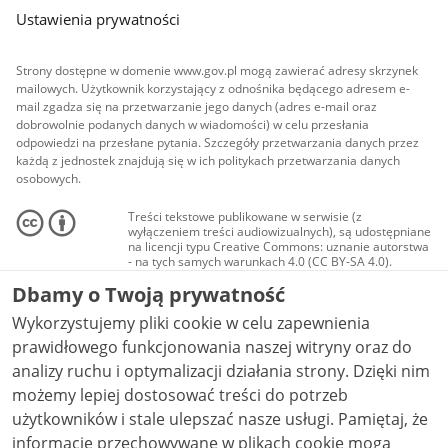
Ustawienia prywatności
Strony dostępne w domenie www.gov.pl mogą zawierać adresy skrzynek
mailowych. Użytkownik korzystający z odnośnika będącego adresem e-
mail zgadza się na przetwarzanie jego danych (adres e-mail oraz
dobrowolnie podanych danych w wiadomości) w celu przesłania
odpowiedzi na przesłane pytania. Szczegóły przetwarzania danych przez
każdą z jednostek znajdują się w ich politykach przetwarzania danych
osobowych.
Treści tekstowe publikowane w serwisie (z
wyłączeniem treści audiowizualnych), są udostępniane
na licencji typu Creative Commons: uznanie autorstwa
- na tych samych warunkach 4.0 (CC BY-SA 4.0).
Materiały audiowizualne, w tym zdjęcia, materiały
Dbamy o Twoją prywatność
audio i wideo, są udostępniane na licencji typu
Creative Commons: uznanie autorstwa użycie
Wykorzystujemy pliki cookie w celu zapewnienia
niekomercyjne - bez utworów zależnych 4.0 (CC BY-
NC-ND 4.0), o ile nie jest to stwierdzone inaczej.
prawidłowego funkcjonowania naszej witryny oraz do
analizy ruchu i optymalizacji działania strony. Dzięki nim
możemy lepiej dostosować treści do potrzeb
użytkowników i stale ulepszać nasze usługi. Pamiętaj, że
informacje przechowywane w plikach cookie mogą