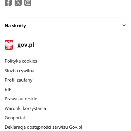
Na skróty
stopka
Strona
gov.pl
gov.pl
główna
gov.pl
Polityka cookies
Służba cywilna
Profil zaufany
BIP
Prawa autorskie
Warunki korzystania
Geoportal
Deklaracja dostępności serwisu Gov.pl