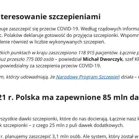
nteresowanie szczepieniami
nuje zaszczepić się przeciw COVID-19. Według rządowych informa
. Polaków deklaruje gotowość do przyjęcia szczepionki. Wspomn
lenie również w liczbie wykonywanych szczepień.
stkich punktach w kraju zaszczepiono 118 915 pacjentów. Łącznie 
już przeszło 775 000 osób
– powiedział
Michał Dworczyk
, szef 
powiedzialny za szczepienia przeciw COVID-19.
m, którzy udowadniają, że
Narodowy Program Szczepień
działa
– 
21 r. Polska ma zapewnione 85 mln d
zystkie dawki szczepionki, które do nas docierają. Łącznie nasz 
 szczepionki – z czego 25 mln z puli dawek dodatkowych.
. planujemy zaszczepić 3,1 mln osób. Ale system, który został w