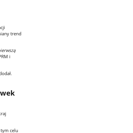
cji
iany trend
pierwszą
KPRM i
dodał.
awek
kraj
 tym celu