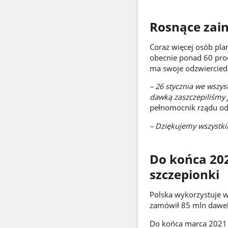
Rosnące zai
Coraz więcej osób pla
obecnie ponad 60 proc
ma swoje odzwiercied
– 26 stycznia we wszy
dawką zaszczepiliśmy 
pełnomocnik rządu od
– Dziękujemy wszystki
Do końca 20
szczepionki
Polska wykorzystuje ws
zamówił 85 mln dawek
Do końca marca 2021 r