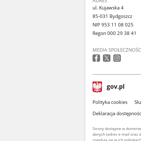
ADRES
ul. Kujawska 4
85-031 Bydgoszcz
NIP 953 11 08 025
Regon 000 29 38 41
MEDIA SPOŁECZNOŚC
stopka
Strona
gov.pl
gov.pl
główna
gov.pl
Polityka cookies
Sł
Deklaracja dostępnośc
Strony dostępne w domenie
danych (adres e-mail oraz 
znajdują się w ich polityk