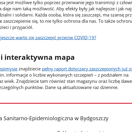
a jest możliwe tylko poprzez przerwanie jego transmisji z człow
 daje nam taką możliwość. Aby efekty były jak najlepsze i jak naj
alni i solidarni. Każda osoba, która się zaszczepi, ma szansę pr
 zaszczepienie się, to nie tylko ochrona dla nas. To także ochro
eci i przyjaciół.
 jeszcze warto się zaszczepić przeciw COVID-19?
 i interaktywna mapa
zepimysie
znajdziecie
pełny raport dotyczący zaszczepionych już 
. informacje o liczbie wykonanych szczepień – z podziałem na
z wiek. Znajdziecie tam również stan magazynu oraz liczbę daw
czególnych punktów. Dane są aktualizowane raz dziennie.
a Sanitarno-Epidemiologiczna w Bydgoszczy