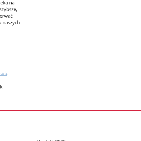
ieka na
szybsze,
zerwać
na naszych
osób
.
ek