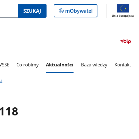
Logowanie
SZUKAJ
mObywatel
do
panelu
WSSE
Co robimy
Aktualności
Baza wiedzy
Kontakt
i
 118