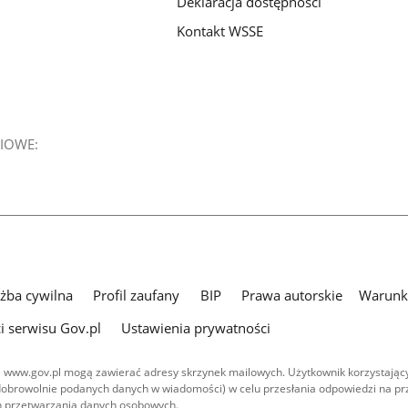
Deklaracja dostępności
Kontakt WSSE
IOWE:
użba cywilna
Profil zaufany
BIP
Prawa autorskie
Warunki
i serwisu Gov.pl
Ustawienia prywatności
 www.gov.pl mogą zawierać adresy skrzynek mailowych. Użytkownik korzystający
dobrowolnie podanych danych w wiadomości) w celu przesłania odpowiedzi na prz
ach przetwarzania danych osobowych.