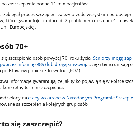
 na zaszczepienie ponad 11 mln pacjentów.
 przebiegał proces szczepień, zależy przede wszystkim od dostępn
taw, które gwarantuje producent. Z problemem dostępności dawek
Unii Europejskiej.
osób 70+
 się szczepienia osób powyżej 70. roku życia.
Seniorzy mogą zapi
 poprzez infolinię (989) lub drogą sms-ową
. Dzięki temu unikają 
h podstawowej opieki zdrowotnej (POZ).
wa informacje gwarantują, że jak tylko pojawią się w Polsce szcz
 konkretny termin szczepienia.
 podzielony na
etapy wskazane w Narodowym Programie Szczepi
nowane są szczepienia kolejnych grup osób.
to się zaszczepić?