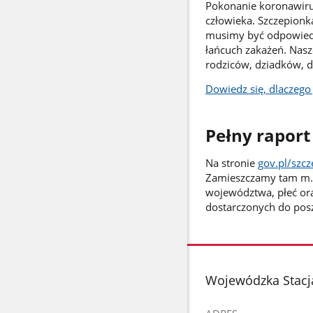
Pokonanie koronawirus
człowieka. Szczepionka
musimy być odpowiedzi
łańcuch zakażeń. Nasze
rodziców, dziadków, dzi
Dowiedz się, dlaczego
Pełny raport
Na stronie
gov.pl/szc
Zamieszczamy tam m.in
województwa, płeć ora
dostarczonych do posz
stopka
Wojewódzka Stacj