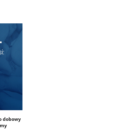
To dobowy
emy