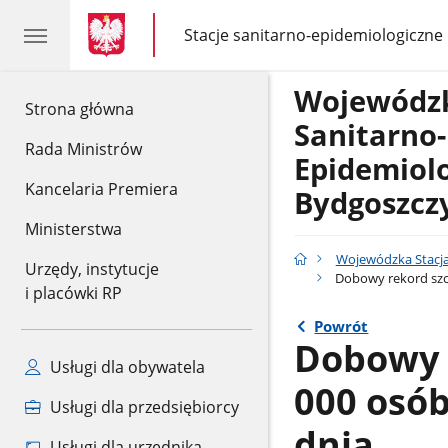
gov.pl
gov.pl
Stacje sanitarno-epidemiologiczne
gov.pl
Stacje
sanitarno-
epidemiologiczne
Wojewódzk
gov.pl
Strona główna
Sanitarno-
Rada Ministrów
Epidemiol
Kancelaria Premiera
Bydgoszcz
Ministerstwa
Wojewódzka Stacja
Urzędy, instytucje
Dobowy rekord szc
i placówki RP
Powrót
Dobowy 
Usługi dla obywatela
000 osób
Usługi dla przedsiębiorcy
dnia
Usługi dla urzędnika