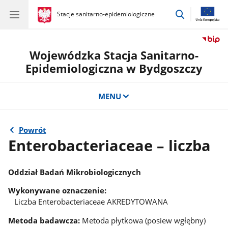
przejdź
gov.pl
Stacje sanitarno-epidemiologiczne
gov.pl
Stacje
do
sanitarno-
wyszukiwar
epidemiologiczne
Wojewódzka Stacja Sanitarno-
Epidemiologiczna w Bydgoszczy
MENU
Powrót
Enterobacteriaceae – liczba
Oddział Badań Mikrobiologicznych
Wykonywane oznaczenie:
Liczba Enterobacteriaceae AKREDYTOWANA
Metoda badawcza:
Metoda płytkowa (posiew wgłębny)