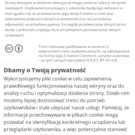
Strony dostępne w domenie www.gov.pl mogą zawierać adresy skrzynek
mailowych. Użytkownik korzystający z odnośnika będącego adresem e-
mail zgadza się na przetwarzanie jego danych (adres e-mail oraz
dobrowolnie podanych danych w wiadomości) w celu przesłania
odpowiedzi na przesłane pytania. Szczegóły przetwarzania danych przez
każdą z jednostek znajdują się w ich politykach przetwarzania danych
osobowych.
Treści tekstowe publikowane w serwisie (z
wyłączeniem treści audiowizualnych), są udostępniane
na licencji typu Creative Commons: uznanie autorstwa
- na tych samych warunkach 4.0 (CC BY-SA 4.0).
Materiały audiowizualne, w tym zdjęcia, materiały
Dbamy o Twoją prywatność
audio i wideo, są udostępniane na licencji typu
Creative Commons: uznanie autorstwa użycie
Wykorzystujemy pliki cookie w celu zapewnienia
niekomercyjne - bez utworów zależnych 4.0 (CC BY-
NC-ND 4.0), o ile nie jest to stwierdzone inaczej.
prawidłowego funkcjonowania naszej witryny oraz do
analizy ruchu i optymalizacji działania strony. Dzięki nim
możemy lepiej dostosować treści do potrzeb
użytkowników i stale ulepszać nasze usługi. Pamiętaj, że
informacje przechowywane w plikach cookie mogą
pozwalać na identyfikację konkretnego urządzenia lub
przeglądarki użytkownika, a więc potencjalnie stanowić