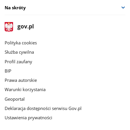
Na skróty
stopka
Strona
gov.pl
gov.pl
główna
gov.pl
Polityka cookies
Służba cywilna
Profil zaufany
BIP
Prawa autorskie
Warunki korzystania
Geoportal
Deklaracja dostępności serwisu Gov.pl
Ustawienia prywatności