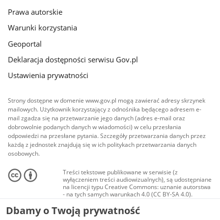
Prawa autorskie
Warunki korzystania
Geoportal
Deklaracja dostępności serwisu Gov.pl
Ustawienia prywatności
Strony dostępne w domenie www.gov.pl mogą zawierać adresy skrzynek
mailowych. Użytkownik korzystający z odnośnika będącego adresem e-
mail zgadza się na przetwarzanie jego danych (adres e-mail oraz
dobrowolnie podanych danych w wiadomości) w celu przesłania
odpowiedzi na przesłane pytania. Szczegóły przetwarzania danych przez
każdą z jednostek znajdują się w ich politykach przetwarzania danych
osobowych.
Treści tekstowe publikowane w serwisie (z
wyłączeniem treści audiowizualnych), są udostępniane
na licencji typu Creative Commons: uznanie autorstwa
- na tych samych warunkach 4.0 (CC BY-SA 4.0).
Materiały audiowizualne, w tym zdjęcia, materiały
Dbamy o Twoją prywatność
audio i wideo, są udostępniane na licencji typu
Creative Commons: uznanie autorstwa użycie