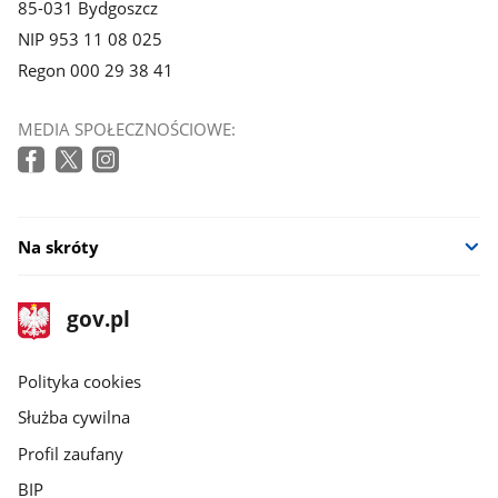
85-031 Bydgoszcz
NIP 953 11 08 025
Regon 000 29 38 41
MEDIA SPOŁECZNOŚCIOWE:
Na skróty
stopka
Strona
gov.pl
gov.pl
główna
gov.pl
Polityka cookies
Służba cywilna
Profil zaufany
BIP