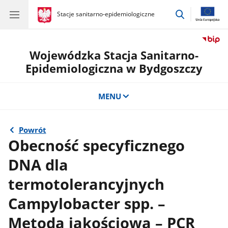
przejdź
gov.pl
Stacje sanitarno-epidemiologiczne
gov.pl
Stacje
do
sanitarno-
wyszukiwar
epidemiologiczne
Wojewódzka Stacja Sanitarno-
Epidemiologiczna w Bydgoszczy
MENU
Powrót
Obecność specyficznego
DNA dla
termotolerancyjnych
Campylobacter spp. –
Metoda jakościowa – PCR