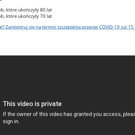
ób, które ukończyły 80 lat
ób, które ukończyły 70 lat
? Zarejestruj się na termin szczepienia przeciw COVID-19 już 15 