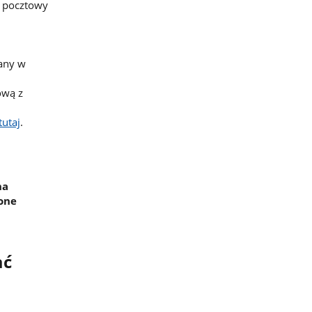
d pocztowy
sany w
ową z
tutaj
.
na
zone
ać