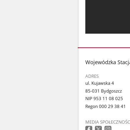
stopka
Wojewódzka Stacj
ADRES
ul. Kujawska 4
85-031 Bydgoszcz
NIP 953 11 08 025
Regon 000 29 38 41
MEDIA SPOŁECZNOŚC