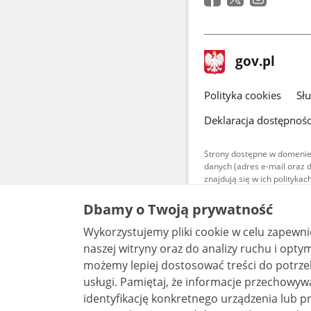
stopka
Strona
gov.pl
gov.pl
główna
gov.pl
Polityka cookies
Sł
Deklaracja dostępnośc
Strony dostępne w domenie
danych (adres e-mail oraz 
znajdują się w ich polityk
Treści teksto
Dbamy o Twoją prywatność
udostępniane
warunkach 4.0
Wykorzystujemy pliki cookie w celu zapewn
są udostępni
naszej witryny oraz do analizy ruchu i optymalizacj
bez utworów z
możemy lepiej dostosować treści do potrzeb
usługi. Pamiętaj, że informacje przechowywane w plikach cookie mogą pozwalać na
identyfikację konkretnego urządzenia lub pr