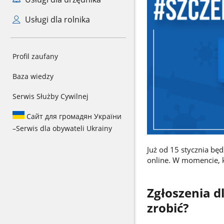
Usługi dla rolnika
Profil zaufany
Baza wiedzy
Serwis Służby Cywilnej
Сайт для громадян України
–
Serwis dla obywateli Ukrainy
Już od 15 stycznia będ
online. W momencie, k
Zgłoszenia dl
zrobić?