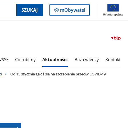
Logowanie
SZUKAJ
mObywatel
do
panelu
WSSE
Co robimy
Aktualności
Baza wiedzy
Kontakt
i
Od 15 stycznia zgłoś się na szczepienie przeciw COVID-19