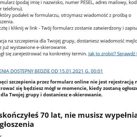
rmularz (podaj imię i nazwisko, numer PESEL, adres mailowy, ko
 telefonu).
 który podałeś w formularzu, otrzymasz wiadomość z prośbą o
szenia.
tę i kliknij w link - Twój formularz zostanie zatwierdzony i zapi
racja na szczepienia dla Twojej grupy, dostaniesz wiadomość mejl
z już wystawione e-skierowanie.
ł się zarejestrować na konkretny termin.
Jak to zrobić? Sprawdź 
IA DOSTĘPNY BĘDZIE OD 15.01.2021 G. 00:01
ęci szczepienia przez formularz online nie jest rejestracją 
strować się będziesz mógł w momencie, kiedy zostaną ogłos
dla Twojej grupy i dostaniesz e-skierowanie.
 skończyłeś 70 lat, nie musisz wypełni
głoszenia
a: