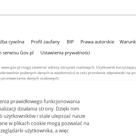
użba cywilna
Profil zaufany
BIP
Prawa autorskie
Warunki
i serwisu Gov.pl
Ustawienia prywatności
 www.gov.pl mogą zawierać adresy skrzynek mailowych. Użytkownik korzystający
dobrowolnie podanych danych w wiadomości) w celu przesłania odpowiedzi na prz
ach przetwarzania danych osobowych.
we publikowane w serwisie (z wyłączeniem treści audiowizualnych), są
 na licencji typu Creative Commons: uznanie autorstwa - na tych samych
 (CC BY-SA 4.0). Materiały audiowizualne, w tym zdjęcia, materiały audio i wideo
ienia prawidłowego funkcjonowania
ane na licencji typu Creative Commons: uznanie autorstwa użycie niekomercyjne 
i działania strony. Dzięki nim
ależnych 4.0 (CC BY-NC-ND 4.0), o ile nie jest to stwierdzone inaczej.
 użytkowników i stale ulepszać nasze
zeglądarki użytkownika, a więc