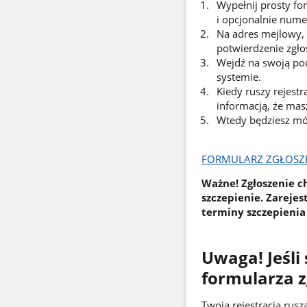
Wypełnij prosty fo
i opcjonalnie numer
Na adres mejlowy,
potwierdzenie zgło
Wejdź na swoją pocz
systemie.
Kiedy ruszy rejest
informacją, że mas
Wtedy będziesz móg
FORMULARZ ZGŁOSZEN
Ważne! Zgłoszenie ch
szczepienie. Zareje
terminy szczepienia 
Uwaga! Jeśli
formularza z
Twoja rejestracja rusz