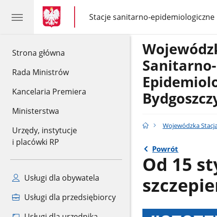
gov.pl
gov.pl
Stacje sanitarno-epidemiologiczne
gov.pl
Stacje
sanitarno-
epidemiologiczne
Wojewódzk
gov.pl
Strona główna
Sanitarno-
Rada Ministrów
Epidemiol
Kancelaria Premiera
Bydgoszcz
Ministerstwa
Wojewódzka Stacja
Urzędy, instytucje
i placówki RP
Powrót
Od 15 st
Usługi dla obywatela
szczepie
Usługi dla przedsiębiorcy
Usługi dla urzędnika