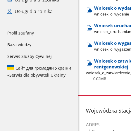
Wniosek o wydan
Usługi dla rolnika
wniosek​_o​_wydanie​
Wniosek urucham
wniosek​_uruchamiani
Profil zaufany
Wniosek o wygas
Baza wiedzy
wniosek​_o​_wygaszen
Serwis Służby Cywilnej
Wniosek o zatwi
rentgenowskiej
Сайт для громадян України
wniosek​_o​_zatwierdzenie
–
Serwis dla obywateli Ukrainy
0.02MB
stopka
Wojewódzka Stacj
ADRES