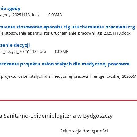
ie zgody
_zgody​_20251113.docx
0.03MB
ianie stosowanie aparatu rtg uruchamianie pracowni rtg
e​_stosowanie​_aparatu​_rtg​_uruchamianie​_pracowni​_rtg​_20251113.docx
zenie decyzji
ie​_decyzji​_20251113.docx
0.03MB
erdzenie projektu osłon stałych dla medycznej pracowni
​_projektu​_oslon​_stalych​_dla​_medycznej​_pracowni​_rentgenowskiej​_202606
a Sanitarno-Epidemiologiczna w Bydgoszczy
Deklaracja dostępności