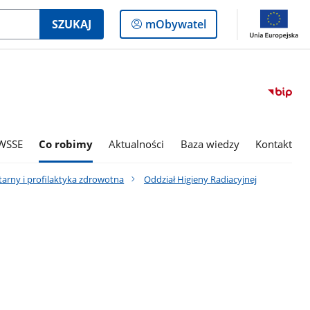
Logowanie
SZUKAJ
mObywatel
do
panelu
WSSE
Co robimy
Aktualności
Baza wiedzy
Kontakt
tarny i profilaktyka zdrowotna
Oddział Higieny Radiacyjnej