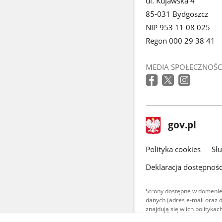
ul. Kujawska 4
85-031 Bydgoszcz
NIP 953 11 08 025
Regon 000 29 38 41
MEDIA SPOŁECZNOŚC
stopka
Strona
gov.pl
gov.pl
główna
gov.pl
Polityka cookies
Sł
Deklaracja dostępnośc
Strony dostępne w domenie
danych (adres e-mail oraz 
znajdują się w ich polityk