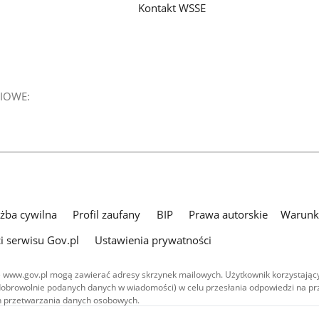
Kontakt WSSE
IOWE:
użba cywilna
Profil zaufany
BIP
Prawa autorskie
Warunki
i serwisu Gov.pl
Ustawienia prywatności
 www.gov.pl mogą zawierać adresy skrzynek mailowych. Użytkownik korzystający
dobrowolnie podanych danych w wiadomości) w celu przesłania odpowiedzi na prz
ach przetwarzania danych osobowych.