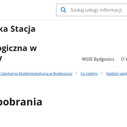
a Stacja
ogiczna w
y
WSSE Bydgoszcz
O 
 Sanitarno-Epidemiologiczna w Bydgoszczy
Co robimy
Nadzór sani
 pobrania