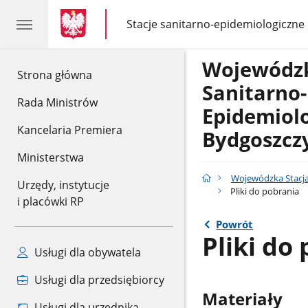
gov.pl
gov.pl
Stacje sanitarno-epidemiologiczne
gov.pl
Stacje
sanitarno-
epidemiologiczne
Wojewódzk
gov.pl
Strona główna
Sanitarno-
Rada Ministrów
Epidemiol
Kancelaria Premiera
Bydgoszcz
Ministerstwa
Wojewódzka Stacja
Urzędy, instytucje
Pliki do pobrania
i placówki RP
Powrót
Pliki do
Usługi dla obywatela
Usługi dla przedsiębiorcy
Materiały
Usługi dla urzędnika