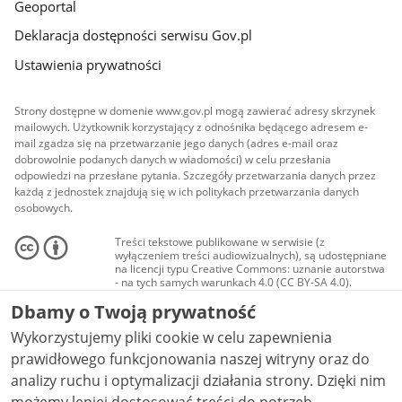
Geoportal
Deklaracja dostępności serwisu Gov.pl
Ustawienia prywatności
Strony dostępne w domenie www.gov.pl mogą zawierać adresy skrzynek
mailowych. Użytkownik korzystający z odnośnika będącego adresem e-
mail zgadza się na przetwarzanie jego danych (adres e-mail oraz
dobrowolnie podanych danych w wiadomości) w celu przesłania
odpowiedzi na przesłane pytania. Szczegóły przetwarzania danych przez
każdą z jednostek znajdują się w ich politykach przetwarzania danych
osobowych.
Treści tekstowe publikowane w serwisie (z
wyłączeniem treści audiowizualnych), są udostępniane
na licencji typu Creative Commons: uznanie autorstwa
- na tych samych warunkach 4.0 (CC BY-SA 4.0).
Materiały audiowizualne, w tym zdjęcia, materiały
Dbamy o Twoją prywatność
audio i wideo, są udostępniane na licencji typu
Creative Commons: uznanie autorstwa użycie
Wykorzystujemy pliki cookie w celu zapewnienia
niekomercyjne - bez utworów zależnych 4.0 (CC BY-
NC-ND 4.0), o ile nie jest to stwierdzone inaczej.
prawidłowego funkcjonowania naszej witryny oraz do
analizy ruchu i optymalizacji działania strony. Dzięki nim