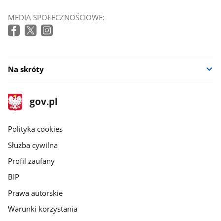
MEDIA SPOŁECZNOŚCIOWE:
Na skróty
stopka
Strona
gov.pl
gov.pl
główna
gov.pl
Polityka cookies
Służba cywilna
Profil zaufany
BIP
Prawa autorskie
Warunki korzystania