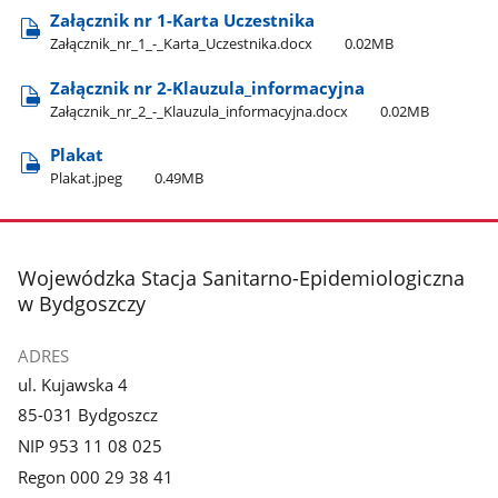
Załącznik nr 1-Karta Uczestnika
Załącznik​_nr​_1​_-​_Karta​_Uczestnika.docx
0.02MB
Załącznik nr 2-Klauzula​_informacyjna
Załącznik​_nr​_2​_-​_Klauzula​_informacyjna.docx
0.02MB
Plakat
Plakat.jpeg
0.49MB
stopka
Wojewódzka Stacja Sanitarno-Epidemiologiczna
w Bydgoszczy
ADRES
ul. Kujawska 4
85-031 Bydgoszcz
NIP 953 11 08 025
Regon 000 29 38 41