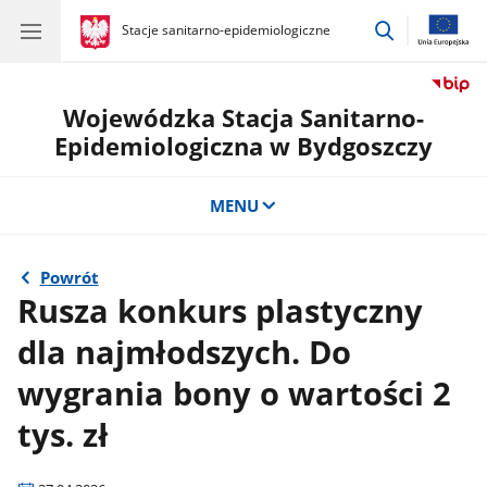
przejdź
gov.pl
Stacje sanitarno-epidemiologiczne
gov.pl
Stacje
do
sanitarno-
wyszukiwar
epidemiologiczne
Wojewódzka Stacja Sanitarno-
Epidemiologiczna w Bydgoszczy
MENU
Powrót
Rusza konkurs plastyczny
dla najmłodszych. Do
wygrania bony o wartości 2
tys. zł