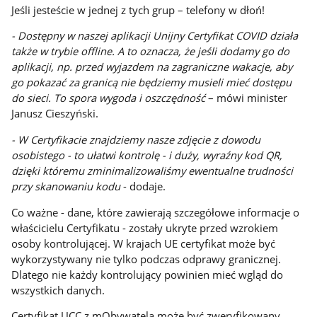
Jeśli jesteście w jednej z tych grup – telefony w dłoń!
- Dostępny w naszej aplikacji Unijny Certyfikat COVID działa
także w trybie offline. A to oznacza, że jeśli dodamy go do
aplikacji, np. przed wyjazdem na zagraniczne wakacje, aby
go pokazać za granicą nie będziemy musieli mieć dostępu
do sieci. To spora wygoda i oszczędność
– mówi minister
Janusz Cieszyński.
- W Certyfikacie znajdziemy nasze zdjęcie z dowodu
osobistego - to ułatwi kontrolę - i duży, wyraźny kod QR,
dzięki któremu zminimalizowaliśmy ewentualne trudności
przy skanowaniu kodu
- dodaje.
Co ważne - dane, które zawierają szczegółowe informacje o
właścicielu Certyfikatu - zostały ukryte przed wzrokiem
osoby kontrolującej. W krajach UE certyfikat może być
wykorzystywany nie tylko podczas odprawy granicznej.
Dlatego nie każdy kontrolujący powinien mieć wgląd do
wszystkich danych.
Certyfikat UCC z mObywatela może być zweryfikowany