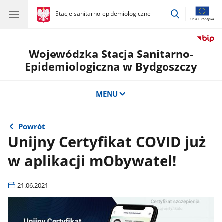
przejdź
gov.pl
Stacje sanitarno-epidemiologiczne
gov.pl
Stacje
do
sanitarno-
wyszukiwar
epidemiologiczne
Wojewódzka Stacja Sanitarno-
Epidemiologiczna w Bydgoszczy
MENU
Powrót
Unijny Certyfikat COVID już
w aplikacji mObywatel!
21.06.2021