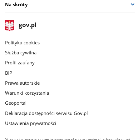
Na skróty
stopka
Strona
gov.pl
gov.pl
główna
gov.pl
Polityka cookies
Służba cywilna
Profil zaufany
BIP
Prawa autorskie
Warunki korzystania
Geoportal
Deklaracja dostępności serwisu Gov.pl
Ustawienia prywatności
Strony dostępne w domenie www.gov.pl mogą zawierać adresy skrzynek