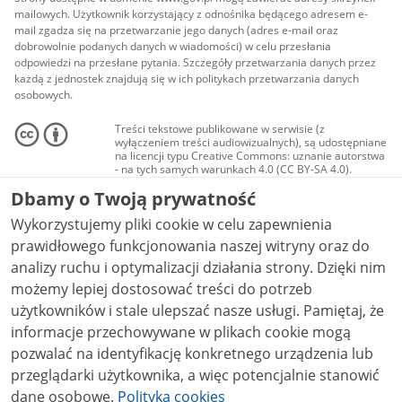
mailowych. Użytkownik korzystający z odnośnika będącego adresem e-
mail zgadza się na przetwarzanie jego danych (adres e-mail oraz
dobrowolnie podanych danych w wiadomości) w celu przesłania
odpowiedzi na przesłane pytania. Szczegóły przetwarzania danych przez
każdą z jednostek znajdują się w ich politykach przetwarzania danych
osobowych.
Treści tekstowe publikowane w serwisie (z
wyłączeniem treści audiowizualnych), są udostępniane
na licencji typu Creative Commons: uznanie autorstwa
- na tych samych warunkach 4.0 (CC BY-SA 4.0).
Materiały audiowizualne, w tym zdjęcia, materiały
Dbamy o Twoją prywatność
audio i wideo, są udostępniane na licencji typu
Creative Commons: uznanie autorstwa użycie
Wykorzystujemy pliki cookie w celu zapewnienia
niekomercyjne - bez utworów zależnych 4.0 (CC BY-
NC-ND 4.0), o ile nie jest to stwierdzone inaczej.
prawidłowego funkcjonowania naszej witryny oraz do
analizy ruchu i optymalizacji działania strony. Dzięki nim
możemy lepiej dostosować treści do potrzeb
użytkowników i stale ulepszać nasze usługi. Pamiętaj, że
informacje przechowywane w plikach cookie mogą
pozwalać na identyfikację konkretnego urządzenia lub
przeglądarki użytkownika, a więc potencjalnie stanowić
dane osobowe.
Polityka cookies