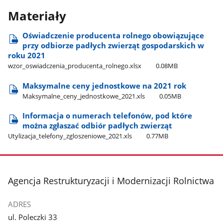
Materiały
Oświadczenie producenta rolnego obowiązujące
przy odbiorze padłych zwierząt gospodarskich w
roku 2021
wzor​_oswiadczenia​_producenta​_rolnego.xlsx
0.08MB
Maksymalne ceny jednostkowe na 2021 rok
Maksymalne​_ceny​_jednostkowe​_2021.xls
0.05MB
Informacja o numerach telefonów, pod które
można zgłaszać odbiór padłych zwierząt
Utylizacja​_telefony​_zgloszeniowe​_2021.xls
0.77MB
stopka
Agencja Restrukturyzacji i Modernizacji Rolnictwa
ADRES
ul. Poleczki 33