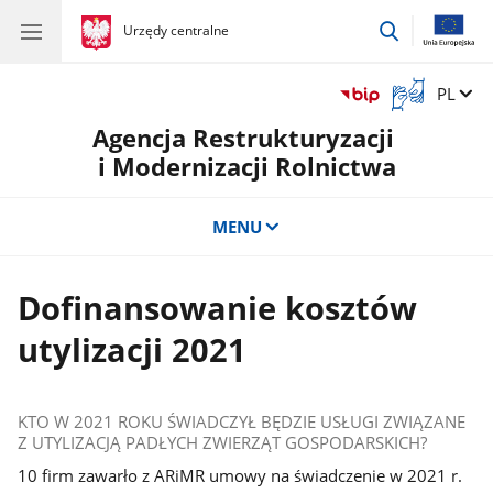
przejdź
gov.pl
Urzędy centralne
gov.pl
Urzędy
do
centralne
wyszukiwar
Otwórz
Zmień 
PL
okno
Agencja Restrukturyzacji
z
tłumaczem
i Modernizacji Rolnictwa
języka
migowego
MENU
Dofinansowanie kosztów
utylizacji 2021
KTO W 2021 ROKU ŚWIADCZYŁ BĘDZIE USŁUGI ZWIĄZANE
Z UTYLIZACJĄ PADŁYCH ZWIERZĄT GOSPODARSKICH?
10 firm zawarło z ARiMR umowy na świadczenie w 2021 r.