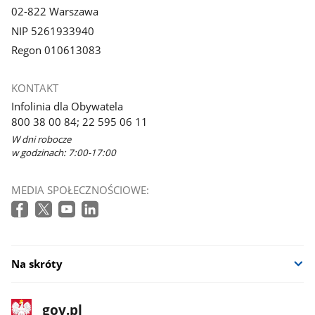
02-822 Warszawa
NIP 5261933940
Regon 010613083
KONTAKT
Infolinia dla Obywatela
800 38 00 84; 22 595 06 11
W dni robocze
w godzinach: 7:00-17:00
MEDIA SPOŁECZNOŚCIOWE:
Na skróty
stopka
Strona
gov.pl