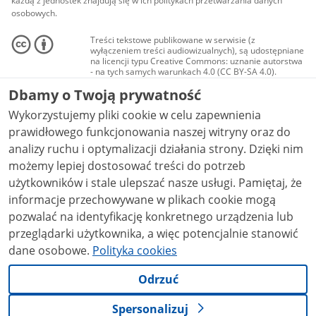
każdą z jednostek znajdują się w ich politykach przetwarzania danych
osobowych.
Treści tekstowe publikowane w serwisie (z
wyłączeniem treści audiowizualnych), są udostępniane
na licencji typu Creative Commons: uznanie autorstwa
- na tych samych warunkach 4.0 (CC BY-SA 4.0).
Materiały audiowizualne, w tym zdjęcia, materiały
Dbamy o Twoją prywatność
audio i wideo, są udostępniane na licencji typu
Creative Commons: uznanie autorstwa użycie
Wykorzystujemy pliki cookie w celu zapewnienia
niekomercyjne - bez utworów zależnych 4.0 (CC BY-
NC-ND 4.0), o ile nie jest to stwierdzone inaczej.
prawidłowego funkcjonowania naszej witryny oraz do
analizy ruchu i optymalizacji działania strony. Dzięki nim
możemy lepiej dostosować treści do potrzeb
użytkowników i stale ulepszać nasze usługi. Pamiętaj, że
informacje przechowywane w plikach cookie mogą
pozwalać na identyfikację konkretnego urządzenia lub
przeglądarki użytkownika, a więc potencjalnie stanowić
dane osobowe.
Polityka cookies
Odrzuć
Spersonalizuj