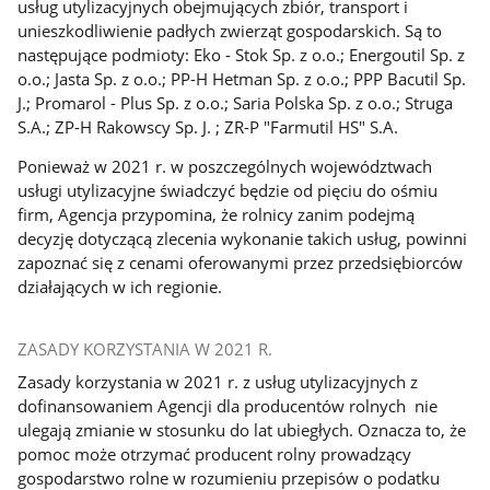
usług utylizacyjnych obejmujących zbiór, transport i
unieszkodliwienie padłych zwierząt gospodarskich. Są to
następujące podmioty: Eko - Stok Sp. z o.o.; Energoutil Sp. z
o.o.; Jasta Sp. z o.o.; PP-H Hetman Sp. z o.o.; PPP Bacutil Sp.
J.; Promarol - Plus Sp. z o.o.; Saria Polska Sp. z o.o.; Struga
S.A.; ZP-H Rakowscy Sp. J. ; ZR-P "Farmutil HS" S.A.
Ponieważ w 2021 r. w poszczególnych województwach
usługi utylizacyjne świadczyć będzie od pięciu do ośmiu
firm, Agencja przypomina, że rolnicy zanim podejmą
decyzję dotyczącą zlecenia wykonanie takich usług, powinni
zapoznać się z cenami oferowanymi przez przedsiębiorców
działających w ich regionie.
ZASADY KORZYSTANIA W 2021 R.
Zasady korzystania w 2021 r. z usług utylizacyjnych z
dofinansowaniem Agencji dla producentów rolnych nie
ulegają zmianie w stosunku do lat ubiegłych. Oznacza to, że
pomoc może otrzymać producent rolny prowadzący
gospodarstwo rolne w rozumieniu przepisów o podatku