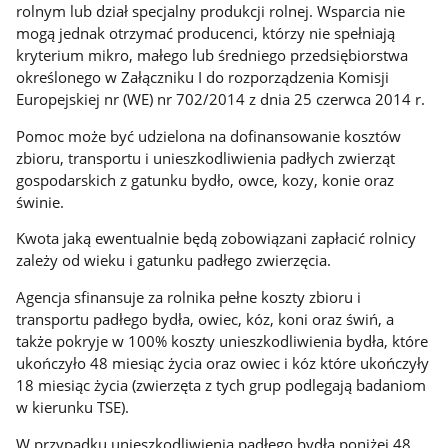
rolnym lub dział specjalny produkcji rolnej. Wsparcia nie
mogą jednak otrzymać producenci, którzy nie spełniają
kryterium mikro, małego lub średniego przedsiębiorstwa
określonego w Załączniku I do rozporządzenia Komisji
Europejskiej nr (WE) nr 702/2014 z dnia 25 czerwca 2014 r.
Pomoc może być udzielona na dofinansowanie kosztów
zbioru, transportu i unieszkodliwienia padłych zwierząt
gospodarskich z gatunku bydło, owce, kozy, konie oraz
świnie.
Kwota jaką ewentualnie będą zobowiązani zapłacić rolnicy
zależy od wieku i gatunku padłego zwierzęcia.
Agencja sfinansuje za rolnika pełne koszty zbioru i
transportu padłego bydła, owiec, kóz, koni oraz świń, a
także pokryje w 100% koszty unieszkodliwienia bydła, które
ukończyło 48 miesiąc życia oraz owiec i kóz które ukończyły
18 miesiąc życia (zwierzęta z tych grup podlegają badaniom
w kierunku TSE).
W przypadku unieszkodliwienia padłego bydła poniżej 48