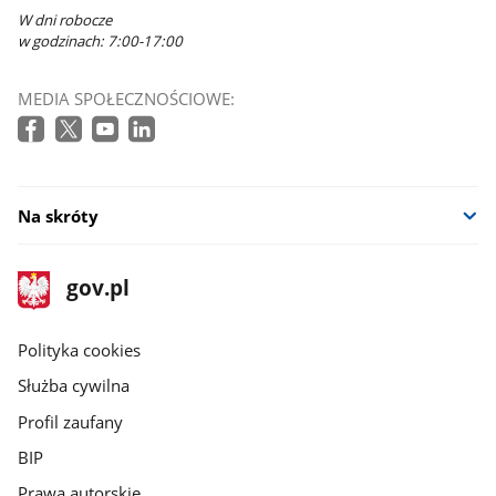
W dni robocze
w godzinach: 7:00-17:00
MEDIA SPOŁECZNOŚCIOWE:
Na skróty
stopka
Strona
gov.pl
gov.pl
główna
gov.pl
Polityka cookies
Służba cywilna
Profil zaufany
BIP
Prawa autorskie