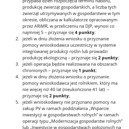
przypada dzień rozpoczęcia terminu naboru,
produkcję zwierząt gospodarskich, a liczba tych
zwierząt utrzymywanych w gospodarstwie w tym
okresie, obliczana w kalkulatorze opracowanym
przez ARiMR, w przeliczeniu na DJP, wynosi co
najmniej 5 – przyznaje się
4 punkty
;
jeżeli w dniu złożenia wniosku o przyznanie
pomocy wnioskodawca uczestniczy w systemie
integrowanej produkcji roślin lub prowadzi
produkcję ekologiczną – przyznaje się
2 punkty
;
jeżeli operacja będzie realizowana na obszarach
chronionych – przyznaje się
1 punkt
;
jeżeli w dniu złożenia wniosku o przyznanie
pomocy wnioskodawca jest rolnikiem, który ma
nie więcej niż 40 lat (nieukończone 41 lat) –
przyznaje się
2 punkty
;
jeżeli wnioskodawcy nie przyznano pomocy na
zakup PV w ramach poddziałania „Wsparcie
inwestycji w gospodarstwach rolnych” w ramach
operacji typu „Modernizacja gospodarstw rolnych”
lub „Inwestycje w gospodarstwach położonych na