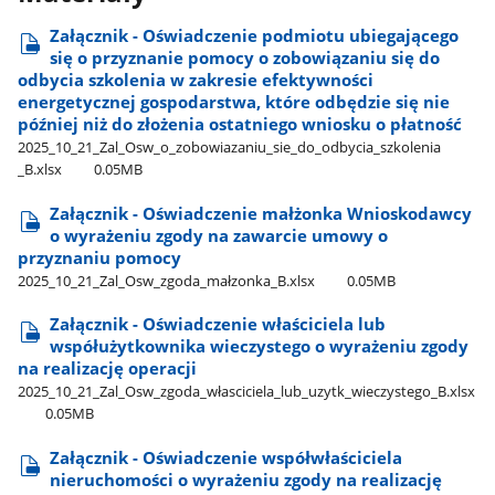
Załącznik - Oświadczenie podmiotu ubiegającego
się o przyznanie pomocy o zobowiązaniu się do
odbycia szkolenia w zakresie efektywności
energetycznej gospodarstwa, które odbędzie się nie
później niż do złożenia ostatniego wniosku o płatność
2025​_10​_21​_Zal​_Osw​_o​_zobowiazaniu​_sie​_do​_odbycia​_szkolenia​
_B.xlsx
0.05MB
Załącznik - Oświadczenie małżonka Wnioskodawcy
o wyrażeniu zgody na zawarcie umowy o
przyznaniu pomocy
2025​_10​_21​_Zal​_Osw​_zgoda​_małzonka​_B.xlsx
0.05MB
Załącznik - Oświadczenie właściciela lub
współużytkownika wieczystego o wyrażeniu zgody
na realizację operacji
2025​_10​_21​_Zal​_Osw​_zgoda​_własciciela​_lub​_uzytk​_wieczystego​_B.xlsx
0.05MB
Załącznik - Oświadczenie współwłaściciela
nieruchomości o wyrażeniu zgody na realizację