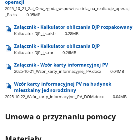
operacji
2025​_10​_21​_Zal​_Osw​_zgoda​_wspołwłasciciela​_na​_realizacje​_operacji​
_B.xlsx
0.05MB
Załącznik - Kalkulator obliczania DJP rozpakowany
Kalkulator-DJP​_i​_s.xlsb
0.28MB
Załącznik - Kalkulator obliczania DJP
Kalkulator-DJP​_i​_s.rar
0.26MB
Załącznik - Wzór karty informacyjnej PV
2025-10-21​_Wzór​_karty​_informacyjnej​_PV.docx
0.04MB
Wzór karty informacyjnej PV na budynek
mieszkalny jednorodzinny
2025-10-22​_Wzór​_karty​_informacyjnej​_PV​_DOM.docx
0.04MB
Umowa o przyznaniu pomocy
Materiały