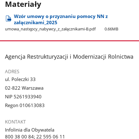
Materiały
Wzór umowy o przyznaniu pomocy NN z
załącznikami​_2025
umowa​_następcy​_nabywcy​_z​_załącznikami-B.pdf
0.66MB
stopka
Agencja Restrukturyzacji i Modernizacji Rolnictwa
ADRES
ul. Poleczki 33
02-822 Warszawa
NIP 5261933940
Regon 010613083
KONTAKT
Infolinia dla Obywatela
800 38 00 84; 22 595 06 11