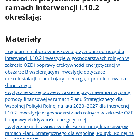
ramach interwencji I.10.2
określają:
Materiały
- regulamin naboru wniosków o przyznanie pomocy dla
interwencji I.10.2 Inwestycje w gospodarstwach rolnych w
zakresie OZE i poprawy efektywności energetycznej w
obszarze B wspierającym inwestycje dotyczące
mikroinstalacji produkujących energię z promieniowania
słonecznego
- wytyczne szczegółowe w zakresie przyznawania i wypłaty
pomocy finansowej w ramach Planu Strategicznego dla
Wspólnej Polityki Rolnej na lata 2023–2027 dla interwencji
I.10.2 Inwestycje w gospodarstwach rolnych w zakresie OZE
i poprawy efektywności energetycznej
- wytyczne podstawowe w zakresie pomocy finansowej w
ramach Planu Strategicznego dla Wspólnej Polityki Rolnej na