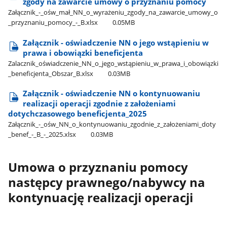
zgody na zawarcie umowy o przyznaniu pomocy
Załącznik​_-​_ośw​_mał​_NN​_o​_wyrażeniu​_zgody​_na​_zawarcie​_umowy​_o​
_przyznaniu​_pomocy​_-​_B.xlsx
0.05MB
Załącznik - oświadczenie NN o jego wstąpieniu w
prawa i obowiązki beneficjenta
Zalacznik​_oświadczenie​_NN​_o​_jego​_wstąpieniu​_w​_prawa​_i​_obowiązki​
_beneficjenta​_Obszar​_B.xlsx
0.03MB
Załącznik - oświadczenie NN o kontynuowaniu
realizacji operacji zgodnie z założeniami
dotychczasowego beneficjenta​​_2025
Załącznik​_-​_ośw​_NN​_o​_kontynuowaniu​_zgodnie​_z​_założeniami​_doty​
_benef​_-​_B​_-​_2025.xlsx
0.03MB
Umowa o przyznaniu pomocy
następcy prawnego/nabywcy na
kontynuację realizacji operacji