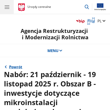
przejdź
gov.pl
Urzędy centralne
gov.pl
Urzędy
do
centralne
wyszukiwar
Otwórz
Zmień 
PL
okno
Agencja Restrukturyzacji
z
tłumaczem
i Modernizacji Rolnictwa
języka
migowego
MENU
Powrót
Nabór: 21 październik - 19
listopad 2025 r. Obszar B -
inwestycje dotyczące
mikroinstalacji