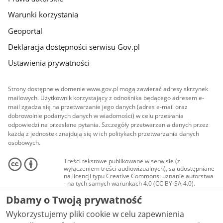
Warunki korzystania
Geoportal
Deklaracja dostępności serwisu Gov.pl
Ustawienia prywatności
Strony dostępne w domenie www.gov.pl mogą zawierać adresy skrzynek
mailowych. Użytkownik korzystający z odnośnika będącego adresem e-
mail zgadza się na przetwarzanie jego danych (adres e-mail oraz
dobrowolnie podanych danych w wiadomości) w celu przesłania
odpowiedzi na przesłane pytania. Szczegóły przetwarzania danych przez
każdą z jednostek znajdują się w ich politykach przetwarzania danych
osobowych.
Treści tekstowe publikowane w serwisie (z
wyłączeniem treści audiowizualnych), są udostępniane
na licencji typu Creative Commons: uznanie autorstwa
- na tych samych warunkach 4.0 (CC BY-SA 4.0).
Materiały audiowizualne, w tym zdjęcia, materiały
Dbamy o Twoją prywatność
audio i wideo, są udostępniane na licencji typu
Creative Commons: uznanie autorstwa użycie
Wykorzystujemy pliki cookie w celu zapewnienia
niekomercyjne - bez utworów zależnych 4.0 (CC BY-
NC-ND 4.0), o ile nie jest to stwierdzone inaczej.