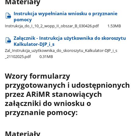
Materiały
Instrukcja wypełniania wniosku o przyznanie
pomocy
Instrukcja​_do​_I​_10​_2​_wopp​_II​_obszar​_B​_030426.pdf
1.53MB
Załącznik - Instrukcja użytkownika do skoroszytu
Kalkulator-DJP​​​_i​​​_s
Zal​_Instrukcja​_uzytkownika​_do​_skoroszytu​_Kalkulator-DJP​_i​_s​
_21102025.pdf
0.31MB
Wzory formularzy
przygotowanych i udostępnionych
przez ARiMR stanowiących
załączniki do wniosku o
przyznanie pomocy:
Materiały