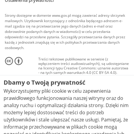
Strony dostępne w domenie www.gov.pl mogą zawierać adresy skrzynek
mailowych. Użytkownik korzystający z odnośnika będącego adresem e-
mail zgadza się na przetwarzanie jego danych (adres e-mail oraz
dobrowolnie podanych danych w wiadomości) w celu przesłania
odpowiedzi na przesłane pytania. Szczegóły przetwarzania danych przez
każdą z jednostek znajdują się w ich politykach przetwarzania danych
osobowych.
Treści tekstowe publikowane w serwisie (z
wyłączeniem treści audiowizualnych), są udostępniane
na licencji typu Creative Commons: uznanie autorstwa
- na tych samych warunkach 4.0 (CC BY-SA 4.0).
Materiały audiowizualne, w tym zdjęcia, materiały
Dbamy o Twoją prywatność
audio i wideo, są udostępniane na licencji typu
Creative Commons: uznanie autorstwa użycie
Wykorzystujemy pliki cookie w celu zapewnienia
niekomercyjne - bez utworów zależnych 4.0 (CC BY-
NC-ND 4.0), o ile nie jest to stwierdzone inaczej.
prawidłowego funkcjonowania naszej witryny oraz do
analizy ruchu i optymalizacji działania strony. Dzięki nim
możemy lepiej dostosować treści do potrzeb
użytkowników i stale ulepszać nasze usługi. Pamiętaj, że
informacje przechowywane w plikach cookie mogą