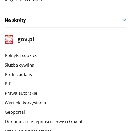
Na skróty
stopka
Strona
gov.pl
gov.pl
główna
gov.pl
Polityka cookies
Służba cywilna
Profil zaufany
BIP
Prawa autorskie
Warunki korzystania
Geoportal
Deklaracja dostępności serwisu Gov.pl
Ustawienia prywatności