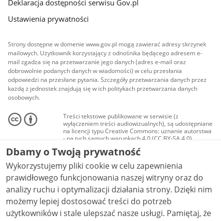
Deklaracja dostępności serwisu Gov.pl
Ustawienia prywatności
Strony dostępne w domenie www.gov.pl mogą zawierać adresy skrzynek
mailowych. Użytkownik korzystający z odnośnika będącego adresem e-
mail zgadza się na przetwarzanie jego danych (adres e-mail oraz
dobrowolnie podanych danych w wiadomości) w celu przesłania
odpowiedzi na przesłane pytania. Szczegóły przetwarzania danych przez
każdą z jednostek znajdują się w ich politykach przetwarzania danych
osobowych.
Treści tekstowe publikowane w serwisie (z
wyłączeniem treści audiowizualnych), są udostępniane
na licencji typu Creative Commons: uznanie autorstwa
- na tych samych warunkach 4.0 (CC BY-SA 4.0).
Materiały audiowizualne, w tym zdjęcia, materiały
Dbamy o Twoją prywatność
audio i wideo, są udostępniane na licencji typu
Creative Commons: uznanie autorstwa użycie
Wykorzystujemy pliki cookie w celu zapewnienia
niekomercyjne - bez utworów zależnych 4.0 (CC BY-
NC-ND 4.0), o ile nie jest to stwierdzone inaczej.
prawidłowego funkcjonowania naszej witryny oraz do
analizy ruchu i optymalizacji działania strony. Dzięki nim
możemy lepiej dostosować treści do potrzeb
użytkowników i stale ulepszać nasze usługi. Pamiętaj, że