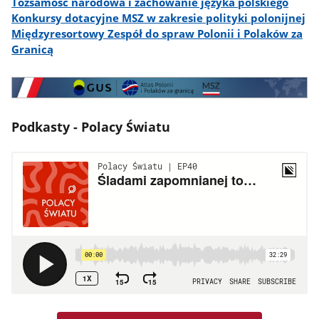
Tożsamość narodowa i zachowanie języka polskiego
Konkursy dotacyjne MSZ w zakresie polityki polonijnej
Międzyresortowy Zespół do spraw Polonii i Polaków za
Granicą
Atlas
Polonii
i
Podkasty - Polacy Światu
Polaków
za
Granicą