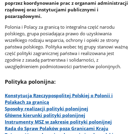
poprzez koordynowanie prac z organami administracji
rządowej oraz instytucjami publicznymi i
pozarządowymi.
Polonia i Polacy za granicą to integralna część narodu
polskiego, grupa posiadająca prawo do uzyskiwania
wszelkiego rodzaju wsparcia, ochrony i opieki ze strony
państwa polskiego. Polityka wobec tej grupy stanowi ważną
część polityki zagranicznej państwa i realizowana jest
zgodnie z zasadą partnerstwa i solidarności, z
uwzględnieniem podmiotowości partnerów polonijnych.
Polityka polonijna:
Konstytucja Rzeczypospolitej Polskiej o Polonii i
Polakach za granicą
Sposoby realizacji polityki polonijnej
Główne kierunki polityki polonijnej
Instrumenty MSZ w zakresie polityki polonijnej
Rada do Spraw Polaków poza Granicami Kraju