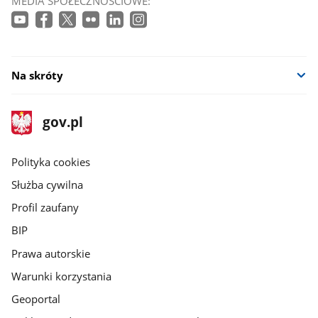
MEDIA SPOŁECZNOŚCIOWE:
Na skróty
stopka
Strona
gov.pl
gov.pl
główna
gov.pl
Polityka cookies
Służba cywilna
Profil zaufany
BIP
Prawa autorskie
Warunki korzystania
Geoportal