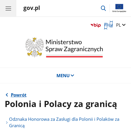
gov.pl
przejdź
do
wyszukiwar
Otwórz
Zmień 
PL
okno
z
tłumaczem
języka
migowego
MENU
Powrót
Polonia i Polacy za granicą
Odznaka Honorowa za Zasługi dla Polonii i Polaków za
Granicą