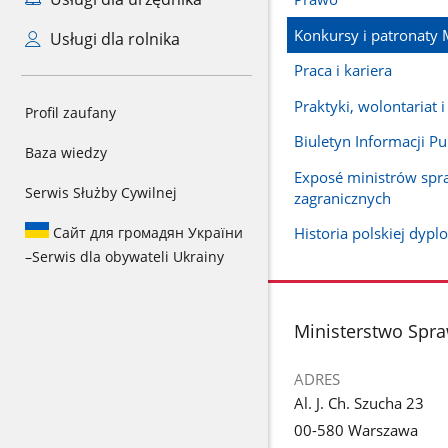
Konkursy i patronaty 
Usługi dla rolnika
Praca i kariera
Praktyki, wolontariat i
Profil zaufany
Biuletyn Informacji Pu
Baza wiedzy
Exposé ministrów spr
Serwis Służby Cywilnej
zagranicznych
Сайт для громадян України
Historia polskiej dypl
–
Serwis dla obywateli Ukrainy
stopka
Ministerstwo Spr
ADRES
Al. J. Ch. Szucha 23
00-580 Warszawa