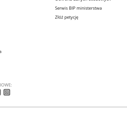
Serwis BIP ministerstwa
Złóż petycję
a
IOWE: