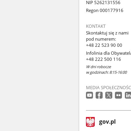
NIP 5262131556
Regon 000177916
KONTAKT
Skontaktuj się z nami
pod numerem:
+48 22 523 90 00
Infolinia dla Obywatel
+48 222 500 116
W dni robocze
w godzinach: 8:15-16:00
MEDIA SPOŁECZNOŚC
stopka
Strona
gov.pl
gov.pl
główna