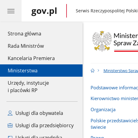
gov.pl
gov.pl
Serwis Rzeczypospolitej Polski
gov.pl
Strona główna
Rada Ministrów
Kancelaria Premiera
Ministerstwa
Ministerstwo Spra
Urzędy, instytucje
Podstawowe informac
i placówki RP
Kierownictwo ministe
Organizacja
Usługi dla obywatela
Polskie przedstawicie
Usługi dla przedsiębiorcy
świecie
Usługi dla urzędnika
Prawo