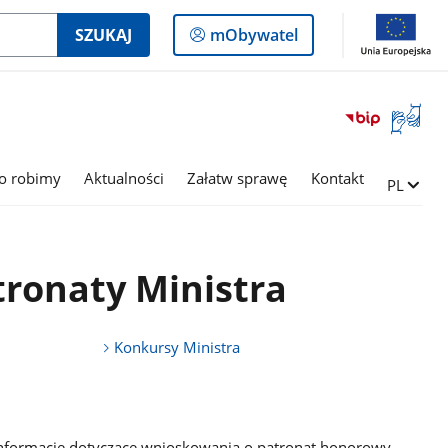
Logowanie
SZUKAJ
mObywatel
do
panelu
Otwórz
okno
z
tłumac
o robimy
Aktualności
Załatw sprawę
Kontakt
Zmień ję
PL
języka
migowe
tronaty Ministra
Konkursy Ministra
 informacje dotyczące wnioskowania o patronat honorowy