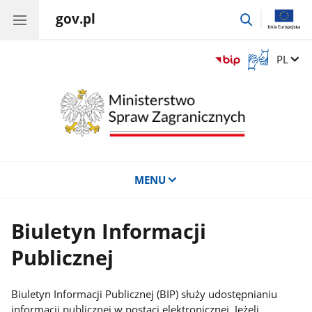
gov.pl
przejdź
do
wyszukiwar
Otwórz
Zmień 
PL
okno
z
tłumaczem
języka
migowego
MENU
Biuletyn Informacji
Publicznej
Biuletyn Informacji Publicznej (BIP) służy udostępnianiu
informacji publicznej w postaci elektronicznej. Jeżeli