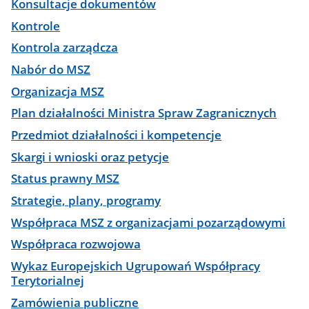
Konsultacje dokumentów
Kontrole
Kontrola zarządcza
Nabór do MSZ
Organizacja MSZ
Plan działalności Ministra Spraw Zagranicznych
Przedmiot działalności i kompetencje
Skargi i wnioski oraz petycje
Status prawny MSZ
Strategie, plany, programy
Współpraca MSZ z organizacjami pozarządowymi
Współpraca rozwojowa
Wykaz Europejskich Ugrupowań Współpracy
Terytorialnej
Zamówienia publiczne