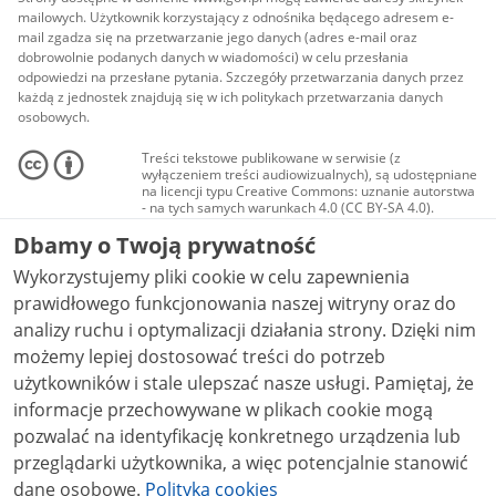
mailowych. Użytkownik korzystający z odnośnika będącego adresem e-
mail zgadza się na przetwarzanie jego danych (adres e-mail oraz
dobrowolnie podanych danych w wiadomości) w celu przesłania
odpowiedzi na przesłane pytania. Szczegóły przetwarzania danych przez
każdą z jednostek znajdują się w ich politykach przetwarzania danych
osobowych.
Treści tekstowe publikowane w serwisie (z
wyłączeniem treści audiowizualnych), są udostępniane
na licencji typu Creative Commons: uznanie autorstwa
- na tych samych warunkach 4.0 (CC BY-SA 4.0).
Materiały audiowizualne, w tym zdjęcia, materiały
Dbamy o Twoją prywatność
audio i wideo, są udostępniane na licencji typu
Creative Commons: uznanie autorstwa użycie
Wykorzystujemy pliki cookie w celu zapewnienia
niekomercyjne - bez utworów zależnych 4.0 (CC BY-
NC-ND 4.0), o ile nie jest to stwierdzone inaczej.
prawidłowego funkcjonowania naszej witryny oraz do
analizy ruchu i optymalizacji działania strony. Dzięki nim
możemy lepiej dostosować treści do potrzeb
użytkowników i stale ulepszać nasze usługi. Pamiętaj, że
informacje przechowywane w plikach cookie mogą
pozwalać na identyfikację konkretnego urządzenia lub
przeglądarki użytkownika, a więc potencjalnie stanowić
dane osobowe.
Polityka cookies