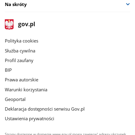
Na skróty
stopka
Strona
gov.pl
gov.pl
główna
gov.pl
Polityka cookies
Służba cywilna
Profil zaufany
BIP
Prawa autorskie
Warunki korzystania
Geoportal
Deklaracja dostępności serwisu Gov.pl
Ustawienia prywatności
Strony dostępne w domenie www.gov.pl mogą zawierać adresy skrzynek