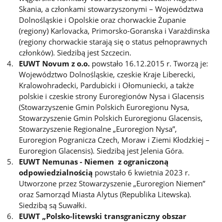
Skania, a członkami stowarzyszonymi – Województwa
Dolnośląskie i Opolskie oraz chorwackie Żupanie
(regiony) Karlovacka, Primorsko-Goranska i Varażdinska
(regiony chorwackie starają się o status pełnoprawnych
członków). Siedzibą jest Szczecin.
EUWT Novum z o.o.
powstało 16.12.2015 r. Tworzą je:
Województwo Dolnośląskie, czeskie Kraje Liberecki,
Kralowohradecki, Pardubicki i Ołomuniecki, a także
polskie i czeskie strony Euroregionów Nysa i Glacensis
(Stowarzyszenie Gmin Polskich Euroregionu Nysa,
Stowarzyszenie Gmin Polskich Euroregionu Glacensis,
Stowarzyszenie Regionalne „Euroregion Nysa”,
Euroregion Pogranicza Czech, Moraw i Ziemi Kłodzkiej –
Euroregion Glacensis). Siedzibą jest Jelenia Góra.
EUWT Nemunas - Niemen z ograniczoną
odpowiedzialnością
powstało 6 kwietnia 2023 r.
Utworzone przez Stowarzyszenie „Euroregion Niemen”
oraz Samorząd Miasta Alytus (Republika Litewska).
Siedzibą są Suwałki.
EUWT „Polsko-litewski transgraniczny obszar