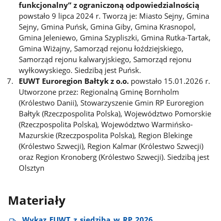
funkcjonalny” z ograniczoną odpowiedzialnością
powstało 9 lipca 2024 r. Tworzą je: Miasto Sejny, Gmina
Sejny, Gmina Puńsk, Gmina Giby, Gmina Krasnopol,
Gmina Jeleniewo, Gmina Szypliszki, Gmina Rutka-Tartak,
Gmina Wiżajny, Samorząd rejonu łoździejskiego,
Samorząd rejonu kalwaryjskiego, Samorząd rejonu
wyłkowyskiego. Siedzibą jest Puńsk.
EUWT Euroregion Bałtyk z o.o.
powstało 15.01.2026 r.
Utworzone przez: Regionalną Gminę Bornholm
(Królestwo Danii), Stowarzyszenie Gmin RP Euroregion
Bałtyk (Rzeczpospolita Polska), Województwo Pomorskie
(Rzeczpospolita Polska), Województwo Warmińsko-
Mazurskie (Rzeczpospolita Polska), Region Blekinge
(Królestwo Szwecji), Region Kalmar (Królestwo Szwecji)
oraz Region Kronoberg (Królestwo Szwecji). Siedzibą jest
Olsztyn
Materiały
Wykaz​_EUWT​_z​_siedzibą​_w​_RP​_2026