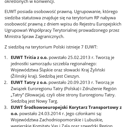
określonych w konwencji.
EUWT posiada osobowość prawną. Ugrupowanie, którego
siedziba statutowa znajduje się na terytorium RP nabywa
osobowość prawną z dniem wpisu do Rejestru Europejskich
Ugrupowań Współpracy Terytorialnej prowadzonego przez
Ministra Spraw Zagranicznych.
Z siedzibą na terytorium Polski istnieje 7 EUWT:
EUWT Tritia z o.o.
powstało 25.02.2013 r. Tworzą je
jednostki samorządu szczebla regionalnego:
Województwa Śląskie oraz słowacki Kraj Żyliński
(Žilinský kraj). Siedzibą jest Cieszyn.
EUWT Tatry z o.o.
powstało 20.09.2013 r. Tworzą je
Związek Euroregionu Tatry (Polska) i Združenie Región
„Tatry” (Słowacja), czyli obie strony Euroregionu Tatry.
Siedzibą jest Nowy Targ.
EUWT Środkowoeuropejski Korytarz Transportowy z
o.o.
powstało 24.03.2014 r. Jego członkami są:
Województwa Zachodniopomorskie i Lubuskie,
węgierskie Komitaty Vas i Zala oraz szwedzki Region