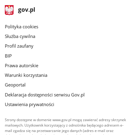
stopka
Strona
gov.pl
gov.pl
główna
gov.pl
Polityka cookies
Służba cywilna
Profil zaufany
BIP
Prawa autorskie
Warunki korzystania
Geoportal
Deklaracja dostępności serwisu Gov.pl
Ustawienia prywatności
Strony dostępne w domenie www.gov.pl mogą zawierać adresy skrzynek
mailowych. Użytkownik korzystający z odnośnika będącego adresem e-
mail zgadza się na przetwarzanie jego danych (adres e-mail oraz