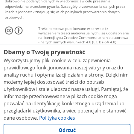
dobrowolnie podanych danych w wiadomości) w celu przesłania
odpowiedzi na przesłane pytania. Szczegóły przetwarzania danych przez
każdą z jednostek znajdują się w ich politykach przetwarzania danych
osobowych.
Treści tekstowe publikowane w serwisie (z
wyłączeniem treści audiowizualnych), są udostępniane
na licencji typu Creative Commons: uznanie autorstwa
- na tych samych warunkach 4.0 (CC BY-SA 4.0).
Materiały audiowizualne, w tym zdjęcia, materiały
Dbamy o Twoją prywatność
audio i wideo, są udostępniane na licencji typu
Creative Commons: uznanie autorstwa użycie
Wykorzystujemy pliki cookie w celu zapewnienia
niekomercyjne - bez utworów zależnych 4.0 (CC BY-
NC-ND 4.0), o ile nie jest to stwierdzone inaczej.
prawidłowego funkcjonowania naszej witryny oraz do
analizy ruchu i optymalizacji działania strony. Dzięki nim
możemy lepiej dostosować treści do potrzeb
użytkowników i stale ulepszać nasze usługi. Pamiętaj, że
informacje przechowywane w plikach cookie mogą
pozwalać na identyfikację konkretnego urządzenia lub
przeglądarki użytkownika, a więc potencjalnie stanowić
dane osobowe.
Polityka cookies
Odrzuć