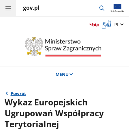
gov.pl
przejdź
do
wyszukiwar
Otwórz
Zmień 
PL
okno
z
tłumaczem
języka
migowego
MENU
Powrót
Wykaz Europejskich
Ugrupowań Współpracy
Terytorialnej