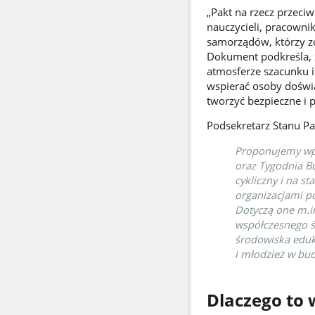
„Pakt na rzecz przeci
nauczycieli, pracownik
samorządów, którzy z
Dokument podkreśla, ż
atmosferze szacunku i
wspierać osoby doświa
tworzyć bezpieczne i p
Podsekretarz Stanu Pa
Proponujemy wpr
oraz Tygodnia Bu
cykliczny i na s
organizacjami p
Dotyczą one m.i
współczesnego św
środowiska eduk
i młodzież w bud
Dlaczego to