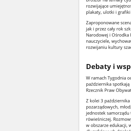
rozwijające umiejętnoś
plakaty, ulotki i graf
Zaproponowane scenar
jak i przez cały rok s
Narodowej i Ośrodka R
nauczyciele, wychowaw
rozwijaniu kultury sz
Debaty i ws
W ramach Tygodnia od
października spotkają
Rzecznik Praw Obywate
Z kolei 3 października
pozarządowych, młod
jednostek samorządu t
rówieśniczej. Rozmow
w obszarze edukacji, 