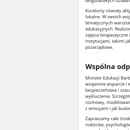
długofalowych działań
Kuratorzy oświaty akty
lokalne. W swoich wo
tematycznych warsztat
edukacyjnych. Realizow
zajęcia terapeutyczne 
instytucjami, takimi j
pozarządowe.
Wspólna odp
Minister Edukacji Barb
wzajemne wsparcie i w
bezpieczeństwa i szacu
wykluczenie. Szczegól
rozmowy, modelowanie 
z emocjami i jak budo
Zapraszamy całe środ
rodziców, psychologó