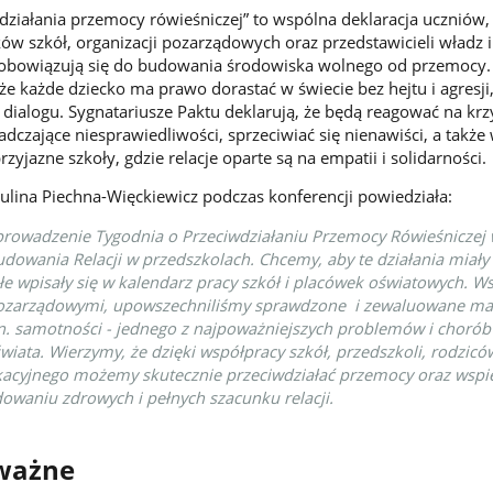
wdziałania przemocy rówieśniczej” to wspólna deklaracja uczniów,
ów szkół, organizacji pozarządowych oraz przedstawicieli władz i
obowiązują się do budowania środowiska wolnego od przemocy.
e każde dziecko ma prawo dorastać w świecie bez hejtu i agresji
 dialogu. Sygnatariusze Paktu deklarują, że będą reagować na kr
dczające niesprawiedliwości, sprzeciwiać się nienawiści, a także
rzyjazne szkoły, gdzie relacje oparte są na empatii i solidarności.
ulina Piechna-Więckiewicz podczas konferencji powiedziała:
owadzenie Tygodnia o Przeciwdziałaniu Przemocy Rówieśniczej 
dowania Relacji w przedszkolach. Chcemy, aby te działania miały
tałe wpisały się w kalendarz pracy szkół i placówek oświatowych. W
ozarządowymi, upowszechniliśmy sprawdzone i zewaluowane mat
n. samotności - jednego z najpoważniejszych problemów i chorób
iata. Wierzymy, że dzięki współpracy szkół, przedszkoli, rodziców
acyjnego możemy skutecznie przeciwdziałać przemocy oraz wspie
owaniu zdrowych i pełnych szacunku relacji.
 ważne