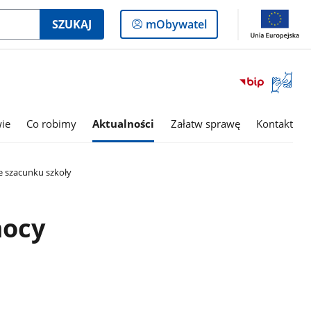
Logowanie
SZUKAJ
mObywatel
do
panelu
Otwórz
okno
z
tłumac
wie
Co robimy
Aktualności
Załatw sprawę
Kontakt
języka
migowe
e szacunku szkoły
mocy