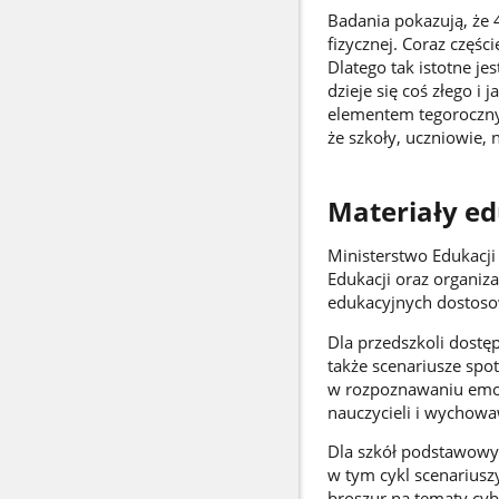
Badania pokazują, że
fizycznej. Coraz częśc
Dlatego tak istotne je
dzieje się coś złego i
elementem tegorocznyc
że szkoły, uczniowie,
Materiały e
Ministerstwo Edukacj
Edukacji oraz organiz
edukacyjnych dostosow
Dla przedszkoli dostęp
także scenariusze sp
w rozpoznawaniu emocj
nauczycieli i wychowa
Dla szkół podstawowy
w tym cykl scenariusz
broszur na tematy cyb