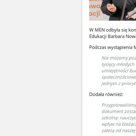
W MEN odbyła się konf
Edukacji Barbara Nowa
Podczas wystąpienia M
Nie możemy pozo
tysięcy młodych 
umiejętności bud
społecznościowe 
jednym z prioryt
Dodała również:
Przygotowaliśmy 
dokument został
szkolną: nauczyc
wpływ na bieżącą
zależą od naszej