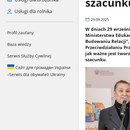
szacunk
Usługi dla rolnika
29.09.2025
W dniach 29 września
Profil zaufany
Ministerstwa Edukac
Budowaniu Relacji”,
Baza wiedzy
Przeciwdziałaniu Pr
jak ważne jest twor
Serwis Służby Cywilnej
szacunku.
Сайт для громадян України
–
Serwis dla obywateli Ukrainy