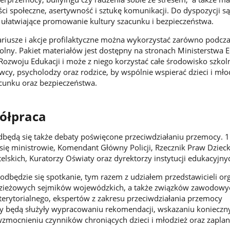
ci społeczne, asertywność i sztukę komunikacji. Do dyspozycji są 
iki ułatwiające promowanie kultury szacunku i bezpieczeństwa.
iusze i akcje profilaktyczne można wykorzystać zarówno podcza
zkolny. Pakiet materiałów jest dostępny na stronach Ministerstwa 
ozwoju Edukacji i może z niego korzystać całe środowisko szkoln
cy, psycholodzy oraz rodzice, by wspólnie wspierać dzieci i mło
acunku oraz bezpieczeństwa.
półpraca
będą się także debaty poświęcone przeciwdziałaniu przemocy. 1
 się ministrowie, Komendant Główny Policji, Rzecznik Praw Dzieck
lskich, Kuratorzy Oświaty oraz dyrektorzy instytucji edukacyjny
 odbędzie się spotkanie, tym razem z udziałem przedstawicieli org
zieżowych sejmików wojewódzkich, a także związków zawodowyc
erytorialnego, ekspertów z zakresu przeciwdziałania przemocy
y będą służyły wypracowaniu rekomendacji, wskazaniu konieczn
wzmocnieniu czynników chroniących dzieci i młodzież oraz zapl