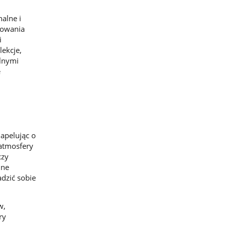
nalne i
mowania
i
lekcje,
alnymi
e
 apelując o
 atmosfery
czy
nne
dzić sobie
w,
ry