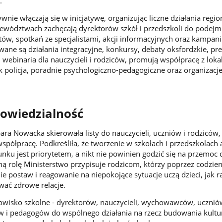
.
wnie włączają się w inicjatywę, organizując liczne działania regio
jewództwach zachęcają dyrektorów szkół i przedszkoli do podej
ów, spotkań ze specjalistami, akcji informacyjnych oraz kampani
ane są działania integracyjne, konkursy, debaty oksfordzkie, pre
i webinaria dla nauczycieli i rodziców, promują współpracę z lok
ak policja, poradnie psychologiczno-pedagogiczne oraz organizacj
owiedzialność
ara Nowacka skierowała listy do nauczycieli, uczniów i rodziców,
spółpracę. Podkreśliła, że tworzenie w szkołach i przedszkolach
nku jest priorytetem, a nikt nie powinien godzić się na przemoc 
ną rolę Ministerstwo przypisuje rodzicom, którzy poprzez codzie
postaw i reagowanie na niepokojące sytuacje uczą dzieci, jak ra
wać zdrowe relacje.
owisko szkolne - dyrektorów, nauczycieli, wychowawców, ucznió
w i pedagogów do wspólnego działania na rzecz budowania kultu