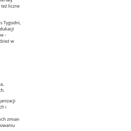
też liczne
s Tygodni,
Edukacji
e -
dzież w
a,
ch.
anizacji
h i
ych zmian
anowaniu