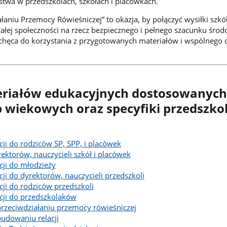
stwa w przedszkolach, szkołach i placówkach.
łaniu Przemocy Rówieśniczej” to okazja, by połączyć wysiłki szkół
całej społeczności na rzecz bezpiecznego i pełnego szacunku śro
hęca do korzystania z przygotowanych materiałów i wspólnego d
eriałów edukacyjnych dostosowanych
 wiekowych oraz specyfiki przedszkoli
cji do rodziców SP, SPP, i placówek
rektorów, nauczycieli szkół i placówek
cji do młodzieży
cji do dyrektorów, nauczycieli przedszkoli
cji do rodziców przedszkoli
acji do przedszkolaków
 przeciwdziałaniu przemocy rówieśniczej
 budowaniu relacji