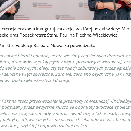
erencja prasowa inaugurująca akcję, w której udział wzięły: Mini
cka oraz Podsekretarz Stanu Paulina Piechna-Więckiewicz.
inister Edukacji Barbara Nowacka powiedziała:
stawać bierni i udawać, że nie widzimy codziennych dramatów s
ludzi, dramatów wynikających z hejtu, przemocy rówieśniczej, br
owania zdrowych relacji czy też relacji zaburzonych przez agresj
i zerwane więzi społeczne. Zdrowie, zarówno psychiczne, jak i fizy
etów działań Ministerstwa Edukacji.
Pakt na rzecz przeciwdziałania przemocy rówieśniczej. Chciałaby
 podpisany przez wszystkie kluczowe podmioty tworzące społecz
ieli, rodziców, samorządy, związki zawodowe, a także osoby mają
 politykę. Zdrowie psychiczne dzieci, ich siła, odporność i bezpi
 wspólnej, szybkiej i odpowiedzialnej reakcji.