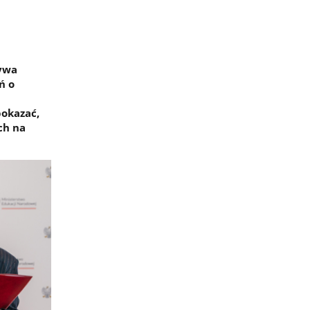
tywa
ń o
pokazać,
ch na