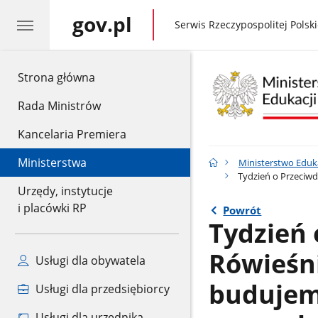
gov.pl
gov.pl
Serwis Rzeczypospolitej Polski
gov.pl
Strona główna
Rada Ministrów
Kancelaria Premiera
Ministerstwa
Ministerstwo Eduk
Tydzień o Przeciwd
Urzędy, instytucje
i placówki RP
Powrót
Tydzień 
Rówieśni
Usługi dla obywatela
budujemy
Usługi dla przedsiębiorcy
Usługi dla urzędnika