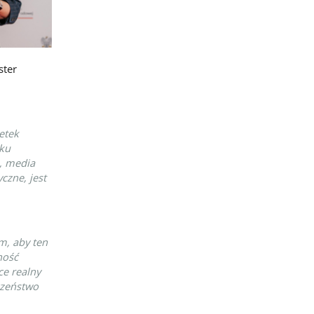
ster
etek
aku
ę, media
czne, jest
m, aby ten
ność
ce realny
eczeństwo