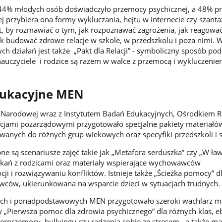
 44% młodych osób doświadczyło przemocy psychicznej, a 48% 
iej przybiera ona formy wykluczania, hejtu w internecie czy szanta
st, by rozmawiać o tym, jak rozpoznawać zagrożenia, jak reagować
 jak budować zdrowe relacje w szkole, w przedszkolu i poza nimi.
h działań jest także „Pakt dla Relacji” - symboliczny sposób pod
 nauczyciele i rodzice są razem w walce z przemocą i wykluczenie
dukacyjne MEN
i Narodowej wraz z Instytutem Badań Edukacyjnych, Ośrodkiem 
acjami pozarządowymi przygotowało specjalne pakiety materiałó
anych do różnych grup wiekowych oraz specyfiki przedszkoli i s
ne są scenariusze zajęć takie jak „Metafora serduszka” czy „W ław
otkań z rodzicami oraz materiały wspierające wychowawców
i i rozwiązywaniu konfliktów. Istnieje także „Ścieżka pomocy” d
wców, ukierunkowana na wsparcie dzieci w sytuacjach trudnych.
ch i ponadpodstawowych MEN przygotowało szeroki wachlarz ma
y „Pierwsza pomoc dla zdrowia psychicznego” dla różnych klas, e
erprzemocy, bullyingu czy radzenia sobie ze stresem, a także ma