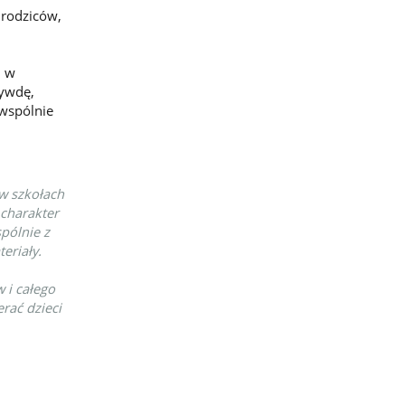
 rodziców,
, w
zywdę,
 wspólnie
w szkołach
 charakter
spólnie z
eriały.
 i całego
rać dzieci