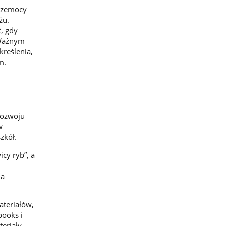
przemocy
żu.
, gdy
 Ważnym
kreślenia,
m.
Rozwoju
w
zkół.
icy ryb”, a
la
teriałów,
books i
teriały