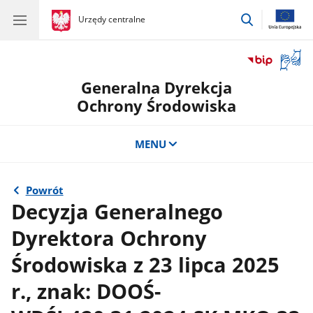
przejdź
gov.pl
Urzędy centralne
gov.pl
Urzędy
do
centralne
wyszukiwar
Otwór
okno
Generalna Dyrekcja
z
tłuma
Ochrony Środowiska
języka
migow
MENU
Powrót
Decyzja Generalnego
Dyrektora Ochrony
Środowiska z 23 lipca 2025
r., znak: DOOŚ-