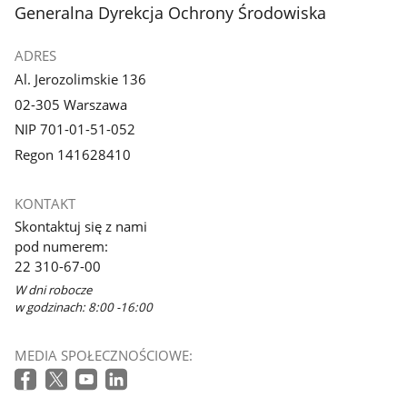
stopka
Generalna Dyrekcja Ochrony Środowiska
ADRES
Al. Jerozolimskie 136
02-305 Warszawa
NIP 701-01-51-052
Regon 141628410
KONTAKT
Skontaktuj się z nami
pod numerem:
22 310-67-00
W dni robocze
w godzinach: 8:00 -16:00
MEDIA SPOŁECZNOŚCIOWE: