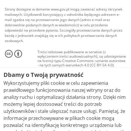
Strony dostępne w domenie www.gov.pl mogą zawierać adresy skrzynek
mailowych. Użytkownik korzystający z odnośnika będącego adresem e-
mail zgadza się na przetwarzanie jego danych (adres e-mail oraz
dobrowolnie podanych danych w wiadomości) w celu przesłania
odpowiedzi na przesłane pytania. Szczegóły przetwarzania danych przez
każdą z jednostek znajdują się w ich politykach przetwarzania danych
osobowych.
Treści tekstowe publikowane w serwisie (z
wyłączeniem treści audiowizualnych), są udostępniane
na licencji typu Creative Commons: uznanie autorstwa
- na tych samych warunkach 4.0 (CC BY-SA 4.0).
Materiały audiowizualne, w tym zdjęcia, materiały
Dbamy o Twoją prywatność
audio i wideo, są udostępniane na licencji typu
Creative Commons: uznanie autorstwa użycie
Wykorzystujemy pliki cookie w celu zapewnienia
niekomercyjne - bez utworów zależnych 4.0 (CC BY-
NC-ND 4.0), o ile nie jest to stwierdzone inaczej.
prawidłowego funkcjonowania naszej witryny oraz do
analizy ruchu i optymalizacji działania strony. Dzięki nim
możemy lepiej dostosować treści do potrzeb
użytkowników i stale ulepszać nasze usługi. Pamiętaj, że
informacje przechowywane w plikach cookie mogą
pozwalać na identyfikację konkretnego urządzenia lub