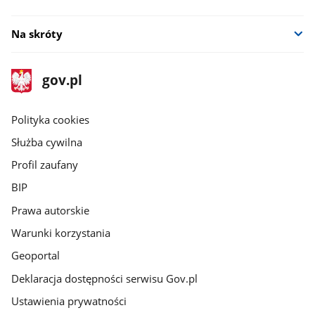
Na skróty
stopka
Strona
gov.pl
gov.pl
główna
gov.pl
Polityka cookies
Służba cywilna
Profil zaufany
BIP
Prawa autorskie
Warunki korzystania
Geoportal
Deklaracja dostępności serwisu Gov.pl
Ustawienia prywatności