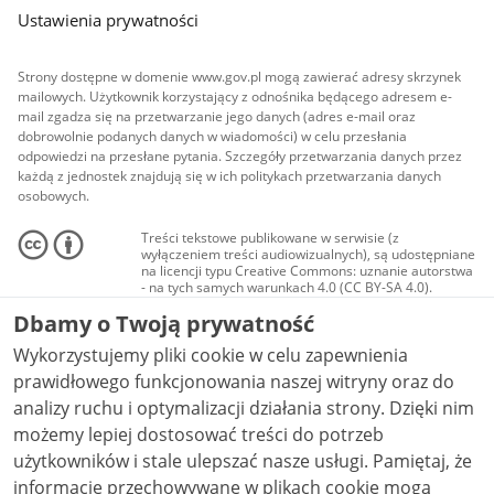
Ustawienia prywatności
Strony dostępne w domenie www.gov.pl mogą zawierać adresy skrzynek
mailowych. Użytkownik korzystający z odnośnika będącego adresem e-
mail zgadza się na przetwarzanie jego danych (adres e-mail oraz
dobrowolnie podanych danych w wiadomości) w celu przesłania
odpowiedzi na przesłane pytania. Szczegóły przetwarzania danych przez
każdą z jednostek znajdują się w ich politykach przetwarzania danych
osobowych.
Treści tekstowe publikowane w serwisie (z
wyłączeniem treści audiowizualnych), są udostępniane
na licencji typu Creative Commons: uznanie autorstwa
- na tych samych warunkach 4.0 (CC BY-SA 4.0).
Materiały audiowizualne, w tym zdjęcia, materiały
Dbamy o Twoją prywatność
audio i wideo, są udostępniane na licencji typu
Creative Commons: uznanie autorstwa użycie
Wykorzystujemy pliki cookie w celu zapewnienia
niekomercyjne - bez utworów zależnych 4.0 (CC BY-
NC-ND 4.0), o ile nie jest to stwierdzone inaczej.
prawidłowego funkcjonowania naszej witryny oraz do
analizy ruchu i optymalizacji działania strony. Dzięki nim
możemy lepiej dostosować treści do potrzeb
użytkowników i stale ulepszać nasze usługi. Pamiętaj, że
informacje przechowywane w plikach cookie mogą