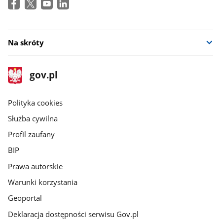
Na skróty
stopka
Strona
gov.pl
gov.pl
główna
gov.pl
Polityka cookies
Służba cywilna
Profil zaufany
BIP
Prawa autorskie
Warunki korzystania
Geoportal
Deklaracja dostępności serwisu Gov.pl