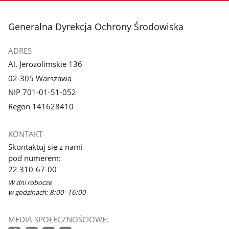
stopka
Generalna Dyrekcja Ochrony Środowiska
ADRES
Al. Jerozolimskie 136
02-305 Warszawa
NIP 701-01-51-052
Regon 141628410
KONTAKT
Skontaktuj się z nami
pod numerem:
22 310-67-00
W dni robocze
w godzinach: 8:00 -16:00
MEDIA SPOŁECZNOŚCIOWE: