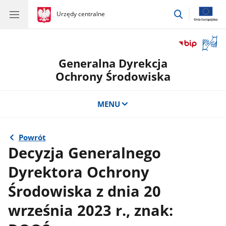
przejdź
gov.pl
Urzędy centralne
gov.pl
Urzędy
do
centralne
wyszukiwar
Otwór
okno
Generalna Dyrekcja
z
tłuma
Ochrony Środowiska
języka
migow
MENU
Powrót
Decyzja Generalnego
Dyrektora Ochrony
Środowiska z dnia 20
września 2023 r., znak: