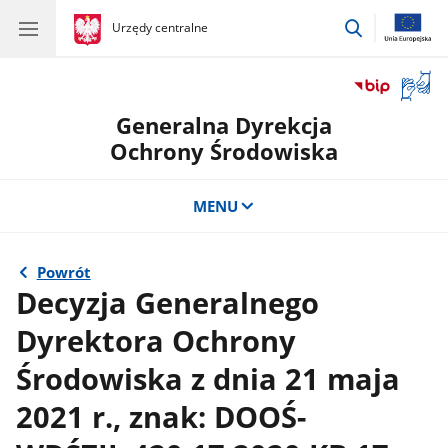
przejdź
gov.pl
Urzędy centralne
gov.pl
Urzędy
do
centralne
wyszukiwar
Otwór
okno
Generalna Dyrekcja
z
tłuma
Ochrony Środowiska
języka
migow
MENU
Powrót
Decyzja Generalnego
Dyrektora Ochrony
Środowiska z dnia 21 maja
2021 r., znak: DOOŚ-