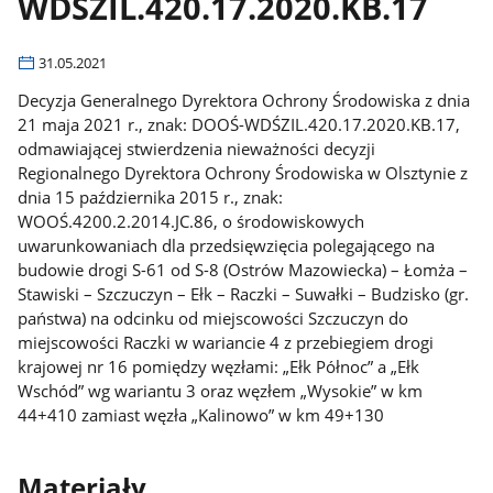
WDŚZIL.420.17.2020.KB.17
31.05.2021
Decyzja Generalnego Dyrektora Ochrony Środowiska z dnia
21 maja 2021 r., znak: DOOŚ-WDŚZIL.420.17.2020.KB.17,
odmawiającej stwierdzenia nieważności decyzji
Regionalnego Dyrektora Ochrony Środowiska w Olsztynie z
dnia 15 października 2015 r., znak:
WOOŚ.4200.2.2014.JC.86, o środowiskowych
uwarunkowaniach dla przedsięwzięcia polegającego na
budowie drogi S-61 od S-8 (Ostrów Mazowiecka) – Łomża –
Stawiski – Szczuczyn – Ełk – Raczki – Suwałki – Budzisko (gr.
państwa) na odcinku od miejscowości Szczuczyn do
miejscowości Raczki w wariancie 4 z przebiegiem drogi
krajowej nr 16 pomiędzy węzłami: „Ełk Północ” a „Ełk
Wschód” wg wariantu 3 oraz węzłem „Wysokie” w km
44+410 zamiast węzła „Kalinowo” w km 49+130
Materiały