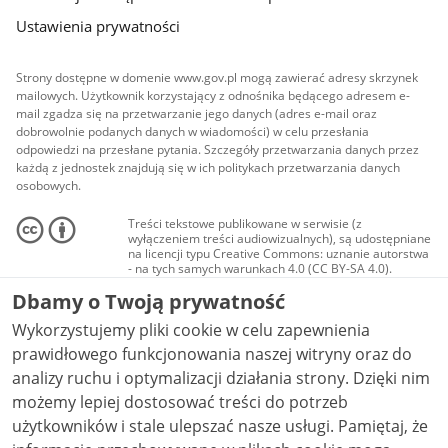
Ustawienia prywatności
Strony dostępne w domenie www.gov.pl mogą zawierać adresy skrzynek
mailowych. Użytkownik korzystający z odnośnika będącego adresem e-
mail zgadza się na przetwarzanie jego danych (adres e-mail oraz
dobrowolnie podanych danych w wiadomości) w celu przesłania
odpowiedzi na przesłane pytania. Szczegóły przetwarzania danych przez
każdą z jednostek znajdują się w ich politykach przetwarzania danych
osobowych.
Treści tekstowe publikowane w serwisie (z
wyłączeniem treści audiowizualnych), są udostępniane
na licencji typu Creative Commons: uznanie autorstwa
- na tych samych warunkach 4.0 (CC BY-SA 4.0).
Materiały audiowizualne, w tym zdjęcia, materiały
Dbamy o Twoją prywatność
audio i wideo, są udostępniane na licencji typu
Creative Commons: uznanie autorstwa użycie
Wykorzystujemy pliki cookie w celu zapewnienia
niekomercyjne - bez utworów zależnych 4.0 (CC BY-
NC-ND 4.0), o ile nie jest to stwierdzone inaczej.
prawidłowego funkcjonowania naszej witryny oraz do
analizy ruchu i optymalizacji działania strony. Dzięki nim
możemy lepiej dostosować treści do potrzeb
użytkowników i stale ulepszać nasze usługi. Pamiętaj, że