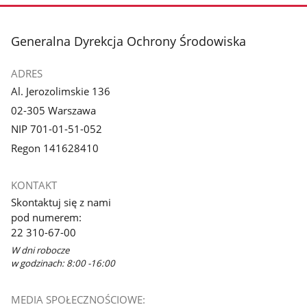
stopka
Generalna Dyrekcja Ochrony Środowiska
ADRES
Al. Jerozolimskie 136
02-305 Warszawa
NIP 701-01-51-052
Regon 141628410
KONTAKT
Skontaktuj się z nami
pod numerem:
22 310-67-00
W dni robocze
w godzinach: 8:00 -16:00
MEDIA SPOŁECZNOŚCIOWE: