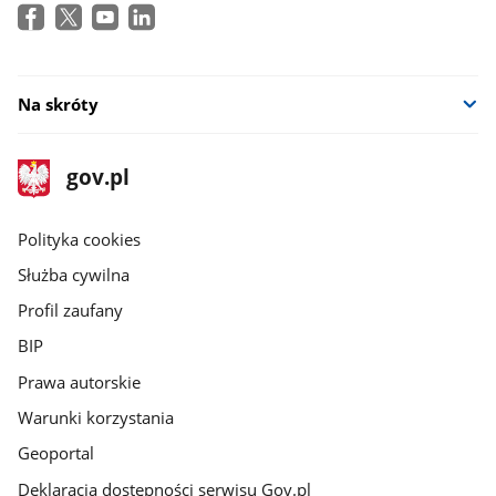
Na skróty
stopka
Strona
gov.pl
gov.pl
główna
gov.pl
Polityka cookies
Służba cywilna
Profil zaufany
BIP
Prawa autorskie
Warunki korzystania
Geoportal
Deklaracja dostępności serwisu Gov.pl