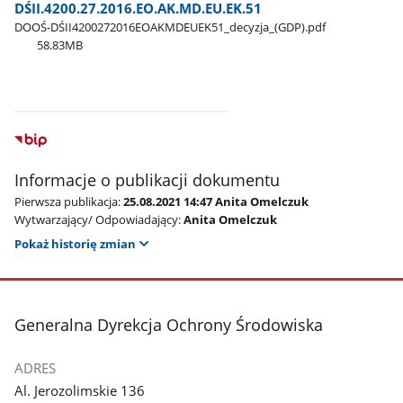
DŚII.4200.27.2016.EO.AK.MD.EU.EK.51
DOOŚ-DŚII4200272016EOAKMDEUEK51​_decyzja​_(GDP).pdf
58.83MB
Informacje o publikacji dokumentu
Pierwsza publikacja:
25.08.2021 14:47 Anita Omelczuk
Wytwarzający/ Odpowiadający:
Anita Omelczuk
Pokaż historię zmian
stopka
Generalna Dyrekcja Ochrony Środowiska
ADRES
Al. Jerozolimskie 136