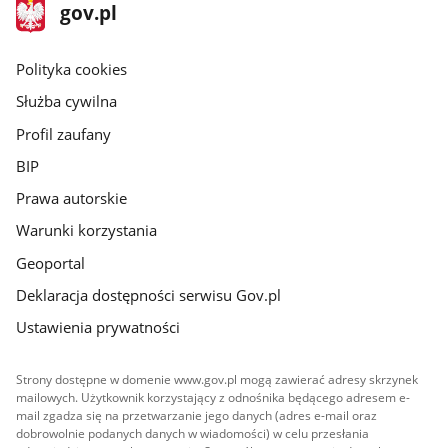
stopka
Strona
gov.pl
gov.pl
główna
gov.pl
Polityka cookies
Służba cywilna
Profil zaufany
BIP
Prawa autorskie
Warunki korzystania
Geoportal
Deklaracja dostępności serwisu Gov.pl
Ustawienia prywatności
Strony dostępne w domenie www.gov.pl mogą zawierać adresy skrzynek
mailowych. Użytkownik korzystający z odnośnika będącego adresem e-
mail zgadza się na przetwarzanie jego danych (adres e-mail oraz
dobrowolnie podanych danych w wiadomości) w celu przesłania