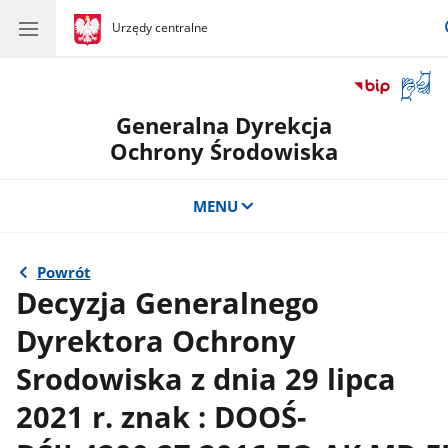
gov.pl
Urzędy centralne
gov.pl
Urzędy
centralne
Otwór
okno
Generalna Dyrekcja
z
tłuma
Ochrony Środowiska
języka
migow
MENU
Powrót
Decyzja Generalnego
Dyrektora Ochrony
Srodowiska z dnia 29 lipca
2021 r. znak : DOOŚ-