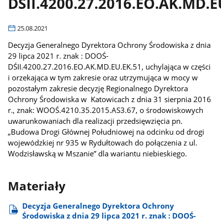
DŚII.4200.27.2016.EO.AK.MD.E
25.08.2021
Decyzja Generalnego Dyrektora Ochrony Środowiska z dnia
29 lipca 2021 r. znak : DOOŚ-
DŚII.4200.27.2016.EO.AK.MD.EU.EK.51, uchylająca w części
i orzekająca w tym zakresie oraz utrzymująca w mocy w
pozostałym zakresie decyzję Regionalnego Dyrektora
Ochrony Środowiska w Katowicach z dnia 31 sierpnia 2016
r., znak: WOOŚ.4210.35.2015.AS3.67, o środowiskowych
uwarunkowaniach dla realizacji przedsięwzięcia pn.
„Budowa Drogi Głównej Południowej na odcinku od drogi
wojewódzkiej nr 935 w Rydułtowach do połączenia z ul.
Wodzisławską w Mszanie” dla wariantu niebieskiego.
Materiały
Decyzja Generalnego Dyrektora Ochrony
Środowiska z dnia 29 lipca 2021 r. znak : DOOŚ-