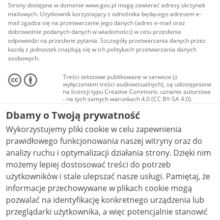
Strony dostępne w domenie www.gov.pl mogą zawierać adresy skrzynek
mailowych. Użytkownik korzystający z odnośnika będącego adresem e-
mail zgadza się na przetwarzanie jego danych (adres e-mail oraz
dobrowolnie podanych danych w wiadomości) w celu przesłania
odpowiedzi na przesłane pytania. Szczegóły przetwarzania danych przez
każdą z jednostek znajdują się w ich politykach przetwarzania danych
osobowych.
Treści tekstowe publikowane w serwisie (z
wyłączeniem treści audiowizualnych), są udostępniane
na licencji typu Creative Commons: uznanie autorstwa
- na tych samych warunkach 4.0 (CC BY-SA 4.0).
Materiały audiowizualne, w tym zdjęcia, materiały
Dbamy o Twoją prywatność
audio i wideo, są udostępniane na licencji typu
Creative Commons: uznanie autorstwa użycie
Wykorzystujemy pliki cookie w celu zapewnienia
niekomercyjne - bez utworów zależnych 4.0 (CC BY-
NC-ND 4.0), o ile nie jest to stwierdzone inaczej.
prawidłowego funkcjonowania naszej witryny oraz do
analizy ruchu i optymalizacji działania strony. Dzięki nim
możemy lepiej dostosować treści do potrzeb
użytkowników i stale ulepszać nasze usługi. Pamiętaj, że
informacje przechowywane w plikach cookie mogą
pozwalać na identyfikację konkretnego urządzenia lub
przeglądarki użytkownika, a więc potencjalnie stanowić