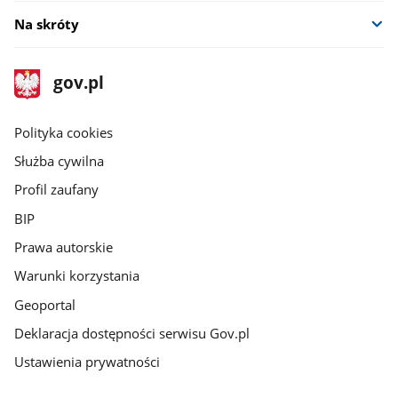
Na skróty
stopka
Strona
gov.pl
gov.pl
główna
gov.pl
Polityka cookies
Służba cywilna
Profil zaufany
BIP
Prawa autorskie
Warunki korzystania
Geoportal
Deklaracja dostępności serwisu Gov.pl
Ustawienia prywatności