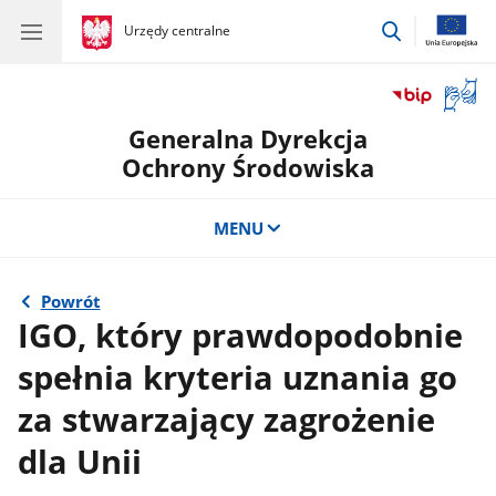
przejdź
gov.pl
Urzędy centralne
gov.pl
Urzędy
do
centralne
wyszukiwar
Otwór
okno
Generalna Dyrekcja
z
tłuma
Ochrony Środowiska
języka
migow
MENU
Powrót
IGO, który prawdopodobnie
spełnia kryteria uznania go
za stwarzający zagrożenie
dla Unii