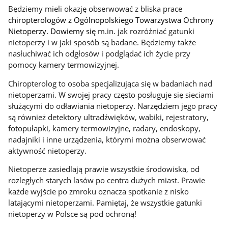
Będziemy mieli okazję obserwować z bliska prace
chiropterologów z Ogólnopolskiego Towarzystwa Ochrony
Nietoperzy. Dowiemy się
m.in. jak rozróżniać gatunki
nietoperzy i w jaki sposób są badane. Będziemy także
nasłuchiwać ich odgłosów i podglądać ich życie przy
pomocy kamery termowizyjnej.
Chiropterolog to osoba specjalizująca się w badaniach nad
nietoperzami. W swojej pracy często posługuje się sieciami
służącymi do odławiania nietoperzy. Narzędziem jego pracy
są również detektory ultradźwięków, wabiki, rejestratory,
fotopułapki, kamery termowizyjne, radary, endoskopy,
nadajniki i inne urządzenia, którymi można obserwować
aktywność nietoperzy.
Nietoperze zasiedlają prawie wszystkie środowiska, od
rozległych starych lasów po centra dużych miast.
Prawie
każde wyjście po zmroku oznacza spotkanie z nisko
latającymi nietoperzami.
Pamiętaj, że wszystkie gatunki
nietoperzy w Polsce są pod ochroną!