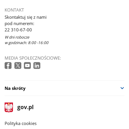
KONTAKT
Skontaktuj się z nami
pod numerem:
22 310-67-00
W dni robocze
w godzinach: 8:00 -16:00
MEDIA SPOŁECZNOŚCIOWE:
Na skróty
stopka
Strona
gov.pl
gov.pl
główna
gov.pl
Polityka cookies