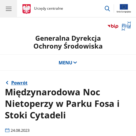
przejdź
gov.pl
Urzędy centralne
gov.pl
Urzędy
do
centralne
wyszukiwar
Otwór
okno
Generalna Dyrekcja
z
tłuma
Ochrony Środowiska
języka
migow
MENU
Powrót
Międzynarodowa Noc
Nietoperzy w Parku Fosa i
Stoki Cytadeli
24.08.2023