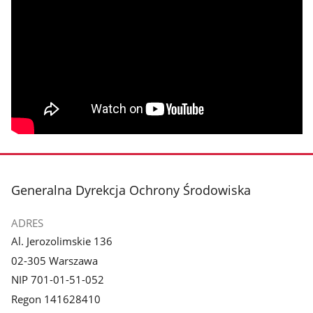
stopka
Generalna Dyrekcja Ochrony Środowiska
ADRES
Al. Jerozolimskie 136
02-305 Warszawa
NIP 701-01-51-052
Regon 141628410