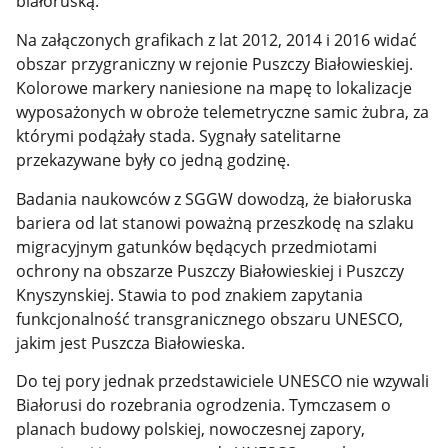
białoruską.
Na załączonych grafikach z lat 2012, 2014 i 2016 widać
obszar przygraniczny w rejonie Puszczy Białowieskiej.
Kolorowe markery naniesione na mapę to lokalizacje
wyposażonych w obroże telemetryczne samic żubra, za
którymi podążały stada. Sygnały satelitarne
przekazywane były co jedną godzinę.
Badania naukowców z SGGW dowodzą, że białoruska
bariera od lat stanowi poważną przeszkodę na szlaku
migracyjnym gatunków będących przedmiotami
ochrony na obszarze Puszczy Białowieskiej i Puszczy
Knyszynskiej. Stawia to pod znakiem zapytania
funkcjonalność transgranicznego obszaru UNESCO,
jakim jest Puszcza Białowieska.
Do tej pory jednak przedstawiciele UNESCO nie wzywali
Białorusi do rozebrania ogrodzenia. Tymczasem o
planach budowy polskiej, nowoczesnej zapory,