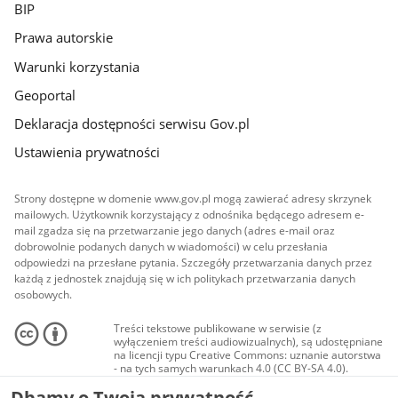
BIP
Prawa autorskie
Warunki korzystania
Geoportal
Deklaracja dostępności serwisu Gov.pl
Ustawienia prywatności
Strony dostępne w domenie www.gov.pl mogą zawierać adresy skrzynek
mailowych. Użytkownik korzystający z odnośnika będącego adresem e-
mail zgadza się na przetwarzanie jego danych (adres e-mail oraz
dobrowolnie podanych danych w wiadomości) w celu przesłania
odpowiedzi na przesłane pytania. Szczegóły przetwarzania danych przez
każdą z jednostek znajdują się w ich politykach przetwarzania danych
osobowych.
Treści tekstowe publikowane w serwisie (z
wyłączeniem treści audiowizualnych), są udostępniane
na licencji typu Creative Commons: uznanie autorstwa
- na tych samych warunkach 4.0 (CC BY-SA 4.0).
Materiały audiowizualne, w tym zdjęcia, materiały
Dbamy o Twoją prywatność
audio i wideo, są udostępniane na licencji typu