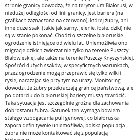
stronie granicy dowodzą, że na terytorium Białorusi, w
niedużej odległości od linii granicy, jest bariera (na
grafikach zaznaczona na czerwono), której żubry, ani
inne duże ssaki (takie jak sarny, jelenie, łosie, dziki) nie
są w stanie pokonać. Chodzi o szczelne białoruskie
ogrodzenie istniejące od wielu lat. Uniemożliwia ono
migracje dzikich zwierząt nie tylko na terenie Puszczy
Białowieskiej, ale także na terenie Puszczy Knyszyńskiej.
Spośród dużych ssaków, w specyficznych warunkach,
przez ogrodzenie mogą przeprawić się tylko wilki i
rysie, narażając się przy tym na urazy. Monitoring
dowodzi, że żubry przekraczają granicę państwową, ale
po dotarciu do białoruskiej bariery muszą zawrócić.
Taka sytuacja jest szczególnie groźna dla zachowania
dobrostanu żubra. Gatunek ten wymaga bowiem
stałego wzbogacania puli genowej, co białoruska
zapora definitywnie uniemożliwia, polska populacja
żubra nie może kontaktować się z populacją