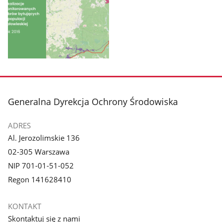
zdjęcie
zdjęcie
1
2
z
z
galerii.
galerii.
Pokaż
zdjęcie
3
z
stopka
Generalna Dyrekcja Ochrony Środowiska
galerii.
ADRES
Al. Jerozolimskie 136
02-305 Warszawa
NIP 701-01-51-052
Regon 141628410
KONTAKT
Skontaktuj się z nami