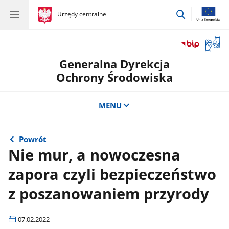
przejdź
gov.pl
Urzędy centralne
gov.pl
Urzędy
do
centralne
wyszukiwar
Otwór
okno
Generalna Dyrekcja
z
tłuma
Ochrony Środowiska
języka
migow
MENU
Powrót
Nie mur, a nowoczesna
zapora czyli bezpieczeństwo
z poszanowaniem przyrody
07.02.2022