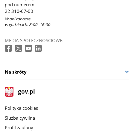
pod numerem:
22 310-67-00
W dni robocze
w godzinach: 8:00 -16:00
MEDIA SPOŁECZNOŚCIOWE:
Na skróty
stopka
Strona
gov.pl
gov.pl
główna
gov.pl
Polityka cookies
Służba cywilna
Profil zaufany