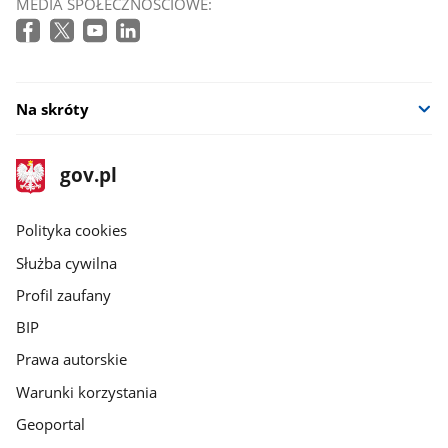
MEDIA SPOŁECZNOŚCIOWE:
Na skróty
stopka
Strona
gov.pl
gov.pl
główna
gov.pl
Polityka cookies
Służba cywilna
Profil zaufany
BIP
Prawa autorskie
Warunki korzystania
Geoportal