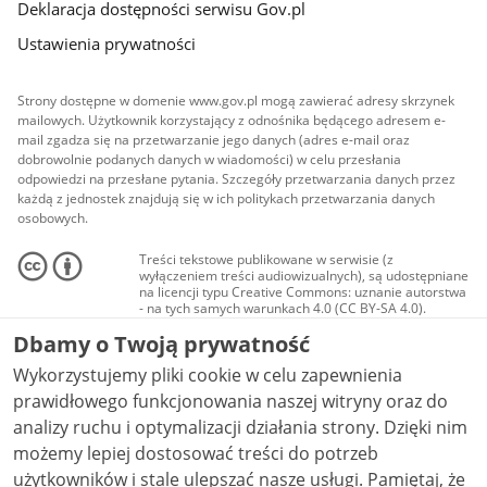
Deklaracja dostępności serwisu Gov.pl
Ustawienia prywatności
Strony dostępne w domenie www.gov.pl mogą zawierać adresy skrzynek
mailowych. Użytkownik korzystający z odnośnika będącego adresem e-
mail zgadza się na przetwarzanie jego danych (adres e-mail oraz
dobrowolnie podanych danych w wiadomości) w celu przesłania
odpowiedzi na przesłane pytania. Szczegóły przetwarzania danych przez
każdą z jednostek znajdują się w ich politykach przetwarzania danych
osobowych.
Treści tekstowe publikowane w serwisie (z
wyłączeniem treści audiowizualnych), są udostępniane
na licencji typu Creative Commons: uznanie autorstwa
- na tych samych warunkach 4.0 (CC BY-SA 4.0).
Materiały audiowizualne, w tym zdjęcia, materiały
Dbamy o Twoją prywatność
audio i wideo, są udostępniane na licencji typu
Creative Commons: uznanie autorstwa użycie
Wykorzystujemy pliki cookie w celu zapewnienia
niekomercyjne - bez utworów zależnych 4.0 (CC BY-
NC-ND 4.0), o ile nie jest to stwierdzone inaczej.
prawidłowego funkcjonowania naszej witryny oraz do
analizy ruchu i optymalizacji działania strony. Dzięki nim
możemy lepiej dostosować treści do potrzeb
użytkowników i stale ulepszać nasze usługi. Pamiętaj, że