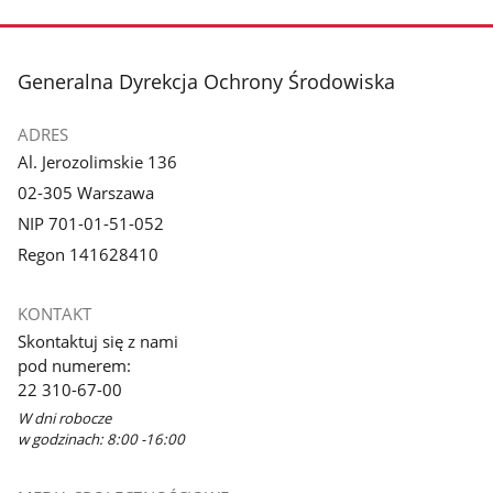
stopka
Generalna Dyrekcja Ochrony Środowiska
ADRES
Al. Jerozolimskie 136
02-305 Warszawa
NIP 701-01-51-052
Regon 141628410
KONTAKT
Skontaktuj się z nami
pod numerem:
22 310-67-00
W dni robocze
w godzinach: 8:00 -16:00