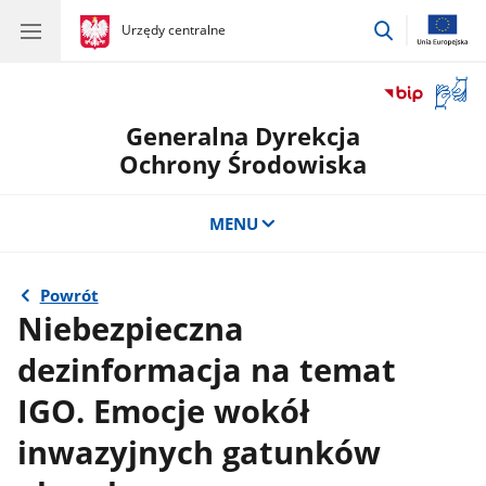
przejdź
gov.pl
Urzędy centralne
gov.pl
Urzędy
do
centralne
wyszukiwar
Otwór
okno
Generalna Dyrekcja
z
tłuma
Ochrony Środowiska
języka
migow
MENU
Powrót
Niebezpieczna
dezinformacja na temat
IGO. Emocje wokół
inwazyjnych gatunków