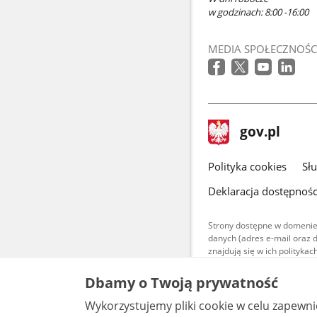
w godzinach: 8:00 -16:00
MEDIA SPOŁECZNOŚC
stopka
Strona
gov.pl
gov.pl
główna
gov.pl
Polityka cookies
Sł
Deklaracja dostępnośc
Strony dostępne w domenie
danych (adres e-mail oraz 
znajdują się w ich polityk
Treści teksto
Dbamy o Twoją prywatność
udostępniane
warunkach 4.0
Wykorzystujemy pliki cookie w celu zapewn
są udostępni