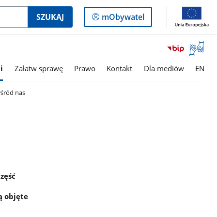
Logowanie
SZUKAJ
mObywatel
do
panelu
Otwórz
okno
z
i
Załatw sprawę
Prawo
Kontakt
Dla mediów
EN
tłumac
języka
wśród nas
migowe
część
ą objęte