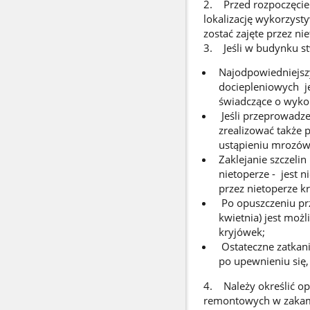
2. Przed rozpoczęciem
lokalizację wykorzyst
zostać zajęte przez ni
3. Jeśli w budynku s
Najodpowiedniejsz
dociepleniowych je
świadczące o wykor
Jeśli przeprowadze
zrealizować także 
ustąpieniu mrozów
Zaklejanie szczelin
nietoperze - jest 
przez nietoperze k
Po opuszczeniu prze
kwietnia) jest moż
kryjówek;
Ostateczne zatkani
po upewnieniu się, 
4. Należy określić op
remontowych w zakama