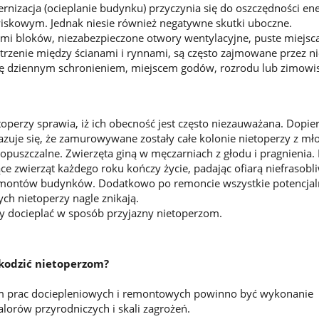
izacja (ocieplanie budynku) przyczynia się do oszczędności energ
iskowym. Jednak niesie również negatywne skutki uboczne.
ami bloków, niezabezpieczone otwory wentylacyjne, puste miejsc
trzenie między ścianami i rynnami, są często zajmowane przez ni
 się dziennym schronieniem, miejscem godów, rozrodu lub zimow
perzy sprawia, iż ich obecność jest często niezauważana. Dopie
uje się, że zamurowywane zostały całe kolonie nietoperzy z mł
dopuszczalne. Zwierzęta giną w męczarniach z głodu i pragnienia. 
e zwierząt każdego roku kończy życie, padając ofiarą niefrasobl
montów budynków. Dodatkowo po remoncie wszystkie potencjal
ych nietoperzy nagle znikają.
y docieplać w sposób przyjazny nietoperzom.
zkodzić nietoperzom?
 prac dociepleniowych i remontowych powinno być wykonanie
lorów przyrodniczych i skali zagrożeń.