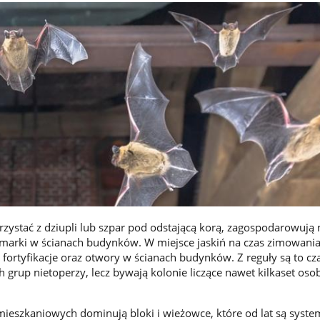
rzystać z dziupli lub szpar pod odstającą korą, zagospodarowują 
amarki w ścianach budynków. W miejsce jaskiń na czas zimowania
e fortyfikacje oraz otwory w ścianach budynków. Z reguły są to c
h grup nietoperzy, lecz bywają kolonie liczące nawet kilkaset os
 mieszkaniowych dominują bloki i wieżowce, które od lat są syste