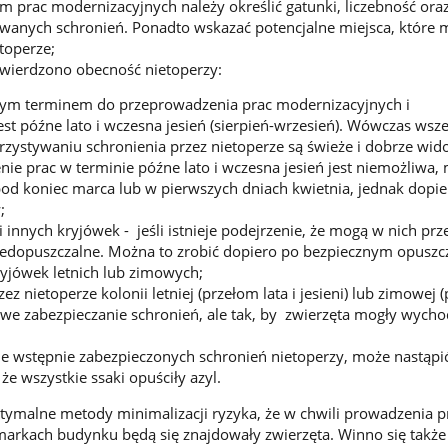
 prac modernizacyjnych należy określić gatunki, liczebność ora
ywanych schronień. Ponadto wskazać potencjalne miejsca, które
etoperze;
twierdzono obecność nietoperzy:
ym terminem do przeprowadzenia prac modernizacyjnych i
st późne lato i wczesna jesień (sierpień-wrzesień). Wówczas wsze
zystywaniu schronienia przez nietoperze są świeże i dobrze wid
nie prac w terminie późne lato i wczesna jesień jest niemożliwa,
pod koniec marca lub w pierwszych dniach kwietnia, jednak dopi
;
 i innych kryjówek - jeśli istnieje podejrzenie, że mogą w nich pr
niedopuszczalne. Można to zrobić dopiero po bezpiecznym opuszc
ryjówek letnich lub zimowych;
z nietoperze kolonii letniej (przełom lata i jesieni) lub zimowej 
liwe zabezpieczanie schronień, ale tak, by zwierzęta mogły wycho
e wstępnie zabezpieczonych schronień nietoperzy, może nastąpi
że wszystkie ssaki opuściły azyl.
tymalne metody minimalizacji ryzyka, że w chwili prowadzenia p
rkach budynku będą się znajdowały zwierzęta. Winno się także