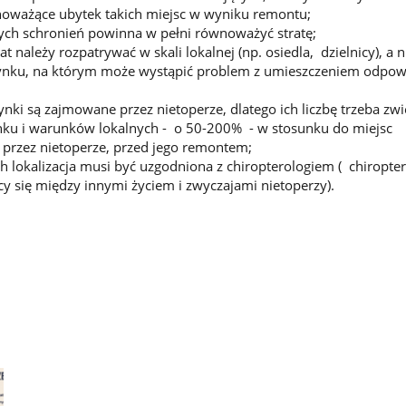
noważące ubytek takich miejsc w wyniku remontu;
ych schronień powinna w pełni równoważyć stratę;
 należy rozpatrywać w skali lokalnej (np. osiedla, dzielnicy), a n
nku, na którym może wystąpić problem z umieszczeniem odpow
ynki są zajmowane przez nietoperze, dlatego ich liczbę trzeba zw
nku i warunków lokalnych - o 50-200% - w stosunku do miejsc
przez nietoperze, przed jego remontem;
ch lokalizacja musi być uzgodniona z chiropterologiem ( chiropter
ący się między innymi życiem i zwyczajami nietoperzy).