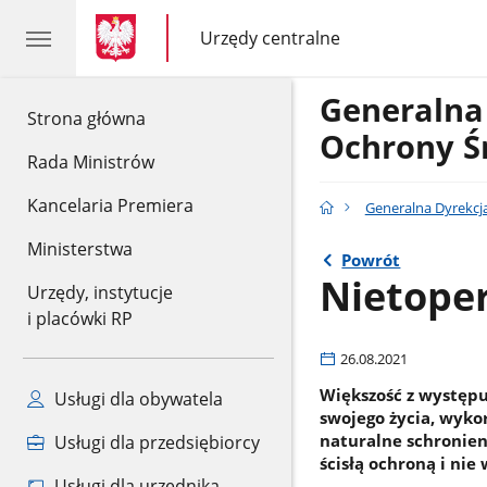
gov.pl
gov.pl
Urzędy centralne
gov.pl
Urzędy
centralne
Generalna
gov.pl
Strona główna
Ochrony Ś
Rada Ministrów
Kancelaria Premiera
Generalna Dyrekcj
Ministerstwa
Powrót
Nietoper
Urzędy, instytucje
i placówki RP
26.08.2021
Większość z występu
Usługi dla obywatela
swojego życia, wyko
naturalne schronien
Usługi dla przedsiębiorcy
ścisłą ochroną i ni
Usługi dla urzędnika