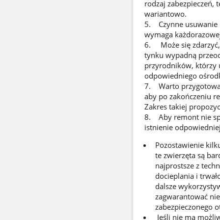
rodzaj zabezpieczeń, 
wariantowo.
5. Czynne usuwanie ni
wymaga każdorazowej
6. Może się zdarzyć,
tynku wypadną przeoc
przyrodników, którzy
odpowiedniego ośrodka
7. Warto przygotować
aby po zakończeniu re
Zakres takiej propozy
8. Aby remont nie sp
istnienie odpowiednie
Pozostawienie kilk
te zwierzęta są bar
najprostsze z tech
docieplania i trwa
dalsze wykorzystyw
zagwarantować nie
zabezpieczonego ot
Jeśli nie ma możli