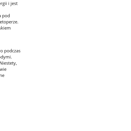
ii i jest
a pod
etoperze.
iskiem
ro podczas
odymi.
Niestety,
iwie
ne