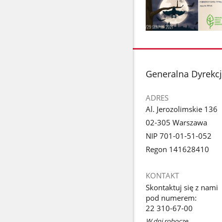
Pokaż
zdjęcie
1
z
stopka
Generalna Dyrekc
galerii.
ADRES
Al. Jerozolimskie 136
02-305 Warszawa
NIP 701-01-51-052
Regon 141628410
KONTAKT
Skontaktuj się z nami
pod numerem:
22 310-67-00
W dni robocze