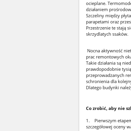
ocieplane. Termomodern
działaniem prośrodow
Szczeliny między płyt
parapetami oraz przes
Przestrzenie te stają
skrzydlatych ssaków.
Nocna aktywność nieto
prac remontowych okaz
Takie działania są nie
prawdopodobnie tysiąc
przeprowadzanych re
schronienia dla kolejn
Dlatego budynki należ
Co zrobić, aby nie s
1. Pierwszym etapem
szczegółowej oceny wa