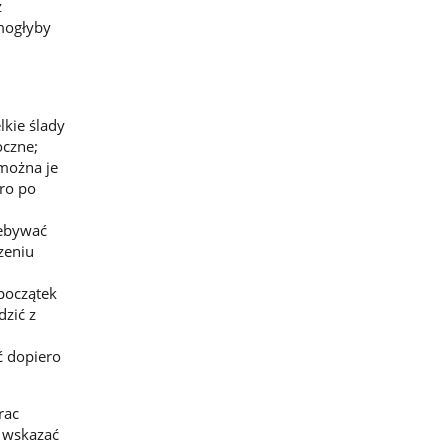
z
 mogłyby
lkie ślady
oczne;
 można je
ero po
zebywać
zeniu
(początek
dzić z
ć dopiero
rac
 wskazać