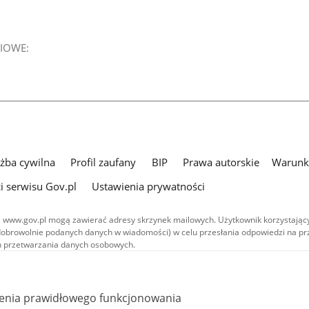
IOWE:
użba cywilna
Profil zaufany
BIP
Prawa autorskie
Warunki
i serwisu Gov.pl
Ustawienia prywatności
 www.gov.pl mogą zawierać adresy skrzynek mailowych. Użytkownik korzystający
dobrowolnie podanych danych w wiadomości) w celu przesłania odpowiedzi na prz
ach przetwarzania danych osobowych.
we publikowane w serwisie (z wyłączeniem treści audiowizualnych), są
 na licencji typu Creative Commons: uznanie autorstwa - na tych samych
 (CC BY-SA 4.0). Materiały audiowizualne, w tym zdjęcia, materiały audio i wideo
ienia prawidłowego funkcjonowania
ane na licencji typu Creative Commons: uznanie autorstwa użycie niekomercyjne 