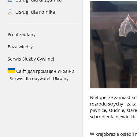
Usługi dla rolnika
Profil zaufany
Baza wiedzy
Serwis Służby Cywilnej
Сайт для громадян України
–
Serwis dla obywateli Ukrainy
Nietoperze zamiast ko
rozrodu strychy i zak
piwnice, studnie, star
schronienia niewielkic
W krajobrazie osiedli