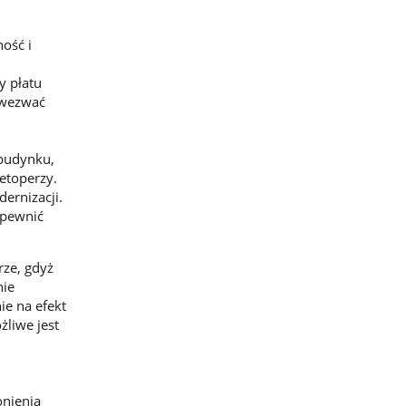
ość i
y płatu
 wezwać
budynku,
etoperzy.
ernizacji.
apewnić
rze, gdyż
nie
ie na efekt
żliwe jest
onienia