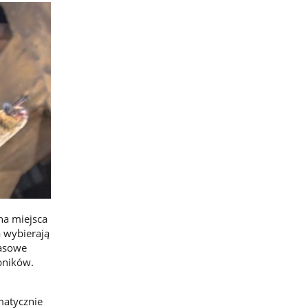
na miejsca
 wybierają
zasowe
obników.
matycznie