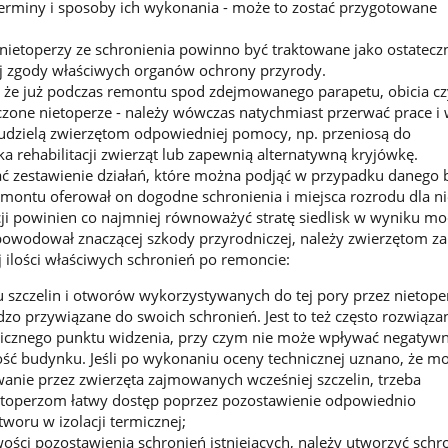
terminy i sposoby ich wykonania - może to zostać przygotowane
etoperzy ze schronienia powinno być traktowane jako ostateczn
 zgody właściwych organów ochrony przyrody.
 że już podczas remontu spod zdejmowanego parapetu, obicia cz
zone nietoperze - należy wówczas natychmiast przerwać prace i
 udzielą zwierzętom odpowiedniej pomocy, np. przeniosą do
 rehabilitacji zwierząt lub zapewnią alternatywną kryjówkę.
 zestawienie działań, które można podjąć w przypadku danego 
montu oferował on dogodne schronienia i miejsca rozrodu dla ni
cji powinien co najmniej równoważyć stratę siedlisk w wyniku mod
owodował znaczącej szkody przyrodniczej, należy zwierzętom z
j ilości właściwych schronień po remoncie:
u szczelin i otworów wykorzystywanych do tej pory przez nietope
dzo przywiązane do swoich schronień. Jest to też często rozwiąza
nicznego punktu widzenia, przy czym nie może wpływać negatywn
łość budynku. Jeśli po wykonaniu oceny technicznej uznano, że mo
anie przez zwierzęta zajmowanych wcześniej szczelin, trzeba
toperzom łatwy dostęp poprzez pozostawienie odpowiednio
woru w izolacji termicznej;
wości pozostawienia schronień istniejących, należy utworzyć schr