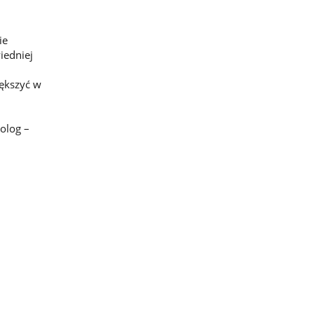
ie
iedniej
iększyć w
olog –