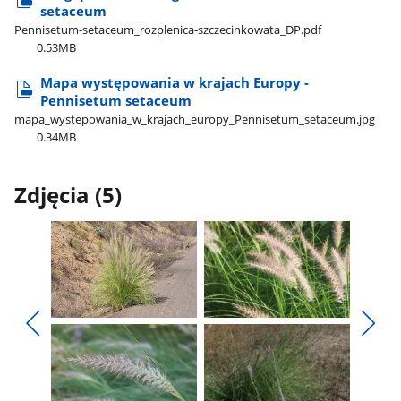
setaceum
Pennisetum-setaceum​_rozplenica-szczecinkowata​_DP.pdf
0.53MB
Mapa występowania w krajach Europy -
Pennisetum setaceum
mapa​_wystepowania​_w​_krajach​_europy​_Pennisetum​_setaceum.jpg
0.34MB
Zdjęcia (5)
Pokaż
Pokaż
zdjęcie
zdjęcie
Pokaż
Poka
1
2
poprzednie
nest
z
z
zdjęcia
zdjęc