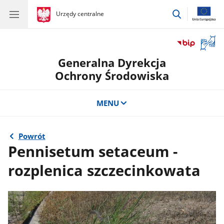
przejdź
gov.pl
Urzędy centralne
gov.pl
Urzędy
do
centralne
wyszukiwar
Otwór
okno
Generalna Dyrekcja
z
tłuma
Ochrony Środowiska
języka
migow
MENU
Powrót
Pennisetum setaceum -
rozplenica szczecinkowata