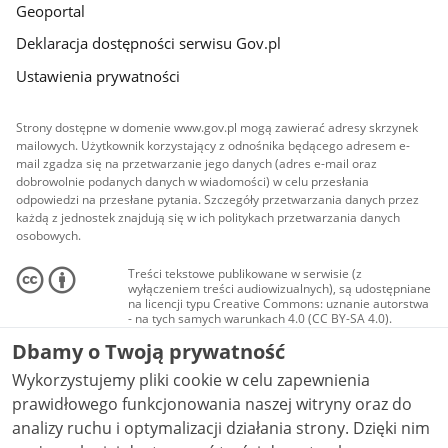
Geoportal
Deklaracja dostępności serwisu Gov.pl
Ustawienia prywatności
Strony dostępne w domenie www.gov.pl mogą zawierać adresy skrzynek
mailowych. Użytkownik korzystający z odnośnika będącego adresem e-
mail zgadza się na przetwarzanie jego danych (adres e-mail oraz
dobrowolnie podanych danych w wiadomości) w celu przesłania
odpowiedzi na przesłane pytania. Szczegóły przetwarzania danych przez
każdą z jednostek znajdują się w ich politykach przetwarzania danych
osobowych.
Treści tekstowe publikowane w serwisie (z
wyłączeniem treści audiowizualnych), są udostępniane
na licencji typu Creative Commons: uznanie autorstwa
- na tych samych warunkach 4.0 (CC BY-SA 4.0).
Materiały audiowizualne, w tym zdjęcia, materiały
Dbamy o Twoją prywatność
audio i wideo, są udostępniane na licencji typu
Creative Commons: uznanie autorstwa użycie
Wykorzystujemy pliki cookie w celu zapewnienia
niekomercyjne - bez utworów zależnych 4.0 (CC BY-
NC-ND 4.0), o ile nie jest to stwierdzone inaczej.
prawidłowego funkcjonowania naszej witryny oraz do
analizy ruchu i optymalizacji działania strony. Dzięki nim