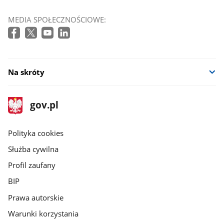
MEDIA SPOŁECZNOŚCIOWE:
Na skróty
stopka
Strona
gov.pl
gov.pl
główna
gov.pl
Polityka cookies
Służba cywilna
Profil zaufany
BIP
Prawa autorskie
Warunki korzystania