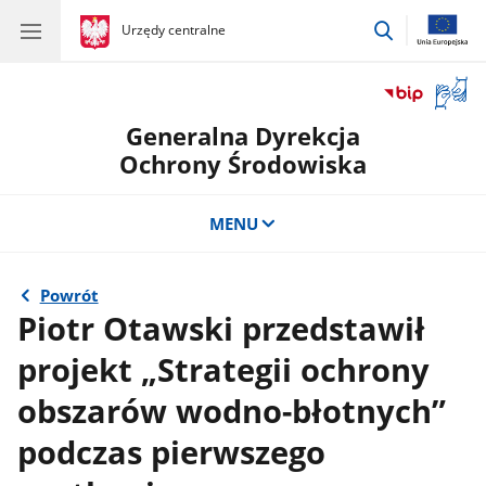
przejdź
gov.pl
Urzędy centralne
gov.pl
Urzędy
do
centralne
wyszukiwar
Otwór
okno
Generalna Dyrekcja
z
tłuma
Ochrony Środowiska
języka
migow
MENU
Powrót
Piotr Otawski przedstawił
projekt „Strategii ochrony
obszarów wodno-błotnych”
podczas pierwszego