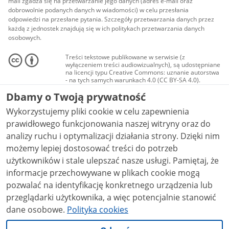
mail zgadza się na przetwarzanie jego danych (adres e-mail oraz
dobrowolnie podanych danych w wiadomości) w celu przesłania
odpowiedzi na przesłane pytania. Szczegóły przetwarzania danych przez
każdą z jednostek znajdują się w ich politykach przetwarzania danych
osobowych.
Treści tekstowe publikowane w serwisie (z
wyłączeniem treści audiowizualnych), są udostępniane
na licencji typu Creative Commons: uznanie autorstwa
- na tych samych warunkach 4.0 (CC BY-SA 4.0).
Materiały audiowizualne, w tym zdjęcia, materiały
Dbamy o Twoją prywatność
audio i wideo, są udostępniane na licencji typu
Creative Commons: uznanie autorstwa użycie
Wykorzystujemy pliki cookie w celu zapewnienia
niekomercyjne - bez utworów zależnych 4.0 (CC BY-
NC-ND 4.0), o ile nie jest to stwierdzone inaczej.
prawidłowego funkcjonowania naszej witryny oraz do
analizy ruchu i optymalizacji działania strony. Dzięki nim
możemy lepiej dostosować treści do potrzeb
użytkowników i stale ulepszać nasze usługi. Pamiętaj, że
informacje przechowywane w plikach cookie mogą
pozwalać na identyfikację konkretnego urządzenia lub
przeglądarki użytkownika, a więc potencjalnie stanowić
dane osobowe.
Polityka cookies