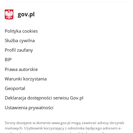
stopka
Strona
gov.pl
gov.pl
główna
gov.pl
Polityka cookies
Służba cywilna
Profil zaufany
BIP
Prawa autorskie
Warunki korzystania
Geoportal
Deklaracja dostępności serwisu Gov.pl
Ustawienia prywatności
Strony dostępne w domenie www.gov.pl mogą zawierać adresy skrzynek
mailowych. Użytkownik korzystający z odnośnika będącego adresem e-