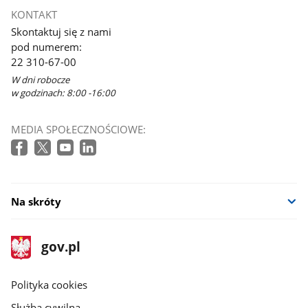
KONTAKT
Skontaktuj się z nami
pod numerem:
22 310-67-00
W dni robocze
w godzinach: 8:00 -16:00
MEDIA SPOŁECZNOŚCIOWE:
Na skróty
stopka
Strona
gov.pl
gov.pl
główna
gov.pl
Polityka cookies
Służba cywilna