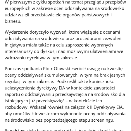
W pierwszym z cyklu spotkań na temat przeglądu przepisów
europejskich w zakresie ocen oddziaływania na środowisko
udział wzięli przedstawiciele organów państwowych i
biznesu.
Wydarzenie dotyczyło wyzwań, które wiążą się z ocenami
oddziaływania na środowisko oraz procedurami zezwoleń.
Inicjatywa miała także na celu zaproszenie wybranych
interesariuszy do dyskusji nad możliwymi ułatwieniami we
wdrażaniu dyrektyw w tym zakresie.
Podczas spotkania Piotr Otawski zwrócił uwagę na kwestię
oceny oddziaływań skumulowanych, w tym na brak jasnych
regulacji w tym zakresie. Podkreślił także konieczność
uelastycznienia dyrektywy EIA w kontekście zawartości
raportu o oddziaływaniu przedsięwzięcia na środowisko dla
istniejących już przedsięwzięć – w kontekście ich
rozbudowy. Wskazał również na załącznik II Dyrektywy EIA,
aby umożliwić inwestorom wykonanie oceny oddziaływania
na środowisko bez poprzedzającego etapu screeningu.
Przedstawiciele biznesu podkreślali, że należy skupić się na