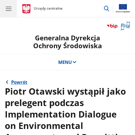
przejdź
gov.pl
Urzędy centralne
gov.pl
Urzędy
do
centralne
wyszukiwar
Otwór
okno
Generalna Dyrekcja
z
tłuma
Ochrony Środowiska
języka
migow
MENU
Powrót
Piotr Otawski wystąpił jako
prelegent podczas
Implementation Dialogue
on Environmental