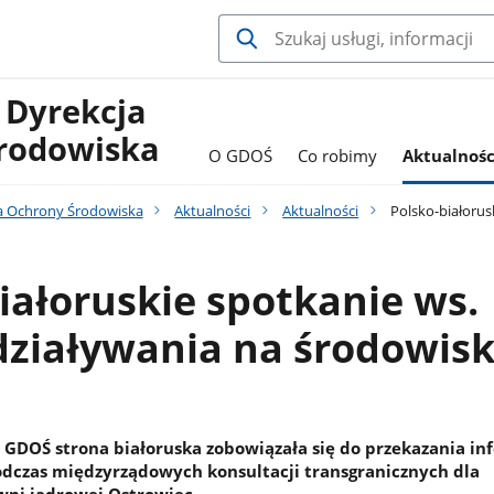
 Dyrekcja
rodowiska
O GDOŚ
Co robimy
Aktualnośc
a Ochrony Środowiska
Aktualności
Aktualności
Polsko-białorus
iałoruskie spotkanie ws.
działywania na środowis
z GDOŚ strona białoruska zobowiązała się do przekazania in
dczas międzyrządowych konsultacji transgranicznych dla
owni jądrowej Ostrowiec.