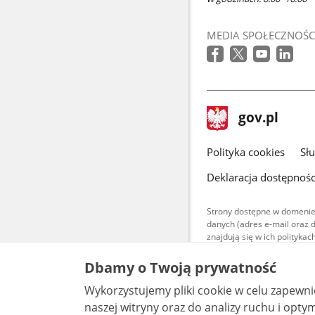
MEDIA SPOŁECZNOŚC
stopka
Strona
gov.pl
gov.pl
główna
gov.pl
Polityka cookies
Sł
Deklaracja dostępnośc
Strony dostępne w domenie
danych (adres e-mail oraz 
znajdują się w ich polityk
Treści teksto
Dbamy o Twoją prywatność
udostępniane
warunkach 4.0
Wykorzystujemy pliki cookie w celu zapewn
są udostępni
bez utworów z
naszej witryny oraz do analizy ruchu i optymalizacj