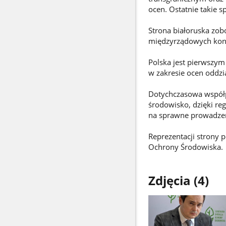
ocen. Ostatnie takie s
Strona białoruska zob
międzyrządowych konsu
Polska jest pierwszym
w zakresie ocen oddz
Dotychczasowa współp
środowisko, dzięki re
na sprawne prowadzen
Reprezentacji strony 
Ochrony Środowiska.
Zdjęcia (4)