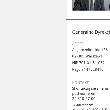
Pokaż
zdjęcie
1
z
stopka
Generalna Dyrekc
galerii.
ADRES
Al. Jerozolimskie 136
02-305 Warszawa
NIP 701-01-51-052
Regon 141628410
KONTAKT
Skontaktuj się z nami
pod numerem:
22 310-67-00
W dni robocze
w godzinach: 8:00 -16:00