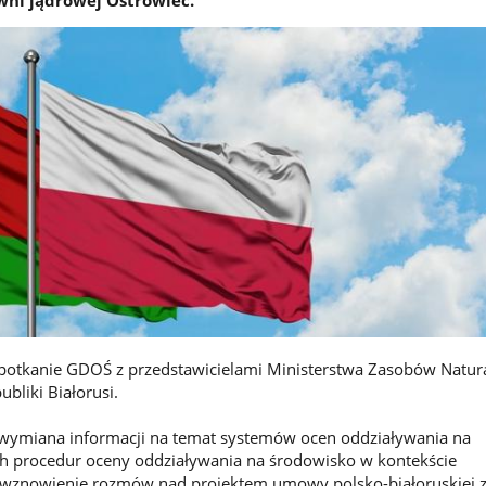
potkanie GDOŚ z przedstawicielami Ministerstwa Zasobów Natura
bliki Białorusi.
 wymiana informacji na temat systemów ocen oddziaływania na
ch procedur oceny oddziaływania na środowisko w kontekście
 wznowienie rozmów nad projektem umowy polsko-białoruskiej z