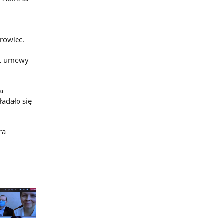
trowiec.
ekt umowy
a
ładało się
ra