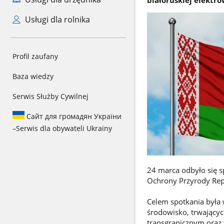
Usługi dla rolnika
Profil zaufany
Baza wiedzy
Serwis Służby Cywilnej
Сайт для громадян України
–
Serwis dla obywateli Ukrainy
24 marca odbyło się s
Ochrony Przyrody Repu
Celem spotkania była
środowisko, trwający
transgranicznym oraz