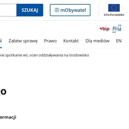
Logowanie
SZUKAJ
mObywatel
do
panelu
Otwórz
okno
z
i
Załatw sprawę
Prawo
Kontakt
Dla mediów
EN
tłumac
języka
kie spotkanie ws. ocen oddziaływania na środowisko
migowe
ko
formacji