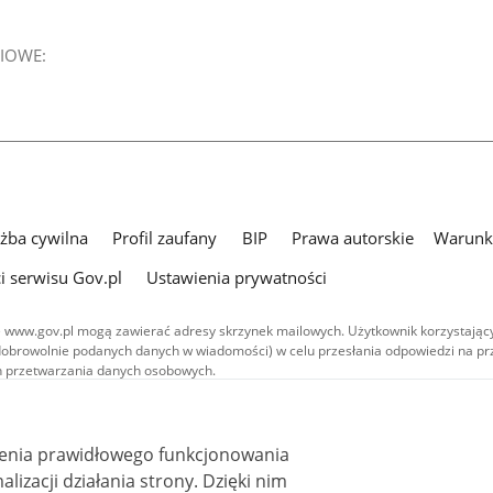
IOWE:
użba cywilna
Profil zaufany
BIP
Prawa autorskie
Warunki
i serwisu Gov.pl
Ustawienia prywatności
 www.gov.pl mogą zawierać adresy skrzynek mailowych. Użytkownik korzystający
dobrowolnie podanych danych w wiadomości) w celu przesłania odpowiedzi na prz
ach przetwarzania danych osobowych.
we publikowane w serwisie (z wyłączeniem treści audiowizualnych), są
 na licencji typu Creative Commons: uznanie autorstwa - na tych samych
 (CC BY-SA 4.0). Materiały audiowizualne, w tym zdjęcia, materiały audio i wideo
ienia prawidłowego funkcjonowania
ane na licencji typu Creative Commons: uznanie autorstwa użycie niekomercyjne 
ależnych 4.0 (CC BY-NC-ND 4.0), o ile nie jest to stwierdzone inaczej.
i działania strony. Dzięki nim