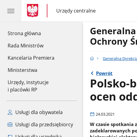
gov.pl
gov.pl
Urzędy centralne
gov.pl
Urzędy
centralne
Generalna
gov.pl
Strona główna
Ochrony Ś
Rada Ministrów
Kancelaria Premiera
Generalna Dyrekcj
Ministerstwa
Powrót
Polsko-b
Urzędy, instytucje
i placówki RP
ocen od
Usługi dla obywatela
24.03.2021
W czasie spotkania 
Usługi dla przedsiębiorcy
zadeklarowanych po
Usługi dla urzędnika
białoruskiej elektr