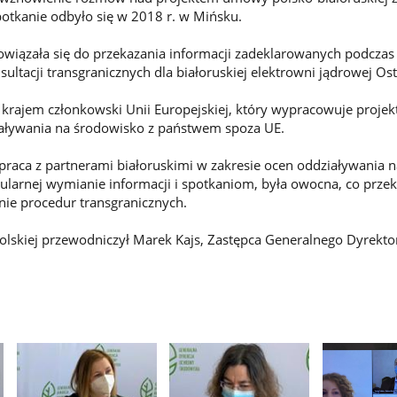
potkanie odbyło się w 2018 r. w Mińsku.
owiązała się do przekazania informacji zadeklarowanych podczas
ltacji transgranicznych dla białoruskiej elektrowni jądrowej Os
 krajem członkowski Unii Europejskiej, który wypracowuje proj
iaływania na środowisko z państwem spoza UE.
raca z partnerami białoruskimi w zakresie ocen oddziaływania n
gularnej wymianie informacji i spotkaniom, była owocna, co przek
ie procedur transgranicznych.
polskiej przewodniczył Marek Kajs, Zastępca Generalnego Dyrekto