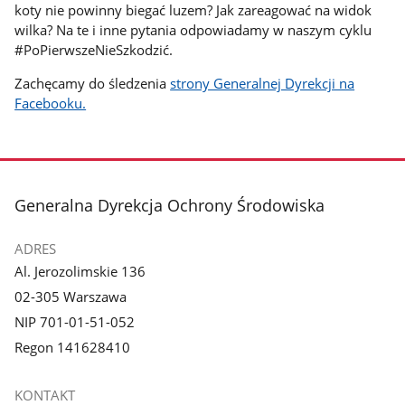
koty nie powinny biegać luzem? Jak zareagować na widok
wilka? Na te i inne pytania odpowiadamy w naszym cyklu
#PoPierwszeNieSzkodzić.
Zachęcamy do śledzenia
strony Generalnej Dyrekcji na
Facebooku.
stopka
Generalna Dyrekcja Ochrony Środowiska
ADRES
Al. Jerozolimskie 136
02-305 Warszawa
NIP 701-01-51-052
Regon 141628410
KONTAKT