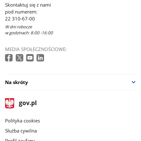
Skontaktuj się z nami
pod numerem:
22 310-67-00
W dni robocze
w godzinach: 8:00 -16:00
MEDIA SPOŁECZNOŚCIOWE:
Na skróty
stopka
Strona
gov.pl
gov.pl
główna
gov.pl
Polityka cookies
Służba cywilna
Profil zaufany