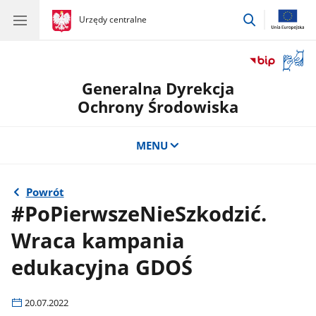
przejdź
gov.pl
Urzędy centralne
gov.pl
Urzędy
do
centralne
wyszukiwar
Otwór
okno
Generalna Dyrekcja
z
tłuma
Ochrony Środowiska
języka
migow
MENU
Powrót
#PoPierwszeNieSzkodzić.
Wraca kampania
edukacyjna GDOŚ
20.07.2022