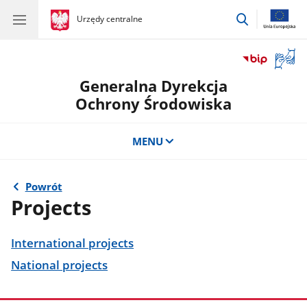
przejdź
gov.pl
Urzędy centralne
gov.pl
Urzędy
do
centralne
wyszukiwar
Otwór
okno
Generalna Dyrekcja
z
tłuma
Ochrony Środowiska
języka
migow
MENU
Powrót
Projects
International projects
National projects