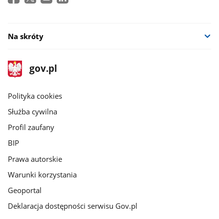
Na skróty
stopka
Strona
gov.pl
gov.pl
główna
gov.pl
Polityka cookies
Służba cywilna
Profil zaufany
BIP
Prawa autorskie
Warunki korzystania
Geoportal
Deklaracja dostępności serwisu Gov.pl