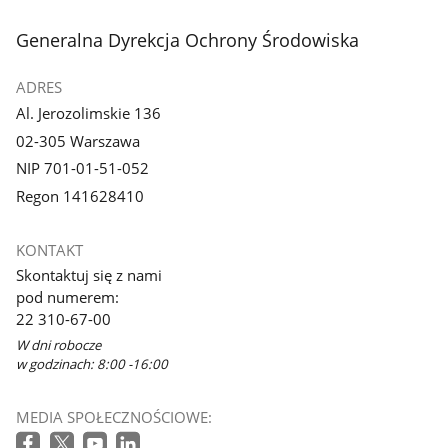
stopka
Generalna Dyrekcja Ochrony Środowiska
ADRES
Al. Jerozolimskie 136
02-305 Warszawa
NIP 701-01-51-052
Regon 141628410
KONTAKT
Skontaktuj się z nami
pod numerem:
22 310-67-00
W dni robocze
w godzinach: 8:00 -16:00
MEDIA SPOŁECZNOŚCIOWE: