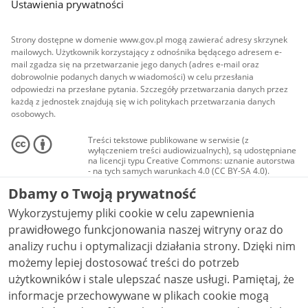
Ustawienia prywatności
Strony dostępne w domenie www.gov.pl mogą zawierać adresy skrzynek
mailowych. Użytkownik korzystający z odnośnika będącego adresem e-
mail zgadza się na przetwarzanie jego danych (adres e-mail oraz
dobrowolnie podanych danych w wiadomości) w celu przesłania
odpowiedzi na przesłane pytania. Szczegóły przetwarzania danych przez
każdą z jednostek znajdują się w ich politykach przetwarzania danych
osobowych.
Treści tekstowe publikowane w serwisie (z
wyłączeniem treści audiowizualnych), są udostępniane
na licencji typu Creative Commons: uznanie autorstwa
- na tych samych warunkach 4.0 (CC BY-SA 4.0).
Materiały audiowizualne, w tym zdjęcia, materiały
Dbamy o Twoją prywatność
audio i wideo, są udostępniane na licencji typu
Creative Commons: uznanie autorstwa użycie
Wykorzystujemy pliki cookie w celu zapewnienia
niekomercyjne - bez utworów zależnych 4.0 (CC BY-
NC-ND 4.0), o ile nie jest to stwierdzone inaczej.
prawidłowego funkcjonowania naszej witryny oraz do
analizy ruchu i optymalizacji działania strony. Dzięki nim
możemy lepiej dostosować treści do potrzeb
użytkowników i stale ulepszać nasze usługi. Pamiętaj, że
informacje przechowywane w plikach cookie mogą