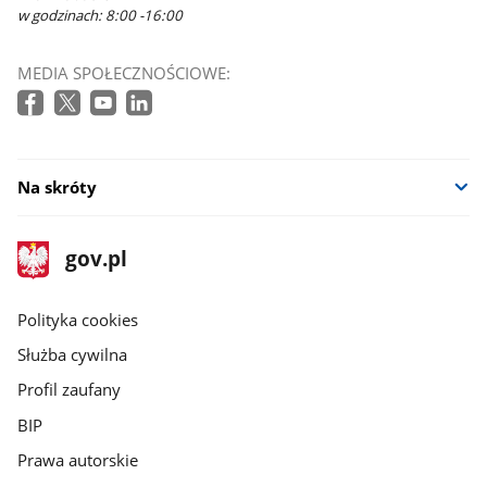
w godzinach: 8:00 -16:00
MEDIA SPOŁECZNOŚCIOWE:
Na skróty
stopka
Strona
gov.pl
gov.pl
główna
gov.pl
Polityka cookies
Służba cywilna
Profil zaufany
BIP
Prawa autorskie