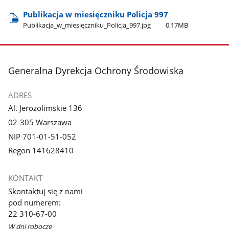
Publikacja w miesięczniku Policja 997
Publikacja​_w​_miesięczniku​_Policja​_997.jpg
0.17MB
stopka
Generalna Dyrekcja Ochrony Środowiska
ADRES
Al. Jerozolimskie 136
02-305 Warszawa
NIP 701-01-51-052
Regon 141628410
KONTAKT
Skontaktuj się z nami
pod numerem:
22 310-67-00
W dni robocze