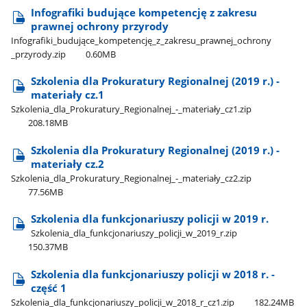
Infografiki budujące kompetencję z zakresu
prawnej ochrony przyrody
Infografiki​_budujące​_kompetencję​_z​_zakresu​_prawnej​_ochrony​
_przyrody.zip
0.60MB
Szkolenia dla Prokuratury Regionalnej (2019 r.) -
materiały cz.1
Szkolenia​_dla​_Prokuratury​_Regionalnej​_-​_materiały​_cz1.zip
208.18MB
Szkolenia dla Prokuratury Regionalnej (2019 r.) -
materiały cz.2
Szkolenia​_dla​_Prokuratury​_Regionalnej​_-​_materiały​_cz2.zip
77.56MB
Szkolenia dla funkcjonariuszy policji w 2019 r.
Szkolenia​_dla​_funkcjonariuszy​_policji​_w​_2019​_r.zip
150.37MB
Szkolenia dla funkcjonariuszy policji w 2018 r. -
część 1
Szkolenia​_dla​_funkcjonariuszy​_policji​_w​_2018​_r​_cz1.zip
182.24MB