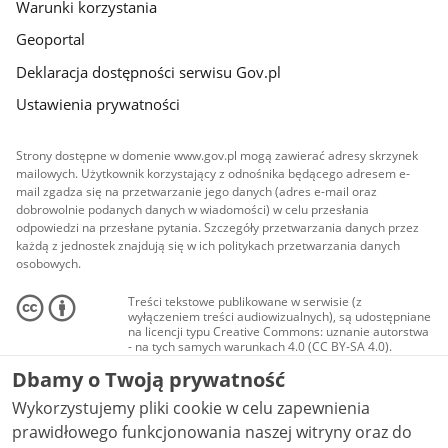
Warunki korzystania
Geoportal
Deklaracja dostępności serwisu Gov.pl
Ustawienia prywatności
Strony dostępne w domenie www.gov.pl mogą zawierać adresy skrzynek
mailowych. Użytkownik korzystający z odnośnika będącego adresem e-
mail zgadza się na przetwarzanie jego danych (adres e-mail oraz
dobrowolnie podanych danych w wiadomości) w celu przesłania
odpowiedzi na przesłane pytania. Szczegóły przetwarzania danych przez
każdą z jednostek znajdują się w ich politykach przetwarzania danych
osobowych.
Treści tekstowe publikowane w serwisie (z
wyłączeniem treści audiowizualnych), są udostępniane
na licencji typu Creative Commons: uznanie autorstwa
- na tych samych warunkach 4.0 (CC BY-SA 4.0).
Materiały audiowizualne, w tym zdjęcia, materiały
Dbamy o Twoją prywatność
audio i wideo, są udostępniane na licencji typu
Creative Commons: uznanie autorstwa użycie
Wykorzystujemy pliki cookie w celu zapewnienia
niekomercyjne - bez utworów zależnych 4.0 (CC BY-
NC-ND 4.0), o ile nie jest to stwierdzone inaczej.
prawidłowego funkcjonowania naszej witryny oraz do