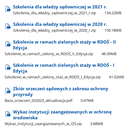
Szkolenia dla władzy sądowniczej w 2021 r.
Szkolenia​_dla​_władzy​_sądowniczej​_w​_2021​_r.zip
134.22MB
Szkolenia dla władzy sądowniczej w 2020 r.
Szkolenia​_dla​_władzy​_sądowniczej​_w​_2020​_r.zip
150.18MB
Szkolenie w ramach zielonych staży w RDOŚ - II
Edycja
Szkolenie​_w​_ramach​_zielony​_w​_RDOŚ​_II​_Edycja.zip
48.39MB
Szkolenie w ramach zielonych staży w RDOŚ - I
Edycja
Szkolenie​_w​_ramach​_zielony​_staż​_w​_RDOŚ​_I​_Edycja.zip
61.02MB
Zbiór orzeczeń sądowych z zakresu ochrony
przyrody
Baza​_orzeczeń​_032023​_aktualizacja.pdf
0.47MB
Wykaz instytucji zaangażowanych w ochronę
środowiska
Wykaz​_instytucji​_zaangażowanych​_w​_OŚ.zip
3.88MB