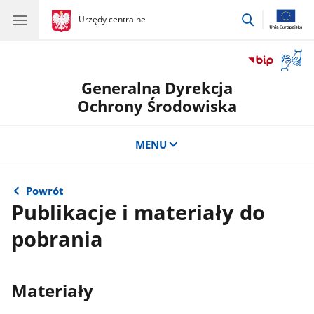
przejdź
gov.pl
Urzędy centralne
gov.pl
Urzędy
do
centralne
wyszukiwar
Otwór
okno
Generalna Dyrekcja
z
tłuma
Ochrony Środowiska
języka
migow
MENU
Powrót
Publikacje i materiały do
pobrania
Materiały