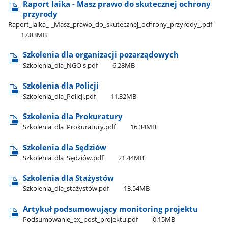
Raport laika - Masz prawo do skutecznej ochrony
przyrody
Raport​_laika​_-​_Masz​_prawo​_do​_skutecznej​_ochrony​_przyrody​_.pdf
17.83MB
Szkolenia dla organizacji pozarządowych
Szkolenia​_dla​_NGO's.pdf
6.28MB
Szkolenia dla Policji
Szkolenia​_dla​_Policji.pdf
11.32MB
Szkolenia dla Prokuratury
Szkolenia​_dla​_Prokuratury.pdf
16.34MB
Szkolenia dla Sędziów
Szkolenia​_dla​_Sędziów.pdf
21.44MB
Szkolenia dla Stażystów
Szkolenia​_dla​_stażystów.pdf
13.54MB
Artykuł podsumowujący monitoring projektu
Podsumowanie​_ex​_post​_projektu.pdf
0.15MB