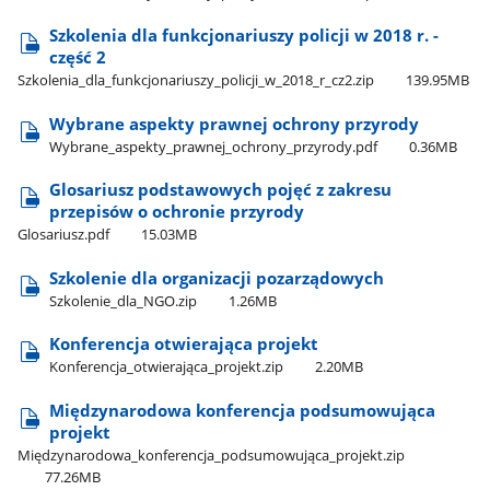
Szkolenia dla funkcjonariuszy policji w 2018 r. -
część 2
Szkolenia​_dla​_funkcjonariuszy​_policji​_w​_2018​_r​_cz2.zip
139.95MB
Wybrane aspekty prawnej ochrony przyrody
Wybrane​_aspekty​_prawnej​_ochrony​_przyrody.pdf
0.36MB
Glosariusz podstawowych pojęć z zakresu
przepisów o ochronie przyrody
Glosariusz.pdf
15.03MB
Szkolenie dla organizacji pozarządowych
Szkolenie​_dla​_NGO.zip
1.26MB
Konferencja otwierająca projekt
Konferencja​_otwierająca​_projekt.zip
2.20MB
Międzynarodowa konferencja podsumowująca
projekt
Międzynarodowa​_konferencja​_podsumowująca​_projekt.zip
77.26MB