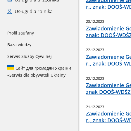
r., znak: DOOŚ-W
Usługi dla rolnika
28.12.2023
Zawiadomienie Ge
Profil zaufany
znak: DOOŚ-WDŚZI
Baza wiedzy
22.12.2023
Zawiadomienie Ge
Serwis Służby Cywilnej
r., znak: DOOŚ-W
Сайт для громадян України
–
Serwis dla obywateli Ukrainy
22.12.2023
Zawiadomienie Ge
znak DOOŚ-WDŚZO
21.12.2023
Zawiadomienie Ge
r., znak: DOOŚ-W