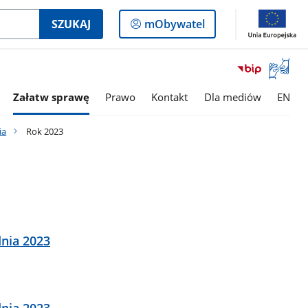
Logowanie
SZUKAJ
mObywatel
do
panelu
Otwórz
okno
z
Załatw sprawę
Prawo
Kontakt
Dla mediów
EN
tłumac
języka
ia
Rok 2023
migowe
nia 2023
nia 2023