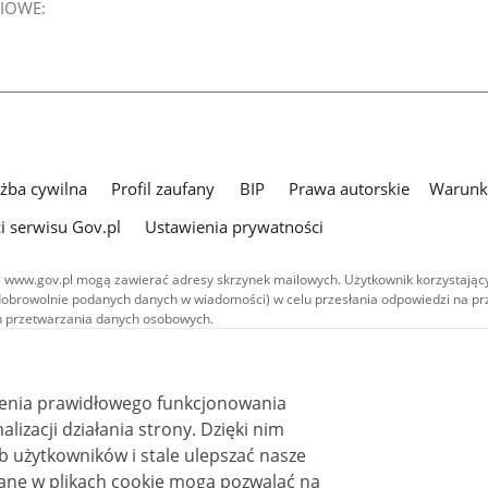
IOWE:
użba cywilna
Profil zaufany
BIP
Prawa autorskie
Warunki
i serwisu Gov.pl
Ustawienia prywatności
 www.gov.pl mogą zawierać adresy skrzynek mailowych. Użytkownik korzystający
dobrowolnie podanych danych w wiadomości) w celu przesłania odpowiedzi na prz
ach przetwarzania danych osobowych.
we publikowane w serwisie (z wyłączeniem treści audiowizualnych), są
 na licencji typu Creative Commons: uznanie autorstwa - na tych samych
 (CC BY-SA 4.0). Materiały audiowizualne, w tym zdjęcia, materiały audio i wideo
ienia prawidłowego funkcjonowania
ane na licencji typu Creative Commons: uznanie autorstwa użycie niekomercyjne 
ależnych 4.0 (CC BY-NC-ND 4.0), o ile nie jest to stwierdzone inaczej.
i działania strony. Dzięki nim
 użytkowników i stale ulepszać nasze