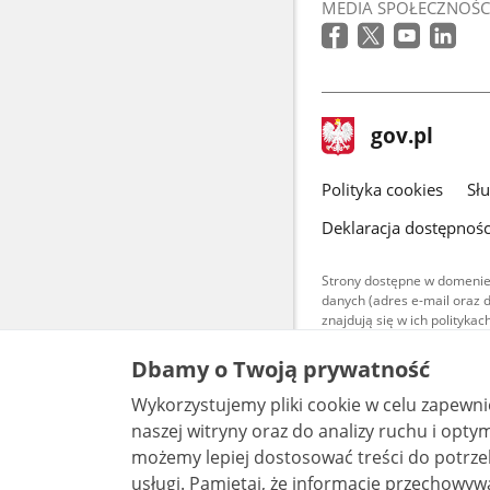
MEDIA SPOŁECZNOŚC
stopka
Strona
gov.pl
gov.pl
główna
gov.pl
Polityka cookies
Sł
Deklaracja dostępnośc
Strony dostępne w domenie
danych (adres e-mail oraz 
znajdują się w ich polityk
Treści teksto
Dbamy o Twoją prywatność
udostępniane
warunkach 4.0
Wykorzystujemy pliki cookie w celu zapewn
są udostępni
bez utworów z
naszej witryny oraz do analizy ruchu i optymalizacj
możemy lepiej dostosować treści do potrzeb
usługi. Pamiętaj, że informacje przechowywane w plikach cookie mogą pozwalać na