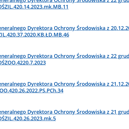
DŚZIL.420.14.2023.mk.MB.11
neralnego Dyrektora Ochrony Środowiska z 20.12.20
L.420.37.2020.KB.ŁD.MB.46
neralnego Dyrektora Ochrony Środowiska z 22 grud
DŚZOO.4220.7.2023
neralnego Dyrektora Ochrony Środowiska z 21.12.20
O.420.26.2022.PS.PCh.34
neralnego Dyrektora Ochrony Środowiska z 21 grud
DŚZIL.420.26.2023.mk.5