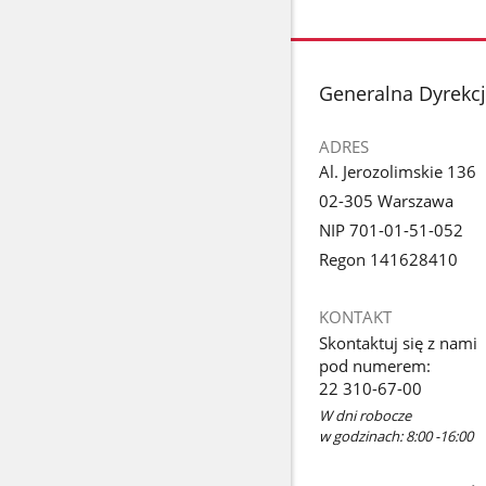
stopka
Generalna Dyrekc
ADRES
Al. Jerozolimskie 136
02-305 Warszawa
NIP 701-01-51-052
Regon 141628410
KONTAKT
Skontaktuj się z nami
pod numerem:
22 310-67-00
W dni robocze
w godzinach: 8:00 -16:00