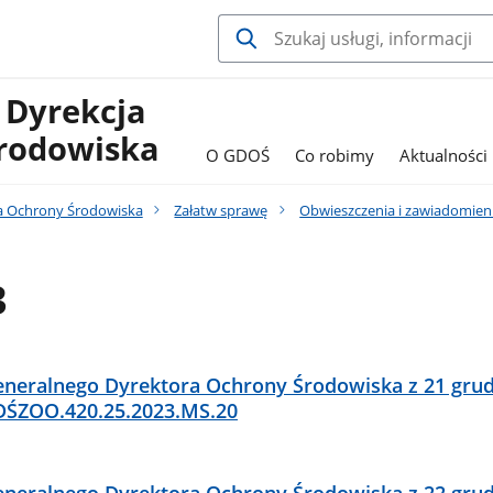
 Dyrekcja
rodowiska
O GDOŚ
Co robimy
Aktualności
a Ochrony Środowiska
Załatw sprawę
Obwieszczenia i zawiadomien
3
neralnego Dyrektora Ochrony Środowiska z 21 grud
DŚZOO.420.25.2023.MS.20
neralnego Dyrektora Ochrony Środowiska z 22 grud