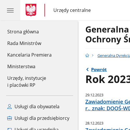
gov.pl
gov.pl
Urzędy centralne
gov.pl
Urzędy
centralne
Generalna
gov.pl
Strona główna
Ochrony Ś
Rada Ministrów
Kancelaria Premiera
Generalna Dyrekcj
Ministerstwa
Powrót
Rok 202
Urzędy, instytucje
i placówki RP
29.12.2023
Zawiadomienie Ge
Usługi dla obywatela
r., znak: DOOŚ-W
Usługi dla przedsiębiorcy
28.12.2023
Zawiadomienie Ge
Usługi dla urzędnika