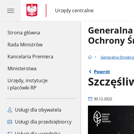
gov.pl
gov.pl
Urzędy centralne
gov.pl
Urzędy
centralne
Generalna
gov.pl
Strona główna
Ochrony Ś
Rada Ministrów
Kancelaria Premiera
Generalna Dyrekcj
Ministerstwa
Powrót
Szczęśl
Urzędy, instytucje
i placówki RP
30.12.2022
Usługi dla obywatela
Usługi dla przedsiębiorcy
Usługi dla urzędnika