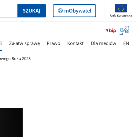
Logowanie
SZUKAJ
mObywatel
do
panelu
Otwórz
okno
z
i
Załatw sprawę
Prawo
Kontakt
Dla mediów
EN
tłumac
języka
owego Roku 2023
migowe