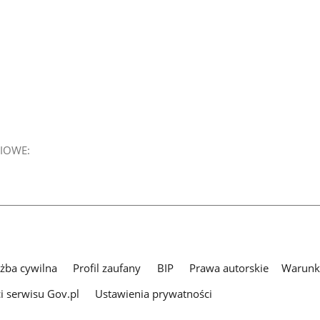
IOWE:
użba cywilna
Profil zaufany
BIP
Prawa autorskie
Warunki
i serwisu Gov.pl
Ustawienia prywatności