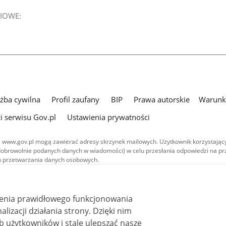
IOWE:
użba cywilna
Profil zaufany
BIP
Prawa autorskie
Warunki
i serwisu Gov.pl
Ustawienia prywatności
 www.gov.pl mogą zawierać adresy skrzynek mailowych. Użytkownik korzystający
dobrowolnie podanych danych w wiadomości) w celu przesłania odpowiedzi na prz
ach przetwarzania danych osobowych.
we publikowane w serwisie (z wyłączeniem treści audiowizualnych), są
 na licencji typu Creative Commons: uznanie autorstwa - na tych samych
 (CC BY-SA 4.0). Materiały audiowizualne, w tym zdjęcia, materiały audio i wideo
ienia prawidłowego funkcjonowania
ane na licencji typu Creative Commons: uznanie autorstwa użycie niekomercyjne 
ależnych 4.0 (CC BY-NC-ND 4.0), o ile nie jest to stwierdzone inaczej.
i działania strony. Dzięki nim
 użytkowników i stale ulepszać nasze