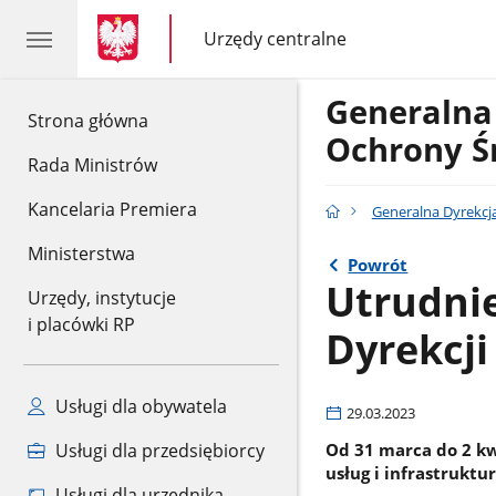
gov.pl
gov.pl
Urzędy centralne
gov.pl
Urzędy
centralne
Generalna
gov.pl
Strona główna
Ochrony Ś
Rada Ministrów
Kancelaria Premiera
Generalna Dyrekcj
Ministerstwa
Powrót
Utrudni
Urzędy, instytucje
i placówki RP
Dyrekcj
Usługi dla obywatela
29.03.2023
Od 31 marca do 2 kw
Usługi dla przedsiębiorcy
usług i infrastrukt
Usługi dla urzędnika