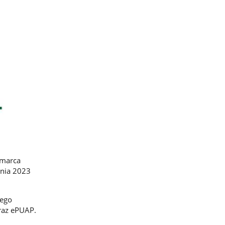
 marca
tnia 2023
tego
raz ePUAP.