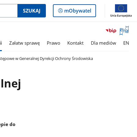
Logowanie
SZUKAJ
mObywatel
do
panelu
Otwórz
okno
z
i
Załatw sprawę
Prawo
Kontakt
Dla mediów
EN
tłumac
języka
tępowe w Generalnej Dyrekcji Ochrony Środowiska
migowe
lnej
ępie do