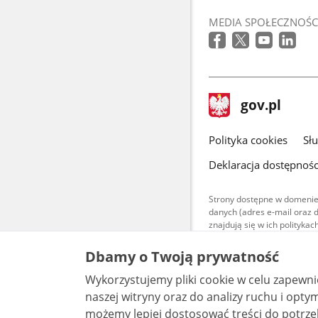
MEDIA SPOŁECZNOŚC
stopka
Strona
gov.pl
gov.pl
główna
gov.pl
Polityka cookies
Sł
Deklaracja dostępnośc
Strony dostępne w domenie
danych (adres e-mail oraz 
znajdują się w ich polityk
Treści teksto
Dbamy o Twoją prywatność
udostępniane
warunkach 4.0
Wykorzystujemy pliki cookie w celu zapewn
są udostępni
bez utworów z
naszej witryny oraz do analizy ruchu i optymalizacj
możemy lepiej dostosować treści do potrzeb