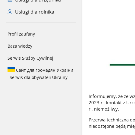
Usługi dla rolnika
Profil zaufany
Baza wiedzy
Serwis Służby Cywilnej
Сайт для громадян України
–
Serwis dla obywateli Ukrainy
Informujemy, że ze w
2023 r., kontakt z Ur
r., niemożliwy.
Przerwa techniczna do
niedostępne będą międ