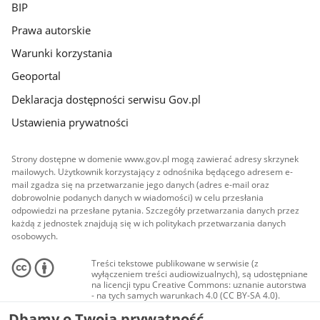
BIP
Prawa autorskie
Warunki korzystania
Geoportal
Deklaracja dostępności serwisu Gov.pl
Ustawienia prywatności
Strony dostępne w domenie www.gov.pl mogą zawierać adresy skrzynek
mailowych. Użytkownik korzystający z odnośnika będącego adresem e-
mail zgadza się na przetwarzanie jego danych (adres e-mail oraz
dobrowolnie podanych danych w wiadomości) w celu przesłania
odpowiedzi na przesłane pytania. Szczegóły przetwarzania danych przez
każdą z jednostek znajdują się w ich politykach przetwarzania danych
osobowych.
Treści tekstowe publikowane w serwisie (z
wyłączeniem treści audiowizualnych), są udostępniane
na licencji typu Creative Commons: uznanie autorstwa
- na tych samych warunkach 4.0 (CC BY-SA 4.0).
Materiały audiowizualne, w tym zdjęcia, materiały
Dbamy o Twoją prywatność
audio i wideo, są udostępniane na licencji typu