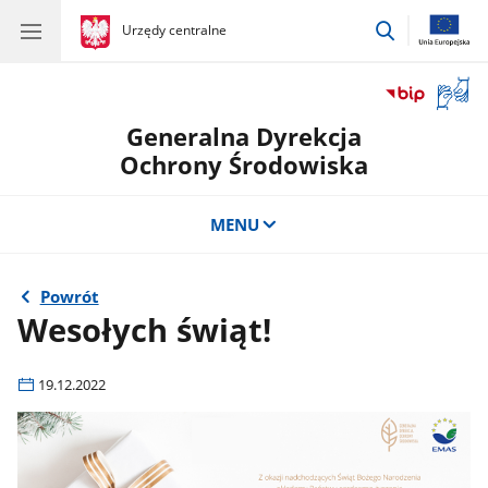
przejdź
gov.pl
Urzędy centralne
gov.pl
Urzędy
do
centralne
wyszukiwar
Otwór
okno
Generalna Dyrekcja
z
tłuma
Ochrony Środowiska
języka
migow
MENU
Powrót
Wesołych świąt!
19.12.2022