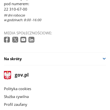
pod numerem:
22 310-67-00
W dni robocze
w godzinach: 8:00 -16:00
MEDIA SPOŁECZNOŚCIOWE:
Na skróty
stopka
Strona
gov.pl
gov.pl
główna
gov.pl
Polityka cookies
Służba cywilna
Profil zaufany