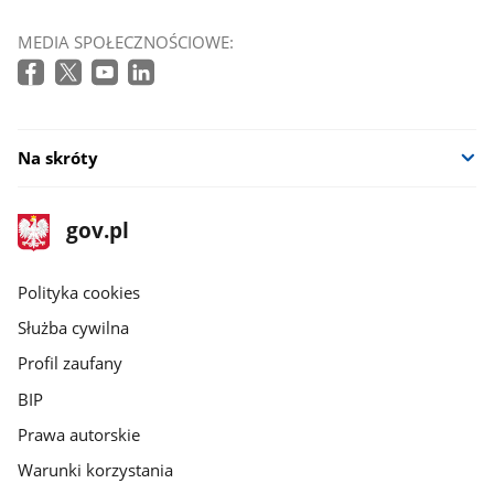
MEDIA SPOŁECZNOŚCIOWE:
Na skróty
stopka
Strona
gov.pl
gov.pl
główna
gov.pl
Polityka cookies
Służba cywilna
Profil zaufany
BIP
Prawa autorskie
Warunki korzystania