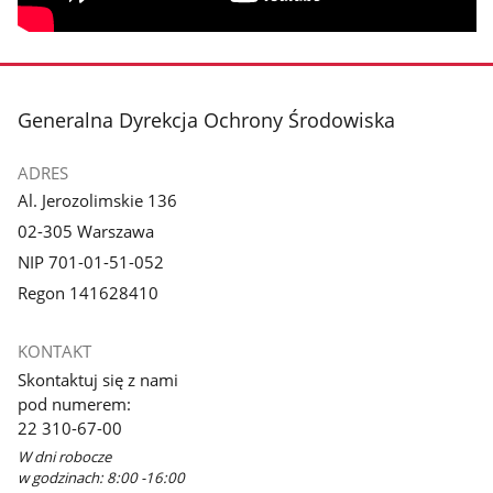
stopka
Generalna Dyrekcja Ochrony Środowiska
ADRES
Al. Jerozolimskie 136
02-305 Warszawa
NIP 701-01-51-052
Regon 141628410
KONTAKT
Skontaktuj się z nami
pod numerem:
22 310-67-00
W dni robocze
w godzinach: 8:00 -16:00