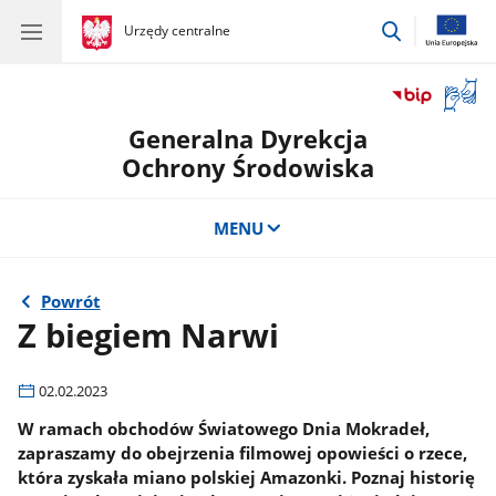
przejdź
gov.pl
Urzędy centralne
gov.pl
Urzędy
do
centralne
wyszukiwar
Otwór
okno
Generalna Dyrekcja
z
tłuma
Ochrony Środowiska
języka
migow
MENU
Powrót
Z biegiem Narwi
02.02.2023
W ramach obchodów Światowego Dnia Mokradeł,
zapraszamy do obejrzenia filmowej opowieści o rzece,
która zyskała miano polskiej Amazonki. Poznaj historię