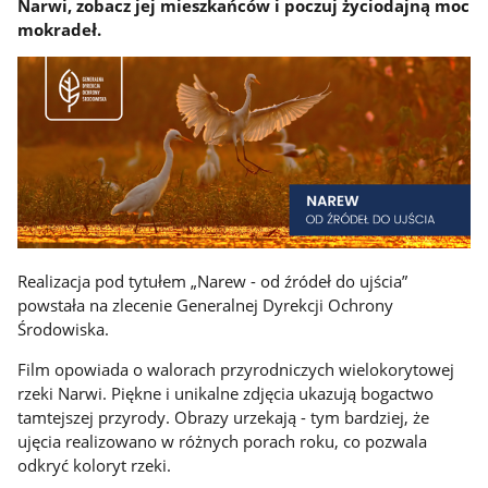
Narwi, zobacz jej mieszkańców i poczuj życiodajną moc
mokradeł.
Realizacja pod tytułem „Narew - od źródeł do ujścia”
powstała na zlecenie Generalnej Dyrekcji Ochrony
Środowiska.
Film opowiada o walorach przyrodniczych wielokorytowej
rzeki Narwi. Piękne i unikalne zdjęcia ukazują bogactwo
tamtejszej przyrody. Obrazy urzekają - tym bardziej, że
ujęcia realizowano w różnych porach roku, co pozwala
odkryć koloryt rzeki.