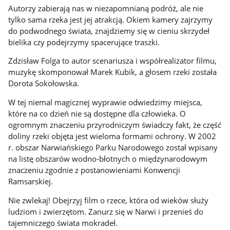
Autorzy zabierają nas w niezapomnianą podróż, ale nie
tylko sama rzeka jest jej atrakcją. Okiem kamery zajrzymy
do podwodnego świata, znajdziemy się w cieniu skrzydeł
bielika czy podejrzymy spacerujące traszki.
Zdzisław Folga to autor scenariusza i współrealizator filmu,
muzykę skomponował Marek Kubik, a głosem rzeki została
Dorota Sokołowska.
W tej niemal magicznej wyprawie odwiedzimy miejsca,
które na co dzień nie są dostępne dla człowieka. O
ogromnym znaczeniu przyrodniczym świadczy fakt, że część
doliny rzeki objęta jest wieloma formami ochrony. W 2002
r. obszar Narwiańskiego Parku Narodowego został wpisany
na listę obszarów wodno-błotnych o międzynarodowym
znaczeniu zgodnie z postanowieniami Konwencji
Ramsarskiej.
Nie zwlekaj! Obejrzyj film o rzece, która od wieków służy
ludziom i zwierzętom. Zanurz się w Narwi i przenieś do
tajemniczego świata mokradeł.