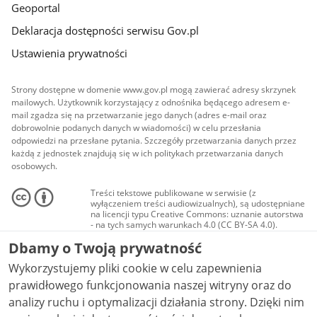
Geoportal
Deklaracja dostępności serwisu Gov.pl
Ustawienia prywatności
Strony dostępne w domenie www.gov.pl mogą zawierać adresy skrzynek
mailowych. Użytkownik korzystający z odnośnika będącego adresem e-
mail zgadza się na przetwarzanie jego danych (adres e-mail oraz
dobrowolnie podanych danych w wiadomości) w celu przesłania
odpowiedzi na przesłane pytania. Szczegóły przetwarzania danych przez
każdą z jednostek znajdują się w ich politykach przetwarzania danych
osobowych.
Treści tekstowe publikowane w serwisie (z
wyłączeniem treści audiowizualnych), są udostępniane
na licencji typu Creative Commons: uznanie autorstwa
- na tych samych warunkach 4.0 (CC BY-SA 4.0).
Materiały audiowizualne, w tym zdjęcia, materiały
Dbamy o Twoją prywatność
audio i wideo, są udostępniane na licencji typu
Creative Commons: uznanie autorstwa użycie
Wykorzystujemy pliki cookie w celu zapewnienia
niekomercyjne - bez utworów zależnych 4.0 (CC BY-
NC-ND 4.0), o ile nie jest to stwierdzone inaczej.
prawidłowego funkcjonowania naszej witryny oraz do
analizy ruchu i optymalizacji działania strony. Dzięki nim