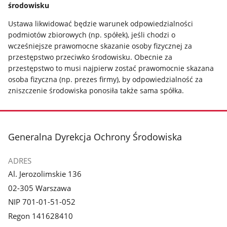
środowisku
Ustawa likwidować będzie warunek odpowiedzialności
podmiotów zbiorowych (np. spółek), jeśli chodzi o
wcześniejsze prawomocne skazanie osoby fizycznej za
przestępstwo przeciwko środowisku. Obecnie za
przestępstwo to musi najpierw zostać prawomocnie skazana
osoba fizyczna (np. prezes firmy), by odpowiedzialność za
zniszczenie środowiska ponosiła także sama spółka.
stopka
Generalna Dyrekcja Ochrony Środowiska
ADRES
Al. Jerozolimskie 136
02-305 Warszawa
NIP 701-01-51-052
Regon 141628410