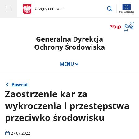
przejdź
gov.pl
Urzędy centralne
gov.pl
Urzędy
do
centralne
wyszukiwar
Otwór
okno
Generalna Dyrekcja
z
tłuma
Ochrony Środowiska
języka
migow
MENU
Powrót
Zaostrzenie kar za
wykroczenia i przestępstwa
przeciwko środowisku
27.07.2022