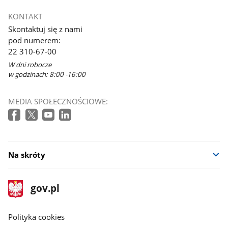
KONTAKT
Skontaktuj się z nami
pod numerem:
22 310-67-00
W dni robocze
w godzinach: 8:00 -16:00
MEDIA SPOŁECZNOŚCIOWE:
Na skróty
stopka
Strona
gov.pl
gov.pl
główna
gov.pl
Polityka cookies