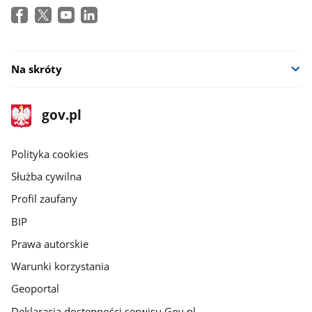
Na skróty
stopka
Strona
gov.pl
gov.pl
główna
gov.pl
Polityka cookies
Służba cywilna
Profil zaufany
BIP
Prawa autorskie
Warunki korzystania
Geoportal
Deklaracja dostępności serwisu Gov.pl