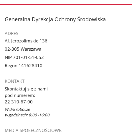
stopka
Generalna Dyrekcja Ochrony Środowiska
ADRES
Al. Jerozolimskie 136
02-305 Warszawa
NIP 701-01-51-052
Regon 141628410
KONTAKT
Skontaktuj się z nami
pod numerem:
22 310-67-00
W dni robocze
w godzinach: 8:00 -16:00
MEDIA SPOŁECZNOŚCIOWE: