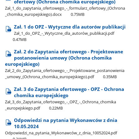
ofertowy (Ochrona chomika europejskiego)
Zał​_1​_do​_zapytania​_ofertowego​_-​_formularz​_ofertowy​_(Ochrona​
_chomika​_europejskiego).docx
0.75MB
Zał. 1 do OPZ - Wytyczne dla autorów publikacji
Zał​_1​_do​_OPZ​_-​_Wytyczne​_dla​_autorów​_publikacji.pdf
0.47MB
Zał. 2 do Zapytania ofertowego - Projektowane
postanowienia umowy (Ochrona chomika
europejskiego)
Zał​_2​_do​_Zapytania​_ofertowego​_-​_Projektowane​_postanowienia​
_umowy​_(Ochrona​_chomika​_europejskiego).pdf
0.35MB
Zał. 3 do Zapytania ofertowego - OPZ - Ochrona
chomika europejskiego
Zał​_3​_do​_Zapytania​_ofertowego​_-​_OPZ​_-​_Ochrona​_chomika​
_europejskiego.pdf
0.22MB
Odpowiedzi na pytania Wykonawców z dnia
10.05.2024
Odpowiedzi​_na​_pytania​_Wykonawców​_z​_dnia​_10052024.pdf