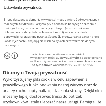
Ustawienia prywatności
Strony dostępne w domenie www.gov.pl mogą zawierać adresy skrzynek
mailowych. Użytkownik korzystający z odnośnika będącego adresem e-
mail zgadza się na przetwarzanie jego danych (adres e-mail oraz
dobrowolnie podanych danych w wiadomości) w celu przesłania
odpowiedzi na przesłane pytania. Szczegóły przetwarzania danych przez
każdą z jednostek znajdują się w ich politykach przetwarzania danych
osobowych.
Treści tekstowe publikowane w serwisie (z
wyłączeniem treści audiowizualnych), są udostępniane
na licencji typu Creative Commons: uznanie autorstwa
- na tych samych warunkach 4.0 (CC BY-SA 4.0).
Materiały audiowizualne, w tym zdjęcia, materiały
Dbamy o Twoją prywatność
audio i wideo, są udostępniane na licencji typu
Creative Commons: uznanie autorstwa użycie
Wykorzystujemy pliki cookie w celu zapewnienia
niekomercyjne - bez utworów zależnych 4.0 (CC BY-
NC-ND 4.0), o ile nie jest to stwierdzone inaczej.
prawidłowego funkcjonowania naszej witryny oraz do
analizy ruchu i optymalizacji działania strony. Dzięki nim
możemy lepiej dostosować treści do potrzeb
użytkowników i stale ulepszać nasze usługi. Pamiętaj, że