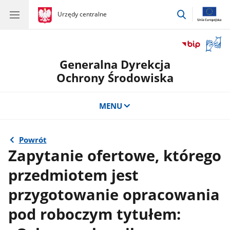
przejdź
gov.pl
Urzędy centralne
gov.pl
Urzędy
do
centralne
wyszukiwar
Otwór
okno
Generalna Dyrekcja
z
tłuma
Ochrony Środowiska
języka
migow
MENU
Powrót
Zapytanie ofertowe, którego
przedmiotem jest
przygotowanie opracowania
pod roboczym tytułem: