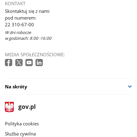
KONTAKT
Skontaktuj się z nami
pod numerem:
22 310-67-00
W dni robocze
w godzinach: 8:00 -16:00
MEDIA SPOŁECZNOŚCIOWE:
Na skróty
stopka
Strona
gov.pl
gov.pl
główna
gov.pl
Polityka cookies
Służba cywilna