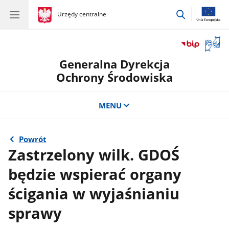
przejdź
gov.pl
Urzędy centralne
gov.pl
Urzędy
do
centralne
wyszukiwar
Otwór
okno
Generalna Dyrekcja
z
tłuma
Ochrony Środowiska
języka
migow
MENU
Powrót
Zastrzelony wilk. GDOŚ
będzie wspierać organy
ścigania w wyjaśnianiu
sprawy